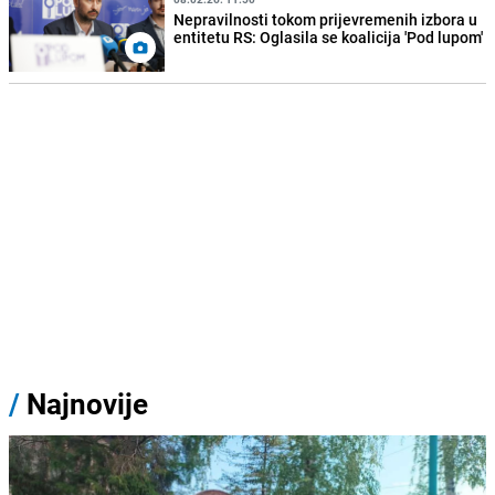
Nepravilnosti tokom prijevremenih izbora u
entitetu RS: Oglasila se koalicija 'Pod lupom'
/
Najnovije