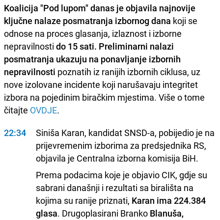
Koalicija "Pod lupom" danas je objavila najnovije
ključne nalaze posmatranja izbornog dana
koji se
odnose na proces glasanja, izlaznost i izborne
nepravilnosti
do 15 sati. Preliminarni nalazi
posmatranja ukazuju na ponavljanje izbornih
nepravilnosti
poznatih iz ranijih izbornih ciklusa, uz
nove izolovane incidente koji narušavaju integritet
izbora na pojedinim biračkim mjestima. Više o tome
čitajte
OVDJE
.
22:34
Siniša Karan, kandidat SNSD-a, pobijedio je na
prijevremenim izborima za predsjednika RS,
objavila je Centralna izborna komisija BiH.
Prema podacima koje je objavio CIK, gdje su
sabrani današnji i rezultati sa birališta na
kojima su ranije priznati,
Karan ima 224.384
glasa
. Drugoplasirani Branko
Blanuša,