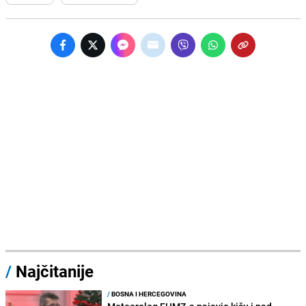
/
Najčitanije
/
BOSNA I HERCEGOVINA