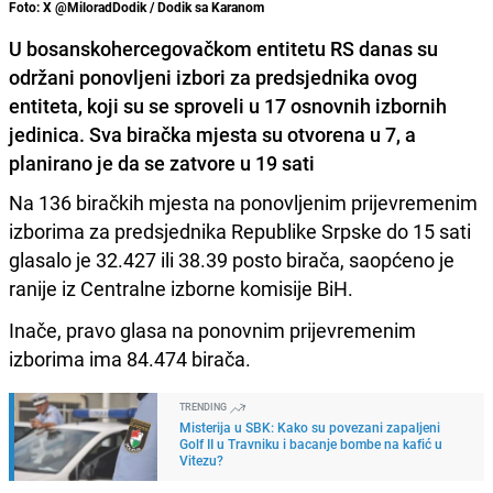
Foto: X @MiloradDodik / Dodik sa Karanom
U bosanskohercegovačkom entitetu RS danas su
održani ponovljeni izbori za predsjednika ovog
entiteta, koji su se sproveli u 17 osnovnih izbornih
jedinica. Sva biračka mjesta su otvorena u 7, a
planirano je da se zatvore u 19 sati
Na 136 biračkih mjesta na ponovljenim prijevremenim
izborima za predsjednika Republike Srpske do 15 sati
glasalo je 32.427 ili 38.39 posto birača, saopćeno je
ranije iz Centralne izborne komisije BiH.
Inače, pravo glasa na ponovnim prijevremenim
izborima ima 84.474 birača.
TRENDING
Misterija u SBK: Kako su povezani zapaljeni
Golf II u Travniku i bacanje bombe na kafić u
Vitezu?