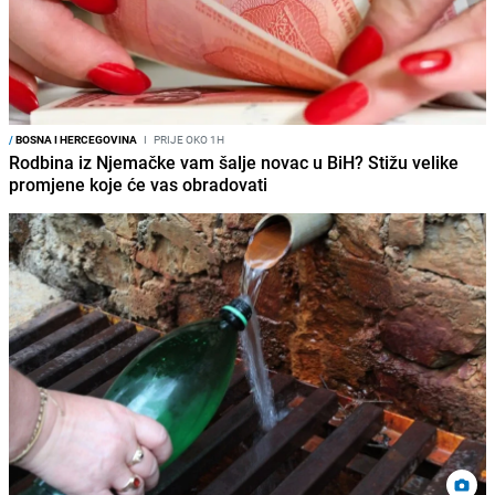
/
BOSNA I HERCEGOVINA
I
PRIJE OKO 1H
Rodbina iz Njemačke vam šalje novac u BiH? Stižu velike
promjene koje će vas obradovati