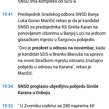
SNSD ima kompleks od SDS-a.
19:41
Predsjednik Gradskog odbora SNSD Banja
Luka Goran Maričić rekao je da je kandidat
SNSD za predsjednika RS Siniša Karan na
ponovljenim izborima u Banjoj Luci na jednom
glasačkom mjestu u Šargovcu pobijedio.
"Ovo je
preokret u odnosu na novembar
, kada
je kandidat SDS-a Branko Blanuša na upravo
na ovom biračkom mjestu ostvario značajnu
pobjedu u odnosu na Karana", rekao je
Maričić.
19:34
SNSD proglasio ubjedljivu pobjedu Siniše
Karana u Doboju.
19:32
" U Zvorniku vodimo sa 280 naprema 60