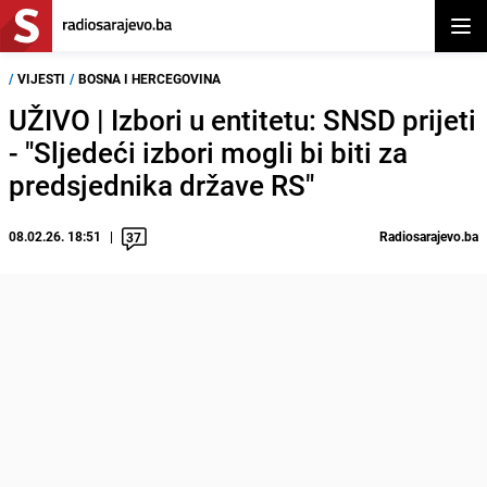
Otvor
/
VIJESTI
/
BOSNA I HERCEGOVINA
UŽIVO | Izbori u entitetu: SNSD prijeti
- "Sljedeći izbori mogli bi biti za
predsjednika države RS"
08.02.26. 18:51
Radiosarajevo.ba
37