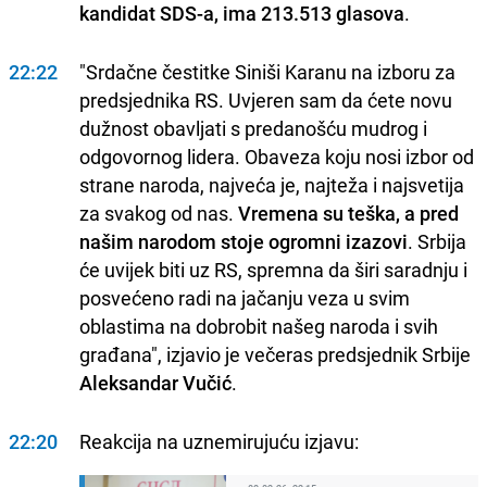
kandidat SDS-a, ima 213.513 glasova
.
22:22
"Srdačne čestitke Siniši Karanu na izboru za
predsjednika RS. Uvjeren sam da ćete novu
dužnost obavljati s predanošću mudrog i
odgovornog lidera. Obaveza koju nosi izbor od
strane naroda, najveća je, najteža i najsvetija
za svakog od nas.
Vremena su teška, a pred
našim narodom stoje ogromni izazovi
. Srbija
će uvijek biti uz RS, spremna da širi saradnju i
posvećeno radi na jačanju veza u svim
oblastima na dobrobit našeg naroda i svih
građana", izjavio je večeras predsjednik Srbije
Aleksandar Vučić
.
22:20
Reakcija na uznemirujuću izjavu: