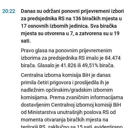
20:22
Danas su održani ponovni prijevremeni izbori
za predsjednika RS na 136 biračkih mjesta u
17 osnovnih izbornih jedinica. Sva biračka
mjesta su otvorena u 7, a zatvorena su u 19
sati.
Pravo glasa na ponovnim prijevremenim
izborima za predsjednika RS imalo je 84.474
birača. Glasalo je 41.826 ili 49,51% birača.
Centralna izborna komisija BiH je danas
primila četiri prigovora i proslijedila ih je
nadležnim općinskim/gradskim izbornim
komisijama. Prema zvaničnim informacijama
dostavljenim Centralnoj izbornoj komisiji BiH
od Ministarstva unutrašnjih poslova RS od
momenta otvaranja biračkih mjesta na
teritoriji RS, zaklјučno sa 15 sati, evidentirano