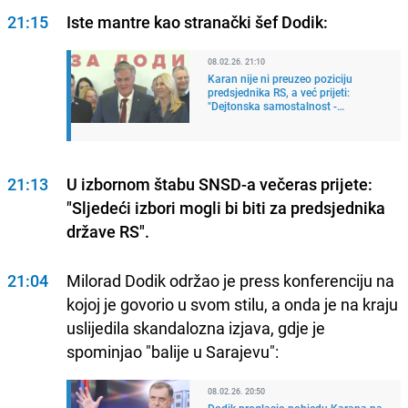
21:15
Iste mantre kao stranački šef Dodik:
08.02.26. 21:10
Karan nije ni preuzeo poziciju
predsjednika RS, a već prijeti:
"Dejtonska samostalnost -
zapamtite"
21:13
U izbornom štabu SNSD-a večeras prijete:
"Sljedeći izbori mogli bi biti za predsjednika
države RS".
21:04
Milorad Dodik održao je press konferenciju na
kojoj je govorio u svom stilu, a onda je na kraju
uslijedila skandalozna izjava, gdje je
spominjao "balije u Sarajevu":
08.02.26. 20:50