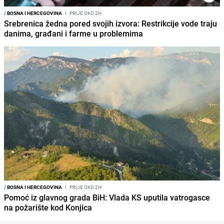
/
BOSNA I HERCEGOVINA
I
PRIJE OKO 2H
Srebrenica žedna pored svojih izvora: Restrikcije vode traju
danima, građani i farme u problemima
/
BOSNA I HERCEGOVINA
I
PRIJE OKO 2H
Pomoć iz glavnog grada BiH: Vlada KS uputila vatrogasce
na požarište kod Konjica