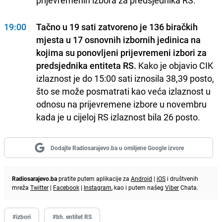
prijevremenih izbora za predsjednika RS.
19:00
Tačno u 19 sati zatvoreno je 136 biračkih
mjesta u 17 osnovnih izbornih jedinica na
kojima su ponovljeni prijevremeni izbori za
predsjednika entiteta RS.
Kako je objavio CIK
izlaznost je do 15:00 sati iznosila 38,39 posto,
što se može posmatrati kao veća izlaznost u
odnosu na prijevremene izbore u novembru
kada je u cijeloj RS izlaznost bila 26 posto.
Dodajte Radiosarajevo.ba u omiljene Google izvore
Radiosarajevo.ba
pratite putem aplikacije za
Android
|
iOS
i društvenih
mreža
Twitter
|
Facebook
|
Instagram
, kao i putem našeg
Viber
Chata.
#izbori
#bh. entitet RS