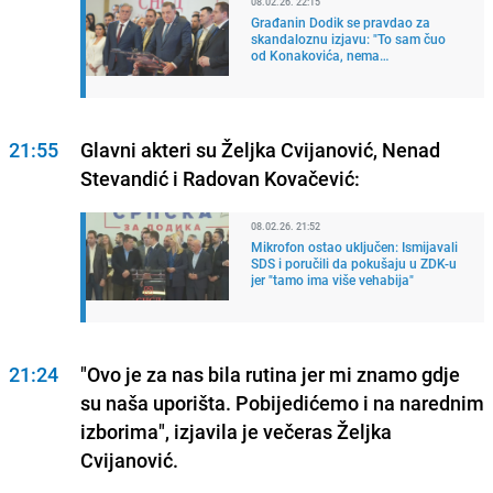
08.02.26. 22:15
Građanin Dodik se pravdao za
skandaloznu izjavu: "To sam čuo
od Konakovića, nema
odgovornosti"
21:55
Glavni akteri su Željka Cvijanović, Nenad
Stevandić i Radovan Kovačević:
08.02.26. 21:52
Mikrofon ostao uključen: Ismijavali
SDS i poručili da pokušaju u ZDK-u
jer "tamo ima više vehabija"
21:24
"Ovo je za nas bila rutina jer mi znamo gdje
su naša uporišta. Pobijedićemo i na narednim
izborima", izjavila je večeras Željka
Cvijanović.