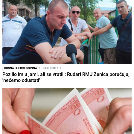
/
BOSNA I HERCEGOVINA
I
PRIJE OKO 1H
Pozlilo im u jami, ali se vratili: Rudari RMU Zenica poručuju,
'nećemo odustati'