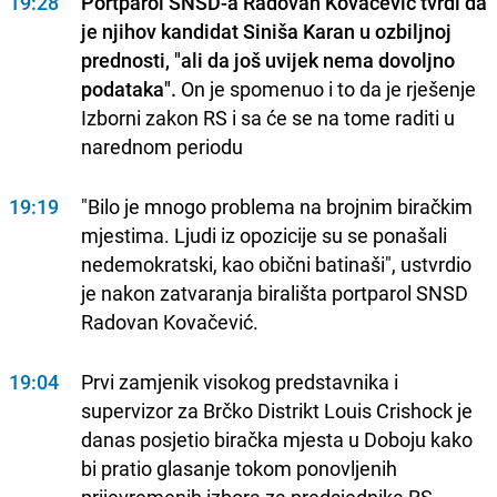
19:28
Portparol SNSD-a Radovan Kovačević tvrdi da
je njihov kandidat Siniša Karan u ozbiljnoj
prednosti, "ali da još uvijek nema dovoljno
podataka".
On je spomenuo i to da je rješenje
Izborni zakon RS i sa će se na tome raditi u
narednom periodu
19:19
"Bilo je mnogo problema na brojnim biračkim
mjestima. Ljudi iz opozicije su se ponašali
nedemokratski, kao obični batinaši", ustvrdio
je nakon zatvaranja birališta portparol SNSD
Radovan Kovačević.
19:04
Prvi zamjenik visokog predstavnika i
supervizor za Brčko Distrikt Louis Crishock je
danas posjetio biračka mjesta u Doboju kako
bi pratio glasanje tokom ponovljenih