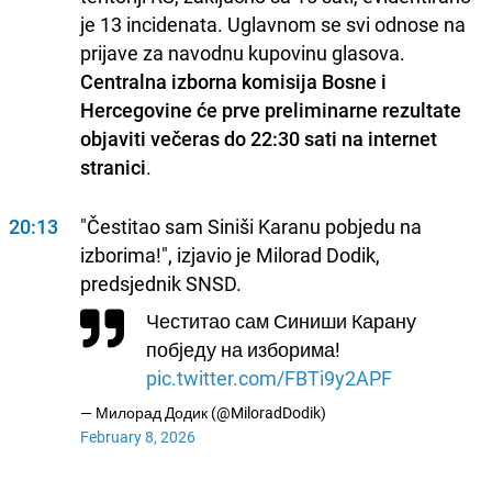
je 13 incidenata. Uglavnom se svi odnose na
prijave za navodnu kupovinu glasova.
Centralna izborna komisija Bosne i
Hercegovine će prve preliminarne rezultate
objaviti večeras do 22:30 sati na internet
stranici
.
20:13
"Čestitao sam Siniši Karanu pobjedu na
izborima!", izjavio je Milorad Dodik,
predsjednik SNSD.
Честитао сам Синиши Карану
побједу на изборима!
pic.twitter.com/FBTi9y2APF
— Милорад Додик (@MiloradDodik)
February 8, 2026