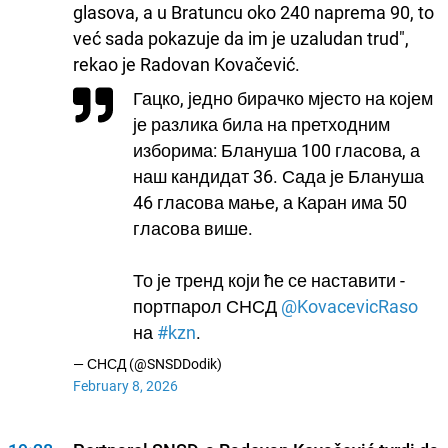
glasova, a u Bratuncu oko 240 naprema 90, to
već sada pokazuje da im je uzaludan trud",
rekao je Radovan Kovačević.
Гацко, једно бирачко мјесто на којем
је разлика била на претходним
изборима: Блануша 100 гласова, а
наш кандидат 36. Сада је Блануша
46 гласова мање, а Каран има 50
гласова више.
То је тренд који ће се наставити -
портпарол СНСД
@KovacevicRaso
на
#kzn
.
— СНСД (@SNSDDodik)
February 8, 2026