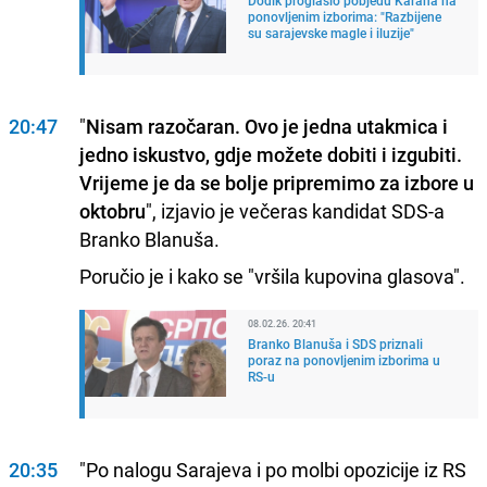
Dodik proglasio pobjedu Karana na
ponovljenim izborima: "Razbijene
su sarajevske magle i iluzije"
20:47
"
Nisam razočaran. Ovo je jedna utakmica i
jedno iskustvo, gdje možete dobiti i izgubiti.
Vrijeme je da se bolje pripremimo za izbore u
oktobru
", izjavio je večeras kandidat SDS-a
Branko Blanuša.
Poručio je i kako se "vršila kupovina glasova".
08.02.26. 20:41
Branko Blanuša i SDS priznali
poraz na ponovljenim izborima u
RS-u
20:35
"Po nalogu Sarajeva i po molbi opozicije iz RS