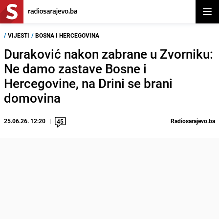
Otvor
/
VIJESTI
/
BOSNA I HERCEGOVINA
Duraković nakon zabrane u Zvorniku:
Ne damo zastave Bosne i
Hercegovine, na Drini se brani
domovina
25.06.26. 12:20
Radiosarajevo.ba
45