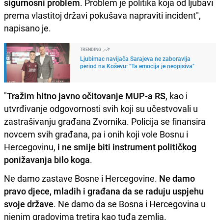
sigurnosni problem
. Problem je politika koja od ljubavi
prema vlastitoj državi pokušava napraviti incident",
napisano je.
TRENDING
Ljubimac navijača Sarajeva ne zaboravlja
period na Koševu: "Ta emocija je neopisiva"
"
Tražim hitno javno očitovanje MUP-a RS
, kao i
utvrđivanje odgovornosti svih koji su učestvovali u
zastrašivanju građana Zvornika. Policija se finansira
novcem svih građana, pa i onih koji vole Bosnu i
Hercegovinu,
i ne smije biti instrument političkog
ponižavanja bilo koga
.
Ne damo zastave Bosne i Hercegovine.
Ne damo
pravo djece, mladih i građana da se raduju uspjehu
svoje države
. Ne damo da se Bosna i Hercegovina u
njenim gradovima tretira kao tuđa zemlja.