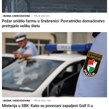
/
BOSNA I HERCEGOVINA
I
PRIJE OKO 8H
Požar uništio farmu u Srebrenici: Povratničko domaćinstvo
pretrpjelo veliku štetu
/
BOSNA I HERCEGOVINA
I
PRIJE OKO 10H
Misterija u SBK: Kako su povezani zapaljeni Golf II u