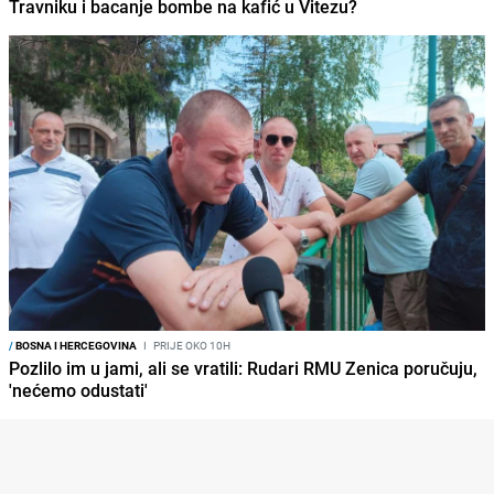
Travniku i bacanje bombe na kafić u Vitezu?
/
BOSNA I HERCEGOVINA
I
PRIJE OKO 10H
Pozlilo im u jami, ali se vratili: Rudari RMU Zenica poručuju,
'nećemo odustati'