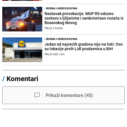
/
BOSNA I HERCEGOVINA
Nastavak provokacija: MUP RS oduzeo
zastavu s ljiljanima i sankcionisao vozača iz
Bosanskog Novog
PRIJE 2 DANA
/
BOSNA I HERCEGOVINA
Jedan od najvećih gradova nije na listi: Ovo
su lokacije prvih Lidl prodavnica u BiH
PRIJE OKO 12H
/
Komentari
Prikaži komentare
(
45
)