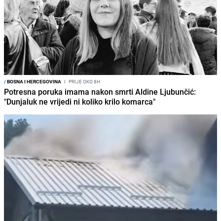
/
BOSNA I HERCEGOVINA
I
PRIJE OKO 8H
Potresna poruka imama nakon smrti Aldine Ljubunčić:
"Dunjaluk ne vrijedi ni koliko krilo komarca"