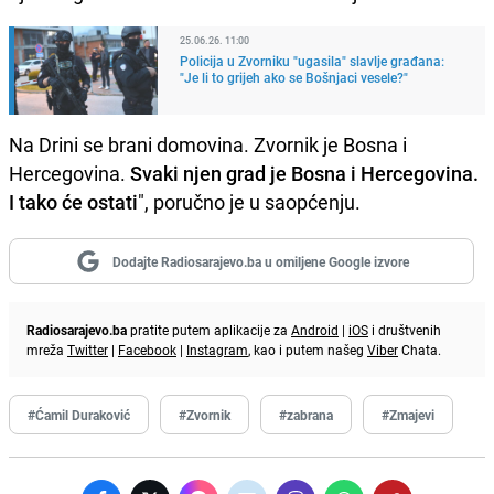
25.06.26. 11:00
Policija u Zvorniku "ugasila" slavlje građana:
"Je li to grijeh ako se Bošnjaci vesele?"
Na Drini se brani domovina. Zvornik je Bosna i
Hercegovina.
Svaki njen grad je Bosna i Hercegovina.
I tako će ostati
", poručno je u saopćenju.
Dodajte Radiosarajevo.ba u omiljene Google izvore
Radiosarajevo.ba
pratite putem aplikacije za
Android
|
iOS
i društvenih
mreža
Twitter
|
Facebook
|
Instagram
, kao i putem našeg
Viber
Chata.
#Ćamil Duraković
#Zvornik
#zabrana
#Zmajevi