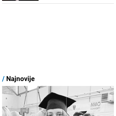
/
Najnovije