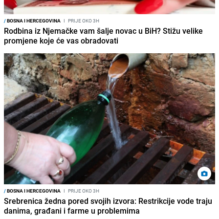
/
BOSNA I HERCEGOVINA
I
PRIJE OKO 3H
Rodbina iz Njemačke vam šalje novac u BiH? Stižu velike
promjene koje će vas obradovati
/
BOSNA I HERCEGOVINA
I
PRIJE OKO 3H
Srebrenica žedna pored svojih izvora: Restrikcije vode traju
danima, građani i farme u problemima