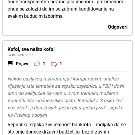
bude transparentno bez incijala imenom i prezimenom i
onda se zaloziti da im se zabrani kandidovanje na
svakim buducim izborima
Odgovori
Kofol, sve nešto kofol
04.06.2026. 11:07
Prijavi
1
1
Nakon pažljivog razmatranja i komparativne analize
riješenja iste tematike za srpsku zajednicu u FBiH došli
smo do zaključka da vam u ovom trenutku možemo
ponuditi isto - jedno veliko ništa. Republika Srpska živi
vaš ideal - jedan čovjek, jedan glas, jedan jezik - srpski.
ka Predlog odbijen
Republika srpska živi realnost bankrota. I moljaka da se
što prije donese državni budžet, jer bez državnih