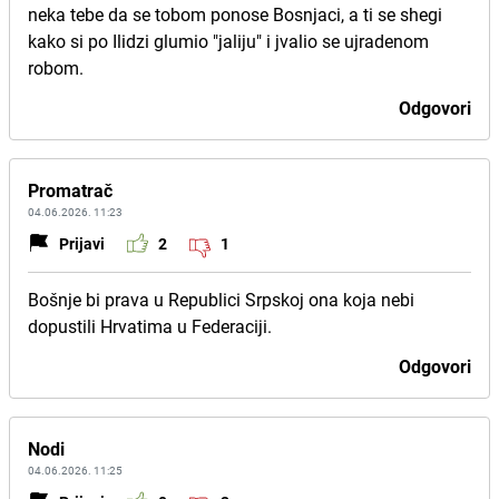
neka tebe da se tobom ponose Bosnjaci, a ti se shegi
kako si po Ilidzi glumio "jaliju" i jvalio se ujradenom
robom.
Odgovori
Promatrač
04.06.2026. 11:23
Prijavi
2
1
Bošnje bi prava u Republici Srpskoj ona koja nebi
dopustili Hrvatima u Federaciji.
Odgovori
Nodi
04.06.2026. 11:25