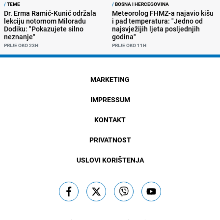
/
TEME
/
BOSNA I HERCEGOVINA
Dr. Erma Ramić-Kunić održala
Meteorolog FHMZ-a najavio kišu
lekciju notornom Miloradu
i pad temperatura: "Jedno od
Dodiku: "Pokazujete silno
najsvježijih ljeta posljednjih
neznanje"
godina"
PRIJE OKO 23H
PRIJE OKO 11H
MARKETING
IMPRESSUM
KONTAKT
PRIVATNOST
USLOVI KORIŠTENJA