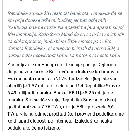
Republika srpska živi realnost bankrota. I moljaka da se
što prije donese državni budžet, jer bez državnih
institucija ona ne može. Na aparatima je, a aparati su joj
BiH institucije. Kaže Savo Minić da su se jedva se izborili
za elektroprenos, inače bi im čitav sistem pao . Eto
dometa Republike , ni struje ne bi imali da nema BiH, a
guraju neku neovisnost kofol. ka Kofol, sve nešto kofol
Zanimljivo je da Bošnjo i tri decenije poslije Dejtona i
dalje ne zna kako je BiH uređena i kako se ko finansira.
Evo da nešto naučiš - u 2025. budžet BiH (koji ste sad
oborili) je 1.57 milijardi dok je budžet Republike Srpske
6.49 milijardi maraka. Budžet FBiH je 8.25 milijarde
maraka. Što se tiče struje, Republika Srpska je u istoj
godini proizvela 7.76 TWh, dok je FBiH proizvela 6,6
TWh. Nije na odmet pročitati šta i provjeriti podatke, a ne
ko ti lupati gluposti po internetu. Izgledaš ko neuka
budala ako ćemo iskreno.