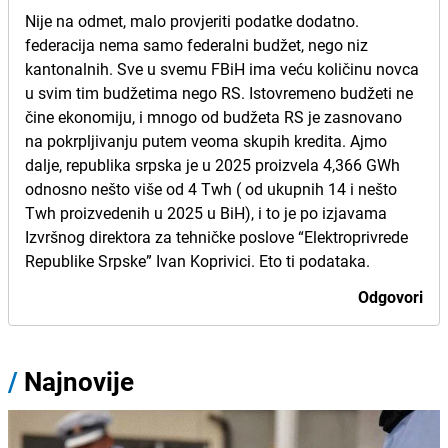
Nije na odmet, malo provjeriti podatke dodatno.
federacija nema samo federalni budžet, nego niz
kantonalnih. Sve u svemu FBiH ima veću količinu novca
u svim tim budžetima nego RS. Istovremeno budžeti ne
čine ekonomiju, i mnogo od budžeta RS je zasnovano
na pokrpljivanju putem veoma skupih kredita. Ajmo
dalje, republika srpska je u 2025 proizvela 4,366 GWh
odnosno nešto više od 4 Twh ( od ukupnih 14 i nešto
Twh proizvedenih u 2025 u BiH), i to je po izjavama
Izvršnog direktora za tehničke poslove “Elektroprivrede
Republike Srpske” Ivan Koprivici. Eto ti podataka.
Odgovori
/
Najnovije