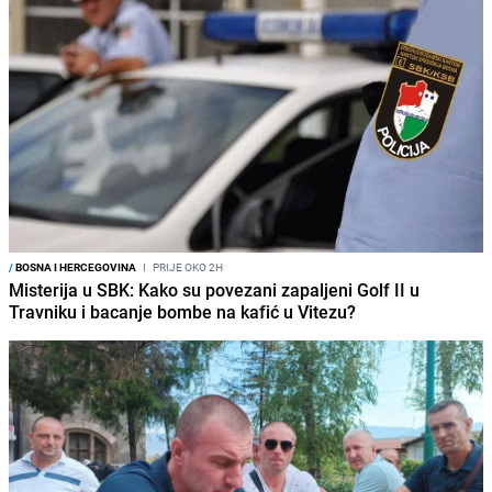
/
BOSNA I HERCEGOVINA
I
PRIJE OKO 2H
Misterija u SBK: Kako su povezani zapaljeni Golf II u
Travniku i bacanje bombe na kafić u Vitezu?