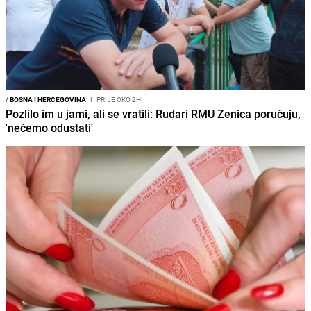
/
BOSNA I HERCEGOVINA
I
PRIJE OKO 2H
Pozlilo im u jami, ali se vratili: Rudari RMU Zenica poručuju,
'nećemo odustati'