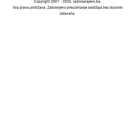
Copyright 2007. - 2026.
radiosarajevo.ba
.
Sva prava pridržana. Zabranjeno preuzimanje sadržaja bez dozvole
izdavača.