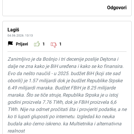
Odgovori
Lagiš
04.06.2026. 13:13
Prijavi
1
1
Zanimljivo je da Bošnjo i tri decenije poslije Dejtona i
dalje ne zna kako je BiH uređena i kako se ko finansira.
Evo da nešto naučiš - u 2025. budžet BiH (koji ste sad
oborili) je 1.57 milijardi dok je budžet Republike Srpske
6.49 milijardi maraka. Budžet FBiH je 8.25 milijarde
maraka. Što se tiče struje, Republika Srpska je u istoj
godini proizvela 7.76 TWh, dok je FBiH proizvela 6,6
TWh. Nije na odmet pročitati šta i provjeriti podatke, a ne
ko ti lupati gluposti po internetu. Izgledaš ko neuka
budala ako ćemo iskreno. ka Multietnika i alternativna
realnost