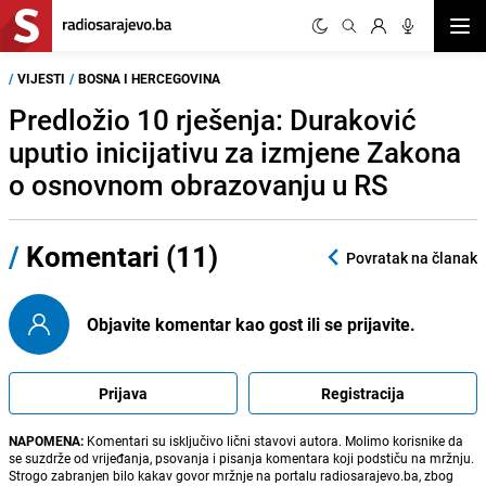
Otvor
/
VIJESTI
/
BOSNA I HERCEGOVINA
Predložio 10 rješenja: Duraković
uputio inicijativu za izmjene Zakona
o osnovnom obrazovanju u RS
/
Komentari (11)
Povratak na članak
Objavite komentar kao gost ili se prijavite.
Prijava
Registracija
NAPOMENA:
Komentari su isključivo lični stavovi autora. Molimo korisnike da
se suzdrže od vrijeđanja, psovanja i pisanja komentara koji podstiču na mržnju.
Strogo zabranjen bilo kakav govor mržnje na portalu radiosarajevo.ba, zbog