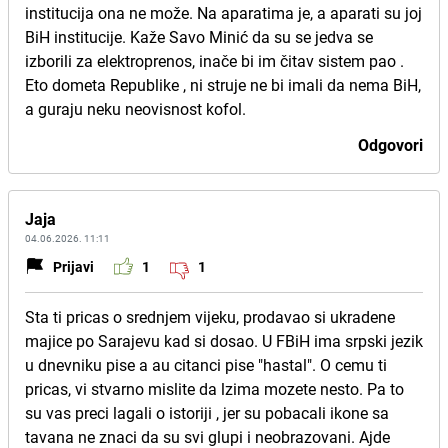
institucija ona ne može. Na aparatima je, a aparati su joj
BiH institucije. Kaže Savo Minić da su se jedva se
izborili za elektroprenos, inače bi im čitav sistem pao .
Eto dometa Republike , ni struje ne bi imali da nema BiH,
a guraju neku neovisnost kofol.
Odgovori
Jaja
04.06.2026. 11:11
Prijavi
1
1
Sta ti pricas o srednjem vijeku, prodavao si ukradene
majice po Sarajevu kad si dosao. U FBiH ima srpski jezik
u dnevniku pise a au citanci pise "hastal". O cemu ti
pricas, vi stvarno mislite da lzima mozete nesto. Pa to
su vas preci lagali o istoriji , jer su pobacali ikone sa
tavana ne znaci da su svi glupi i neobrazovani. Ajde