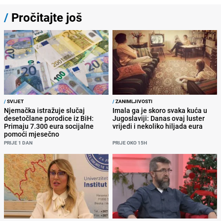
/
Pročitajte još
/
SVIJET
/
ZANIMLJIVOSTI
Njemačka istražuje slučaj
Imala ga je skoro svaka kuća u
desetočlane porodice iz BiH:
Jugoslaviji: Danas ovaj luster
Primaju 7.300 eura socijalne
vrijedi i nekoliko hiljada eura
pomoći mjesečno
PRIJE 1 DAN
PRIJE OKO 15H