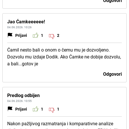
Odgovori
Jao Ćamkeeeeee!
04.06.2026. 10:26
Prijavi
1
2
Ćamil nesto bali o onom o čemu mu je dozvoljeno.
Dozvolu mu izdaje Dodik. Ako Ćamke ne dobije dozvolu,
a bali...gotov je
Odgovori
Predlog odbijen
04.06.2026. 10:55
Prijavi
1
1
Nakon pažljivog razmatranja i komparativne analize