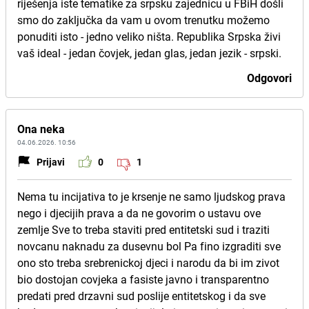
riješenja iste tematike za srpsku zajednicu u FBiH došli
smo do zaključka da vam u ovom trenutku možemo
ponuditi isto - jedno veliko ništa. Republika Srpska živi
vaš ideal - jedan čovjek, jedan glas, jedan jezik - srpski.
Odgovori
Ona neka
04.06.2026. 10:56
Prijavi
0
1
Nema tu incijativa to je krsenje ne samo ljudskog prava
nego i djecijih prava a da ne govorim o ustavu ove
zemlje Sve to treba staviti pred entitetski sud i traziti
novcanu naknadu za dusevnu bol Pa fino izgraditi sve
ono sto treba srebrenickoj djeci i narodu da bi im zivot
bio dostojan covjeka a fasiste javno i transparentno
predati pred drzavni sud poslije entitetskog i da sve