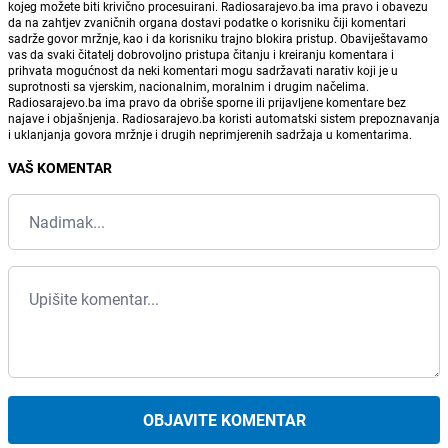
kojeg možete biti krivično procesuirani. Radiosarajevo.ba ima pravo i obavezu
da na zahtjev zvaničnih organa dostavi podatke o korisniku čiji komentari
sadrže govor mržnje, kao i da korisniku trajno blokira pristup. Obaviještavamo
vas da svaki čitatelj dobrovoljno pristupa čitanju i kreiranju komentara i
prihvata mogućnost da neki komentari mogu sadržavati narativ koji je u
suprotnosti sa vjerskim, nacionalnim, moralnim i drugim načelima.
Radiosarajevo.ba ima pravo da obriše sporne ili prijavljene komentare bez
najave i objašnjenja. Radiosarajevo.ba koristi automatski sistem prepoznavanja
i uklanjanja govora mržnje i drugih neprimjerenih sadržaja u komentarima.
VAŠ KOMENTAR
OBJAVITE KOMENTAR