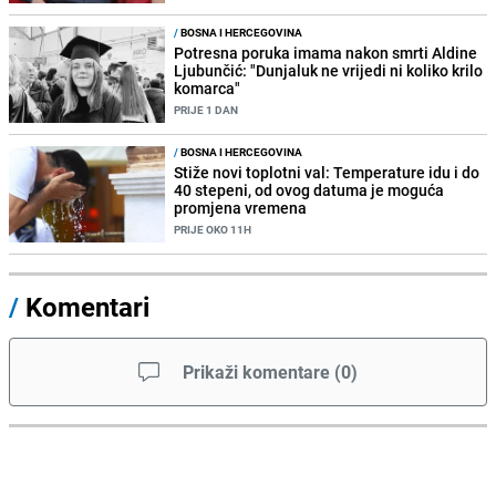
/
BOSNA I HERCEGOVINA
Potresna poruka imama nakon smrti Aldine
Ljubunčić: "Dunjaluk ne vrijedi ni koliko krilo
komarca"
PRIJE 1 DAN
/
BOSNA I HERCEGOVINA
Stiže novi toplotni val: Temperature idu i do
40 stepeni, od ovog datuma je moguća
promjena vremena
PRIJE OKO 11H
/
Komentari
Prikaži komentare
(
0
)