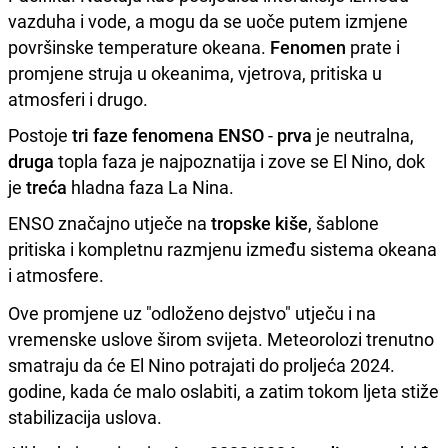
vazduha i vode, a mogu da se uoče putem izmjene
površinske temperature okeana.
Fenomen
prate i
promjene struja u okeanima, vjetrova, pritiska u
atmosferi i drugo.
Postoje
tri faze fenomena ENSO
-
prva
je neutralna,
druga
topla faza je najpoznatija i zove se El Nino, dok
je
treća
hladna faza La Nina.
ENSO značajno utječe na
tropske kiše
, šablone
pritiska i kompletnu razmjenu između sistema okeana
i atmosfere.
Ove promjene uz "odloženo dejstvo" utječu i na
vremenske uslove širom svijeta. Meteorolozi trenutno
smatraju da će El Nino potrajati do proljeća 2024.
godine, kada će malo oslabiti, a zatim tokom ljeta stiže
stabilizacija uslova.