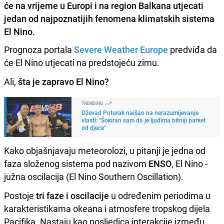
će na vrijeme u Europi i na region Balkana utjecati
jedan od najpoznatijih fenomena klimatskih sistema
El Nino.
Prognoza portala
Severe Weather Europe
predviđa da
će El Nino utjecati na predstojeću zimu.
Ali,
šta je zapravo El Nino?
TRENDING
Dževad Poturak naišao na nerazumijevanje
vlasti: "Šokiran sam da je ljudima bitniji parket
od djece"
Kako objašnjavaju meteorolozi, u pitanji je jedna od
faza složenog sistema pod nazivom
ENSO
, El Nino -
južna oscilacija (El Nino Southern Oscillation).
Postoje
tri faze i oscilacije
u određenim periodima u
karakteristikama okeana i atmosfere tropskog dijela
Pacifika. Nastaju kao posljedica interakcije između