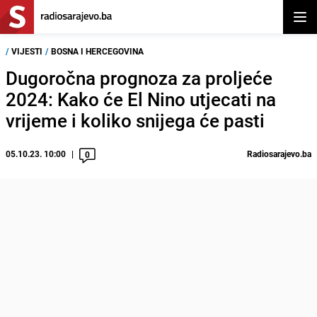
Otvor
/
VIJESTI
/
BOSNA I HERCEGOVINA
Dugoročna prognoza za proljeće
2024: Kako će El Nino utjecati na
vrijeme i koliko snijega će pasti
05.10.23. 10:00
Radiosarajevo.ba
0