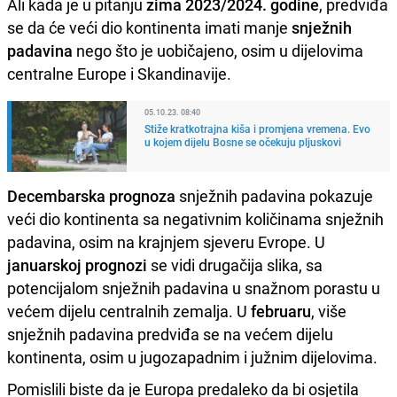
Ali kada je u pitanju
zima 2023/2024. godine
, predviđa
se da će veći dio kontinenta imati manje
snježnih
padavina
nego što je uobičajeno, osim u dijelovima
centralne Europe i Skandinavije.
05.10.23. 08:40
Stiže kratkotrajna kiša i promjena vremena. Evo
u kojem dijelu Bosne se očekuju pljuskovi
Decembarska prognoza
snježnih padavina pokazuje
veći dio kontinenta sa negativnim količinama snježnih
padavina, osim na krajnjem sjeveru Evrope. U
januarskoj prognozi
se vidi drugačija slika, sa
potencijalom snježnih padavina u snažnom porastu u
većem dijelu centralnih zemalja. U
februaru
, više
snježnih padavina predviđa se na većem dijelu
kontinenta, osim u jugozapadnim i južnim dijelovima.
Pomislili biste da je Europa predaleko da bi osjetila