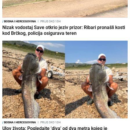
/
BOSNA I HERCEGOVINA
I
PRIJE OKO 10H
Nizak vodostaj Save otkrio jeziv prizor: Ribari pronašli kosti
kod Brčkog, policija osigurava teren
/
BOSNA I HERCEGOVINA
I
PRIJE OKO 10H
Ulov života: Pogledajte 'diva' od dva metra kojeg je