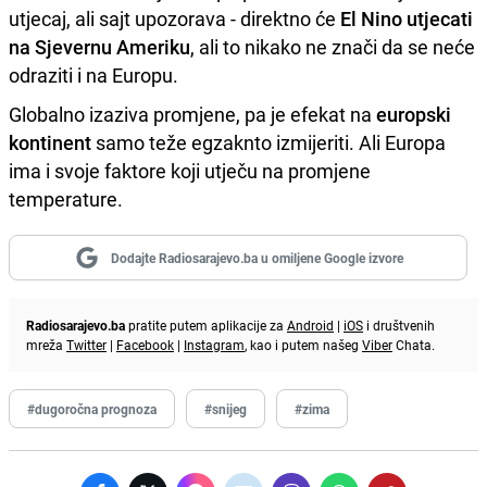
utjecaj, ali sajt upozorava - direktno će
El Nino utjecati
na Sjevernu Ameriku
, ali to nikako ne znači da se neće
odraziti i na Europu.
Globalno izaziva promjene, pa je efekat na
europski
kontinent
samo teže egzaknto izmijeriti. Ali Europa
ima i svoje faktore koji utječu na promjene
temperature.
Dodajte Radiosarajevo.ba u omiljene Google izvore
Radiosarajevo.ba
pratite putem aplikacije za
Android
|
iOS
i društvenih
mreža
Twitter
|
Facebook
|
Instagram
, kao i putem našeg
Viber
Chata.
#dugoročna prognoza
#snijeg
#zima