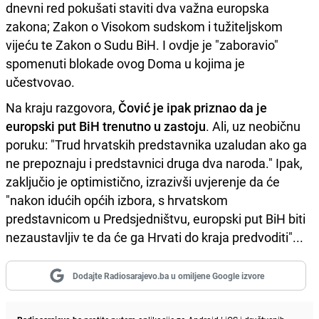
dnevni red pokušati staviti dva važna europska
zakona; Zakon o Visokom sudskom i tužiteljskom
vijeću te Zakon o Sudu BiH. I ovdje je "zaboravio"
spomenuti blokade ovog Doma u kojima je
učestvovao.
Na kraju razgovora,
Čović je ipak priznao da je
europski put BiH trenutno u zastoju
. Ali, uz neobičnu
poruku: "Trud hrvatskih predstavnika uzaludan ako ga
ne prepoznaju i predstavnici druga dva naroda." Ipak,
zaključio je optimistično, izrazivši uvjerenje da će
"nakon idućih općih izbora, s hrvatskom
predstavnicom u Predsjedništvu, europski put BiH biti
nezaustavljiv te da će ga Hrvati do kraja predvoditi"...
Dodajte Radiosarajevo.ba u omiljene Google izvore