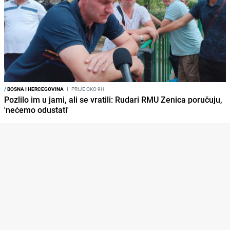
/
BOSNA I HERCEGOVINA
I
PRIJE OKO 9H
Pozlilo im u jami, ali se vratili: Rudari RMU Zenica poručuju,
'nećemo odustati'