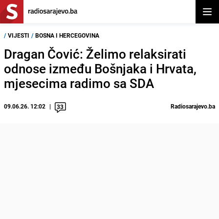
Otvor
/
VIJESTI
/
BOSNA I HERCEGOVINA
Dragan Čović: Želimo relaksirati
odnose između Bošnjaka i Hrvata,
mjesecima radimo sa SDA
09.06.26. 12:02
Radiosarajevo.ba
33