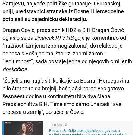
Sarajevu, najveće političke grupacije u Europskoj
uniji, predstavnici stranaka iz Bosne i Hercegovine
potpisali su zajedničku deklaraciju.
Dragan Čović, predsjednik HDZ-a BiH Dragan Čović
oglasio se za
Dnevnik RTV HB
gdje je komentirao od
"nužnosti izmjena Izbornog zakona", do relaksacije
odnosa s Bošnjacima, što uz izborni zakon i
"legitimnost", sada postaje jedna od njegovih omiljenih
doskočica
.
"Željeli smo naglasiti koliko je za Bosnu i Hercegovinu
bilo štetno to da brojniji bošnjački narod već gotovo
šesnaest godina u kontinuitetu bira dva člana
Predsjedništva BiH. Time smo samo unazadili sve
procese u zemlji", poručio je Čović.
TRENDING
Podcast S | Gdje prestaje sloboda govora, a
počinje govor mržnje? Ko odgovara za sadržaj?