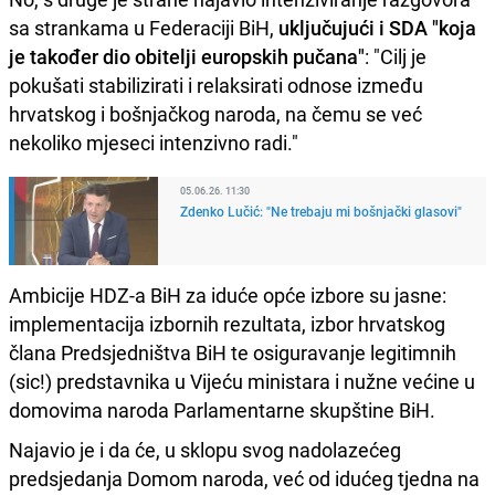
sa strankama u Federaciji BiH,
uključujući i SDA "koja
je također dio obitelji europskih pučana"
: "Cilj je
pokušati stabilizirati i relaksirati odnose između
hrvatskog i bošnjačkog naroda, na čemu se već
nekoliko mjeseci intenzivno radi."
05.06.26. 11:30
Zdenko Lučić: "Ne trebaju mi bošnjački glasovi"
Ambicije HDZ-a BiH za iduće opće izbore su jasne:
implementacija izbornih rezultata, izbor hrvatskog
člana Predsjedništva BiH te osiguravanje legitimnih
(sic!) predstavnika u Vijeću ministara i nužne većine u
domovima naroda Parlamentarne skupštine BiH.
Najavio je i da će, u sklopu svog nadolazećeg
predsjedanja Domom naroda, već od idućeg tjedna na