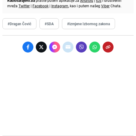
Radiosarajevo.ba
pratite putem aplikacije za
Android
|
iOS
i društvenih
mreža
Twitter
|
Facebook
|
Instagram
, kao i putem našeg
Viber
Chata.
#Dragan Čović
#SDA
#izmjene Izbornog zakona