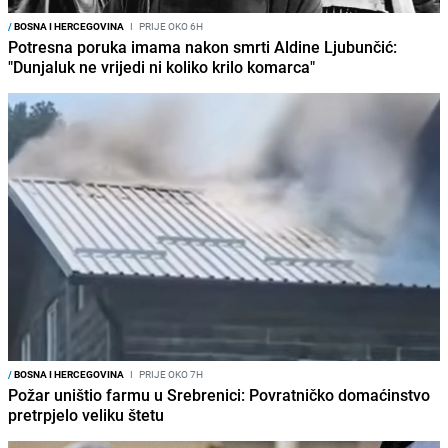
/
BOSNA I HERCEGOVINA
I
PRIJE OKO 6H
Potresna poruka imama nakon smrti Aldine Ljubunčić:
"Dunjaluk ne vrijedi ni koliko krilo komarca"
/
BOSNA I HERCEGOVINA
I
PRIJE OKO 7H
Požar uništio farmu u Srebrenici: Povratničko domaćinstvo
pretrpjelo veliku štetu