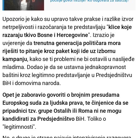
Upozorio je kako su upravo takve prakse i razlike izvor
netrpeljivosti i razočaranja te predstavljaju "
klice koje
razaraju tkivo Bosne i Hercegovine
". Izrazio je
uvjerenje da
trenutna generacija političara mora
riješiti to pitanje kroz paket koji ide uz izbornu
kampanju
, kako se ti problemi ne bi ostavili u naslijeđe
mladima. Dodao je da se ustavna jednakopravnost
baštini kroz legitimno predstavljanje u Predsjedništvu
BiH i domovima naroda.
Opet je zaboravio govoriti o brojnim presudama
Europskog suda za ljudska prava, te činjenice da se
pripadnici tzv. grupe Ostalih ili Roma ni ne mogu
kandidirati za Predsjedništvo
BiH. Toliko o
"legitimnosti".
No, s druge je strane najavio intenziviranje razgovora