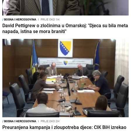
/
BOSNA I HERCEGOVINA
I
PRIJE OKO 1H
David Pettigrew o zločinima u Omarskoj: "Djeca su bila meta
napada, istina se mora braniti"
/
BOSNA I HERCEGOVINA
I
PRIJE OKO 2H
Preuranjena kampanja i zloupotreba djece: CIK BiH izrekao