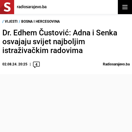
Otvor
/
VIJESTI
/
BOSNA I HERCEGOVINA
Dr. Edhem Čustović: Adna i Senka
osvajaju svijet najboljim
istraživačkim radovima
02.08.24. 20:25
Radiosarajevo.ba
4