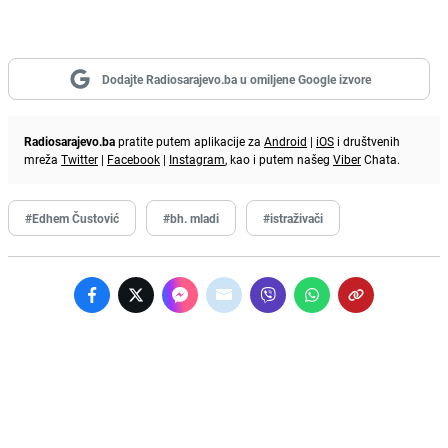
Dodajte Radiosarajevo.ba u omiljene Google izvore
Radiosarajevo.ba
pratite putem aplikacije za
Android
|
iOS
i društvenih
mreža
Twitter
|
Facebook
|
Instagram
, kao i putem našeg
Viber
Chata.
#Edhem Čustović
#bh. mladi
#istraživači