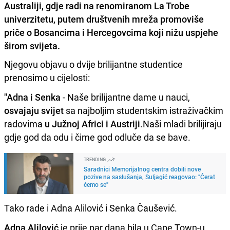
Australiji, gdje radi na renomiranom La Trobe
univerzitetu, putem društvenih mreža promoviše
priče o Bosancima i Hercegovcima koji nižu uspjehe
širom svijeta.
Njegovu objavu o dvije brilijantne studentice
prenosimo u cijelosti:
"Adna i Senka
- Naše brilijantne dame u nauci,
osvajaju svijet
sa najboljim studentskim istraživačkim
radovima
u Južnoj Africi i Austriji
.Naši mladi brilijiraju
gdje god da odu i čime god odluče da se bave.
TRENDING
Saradnici Memorijalnog centra dobili nove
pozive na saslušanja, Suljagić reagovao: "Ćerat
ćemo se"
Tako rade i Adna Alilović i Senka Čaušević.
Adna Alilović
je prije par dana bila u Cape Town-u,