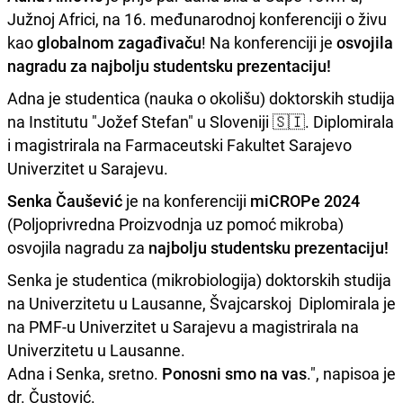
Južnoj Africi, na 16. međunarodnoj konferenciji o živu
kao
globalnom zagađivaču
! Na konferenciji je
osvojila
nagradu za najbolju studentsku prezentaciju!
Adna je studentica (nauka o okolišu) doktorskih studija
na Institutu "Jožef Stefan" u Sloveniji 🇸🇮. Diplomirala
i magistrirala na Farmaceutski Fakultet Sarajevo
Univerzitet u Sarajevu.
Senka Čaušević
je na konferenciji
miCROPe 2024
(Poljoprivredna Proizvodnja uz pomoć mikroba)
osvojila nagradu za
najbolju studentsku prezentaciju!
Senka je studentica (mikrobiologija) doktorskih studija
na Univerzitetu u Lausanne, Švajcarskoj Diplomirala je
na PMF-u Univerzitet u Sarajevu a magistrirala na
Univerzitetu u Lausanne.
Adna i Senka, sretno.
Ponosni smo na vas
.", napisoa je
dr. Čustović.