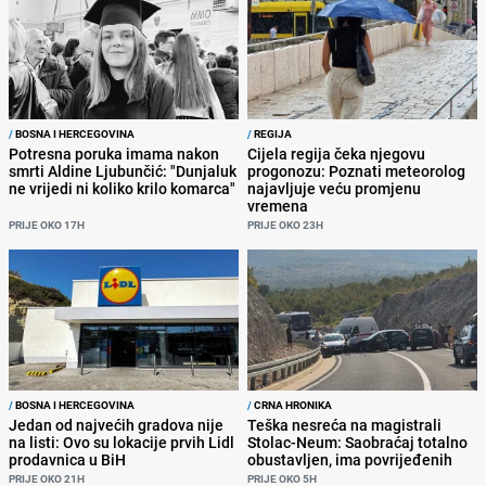
/
BOSNA I HERCEGOVINA
/
REGIJA
Potresna poruka imama nakon
Cijela regija čeka njegovu
smrti Aldine Ljubunčić: "Dunjaluk
progonozu: Poznati meteorolog
ne vrijedi ni koliko krilo komarca"
najavljuje veću promjenu
vremena
PRIJE OKO 17H
PRIJE OKO 23H
/
BOSNA I HERCEGOVINA
/
CRNA HRONIKA
Jedan od najvećih gradova nije
Teška nesreća na magistrali
na listi: Ovo su lokacije prvih Lidl
Stolac-Neum: Saobraćaj totalno
prodavnica u BiH
obustavljen, ima povrijeđenih
PRIJE OKO 21H
PRIJE OKO 5H