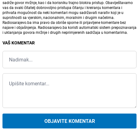
sadrže govor mržnje, kao i da korisniku trajno blokira pristup. Obaviještavamo
vas da svaki čitatelj dobrovoljno pristupa čitanju i kreiranju komentara i
prihvata mogućnost da neki komentari mogu sadržavati narativ koji je u
suprotnosti sa vjerskim, nacionalnim, moralnim i drugim načelima.
Radiosarajevo.ba ima pravo da obriše sporne ili prijavljene komentare bez
najave i objašnjenja. Radiosarajevo.ba koristi automatski sistem prepoznavanja
i uklanjanja govora mržnje i drugih neprimjerenih sadržaja u komentarima.
VAŠ KOMENTAR
OBJAVITE KOMENTAR