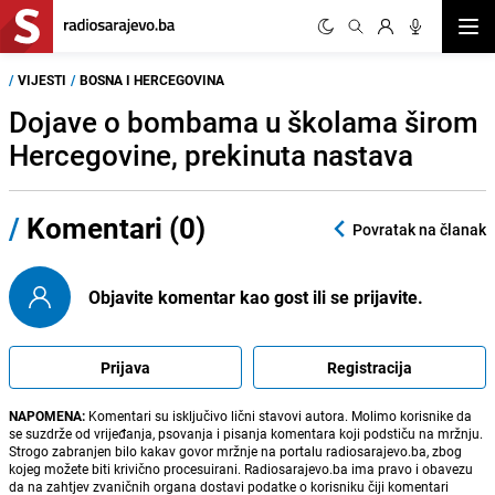
Otvor
/
VIJESTI
/
BOSNA I HERCEGOVINA
Dojave o bombama u školama širom
Hercegovine, prekinuta nastava
/
Komentari (0)
Povratak na članak
Objavite komentar kao gost ili se prijavite.
Prijava
Registracija
NAPOMENA:
Komentari su isključivo lični stavovi autora. Molimo korisnike da
se suzdrže od vrijeđanja, psovanja i pisanja komentara koji podstiču na mržnju.
Strogo zabranjen bilo kakav govor mržnje na portalu radiosarajevo.ba, zbog
kojeg možete biti krivično procesuirani. Radiosarajevo.ba ima pravo i obavezu
da na zahtjev zvaničnih organa dostavi podatke o korisniku čiji komentari