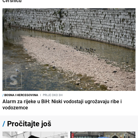
Čvrsnicu
/
BOSNA I HERCEGOVINA
I
PRIJE OKO 3H
Alarm za rijeke u BiH: Niski vodostaji ugrožavaju ribe i
vodozemce
/
Pročitajte još