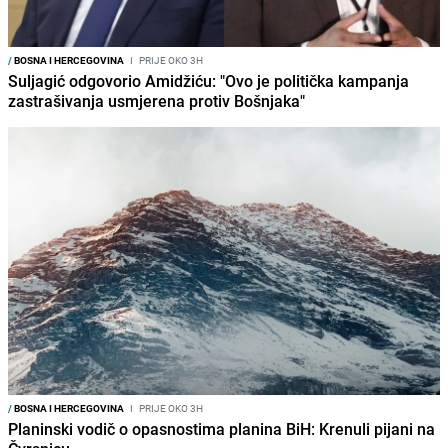
/
BOSNA I HERCEGOVINA
I
PRIJE OKO 3H
Suljagić odgovorio Amidžiću: "Ovo je politička kampanja
zastrašivanja usmjerena protiv Bošnjaka"
/
BOSNA I HERCEGOVINA
I
PRIJE OKO 3H
Planinski vodič o opasnostima planina BiH: Krenuli pijani na