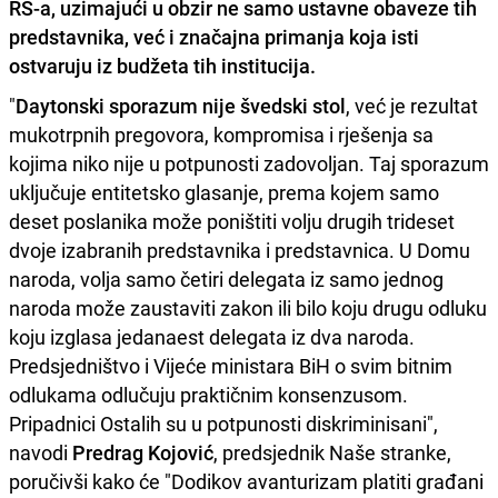
RS-a, uzimajući u obzir ne samo ustavne obaveze tih
predstavnika, već i značajna primanja koja isti
ostvaruju iz budžeta tih institucija.
"
Daytonski sporazum nije švedski stol
, već je rezultat
mukotrpnih pregovora, kompromisa i rješenja sa
kojima niko nije u potpunosti zadovoljan. Taj sporazum
uključuje entitetsko glasanje, prema kojem samo
deset poslanika može poništiti volju drugih trideset
dvoje izabranih predstavnika i predstavnica. U Domu
naroda, volja samo četiri delegata iz samo jednog
naroda može zaustaviti zakon ili bilo koju drugu odluku
koju izglasa jedanaest delegata iz dva naroda.
Predsjedništvo i Vijeće ministara BiH o svim bitnim
odlukama odlučuju praktičnim konsenzusom.
Pripadnici Ostalih su u potpunosti diskriminisani",
navodi
Predrag Kojović
, predsjednik Naše stranke,
poručivši kako će "Dodikov avanturizam platiti građani