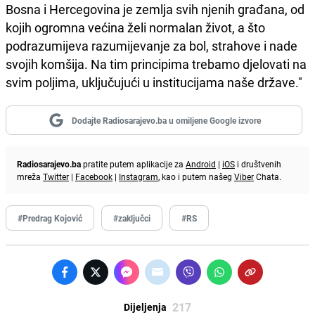
Bosna i Hercegovina je zemlja svih njenih građana, od
kojih ogromna većina želi normalan život, a što
podrazumijeva razumijevanje za bol, strahove i nade
svojih komšija. Na tim principima trebamo djelovati na
svim poljima, uključujući u institucijama naše države."
Dodajte Radiosarajevo.ba u omiljene Google izvore
Radiosarajevo.ba
pratite putem aplikacije za
Android
|
iOS
i društvenih
mreža
Twitter
|
Facebook
|
Instagram
, kao i putem našeg
Viber
Chata.
#Predrag Kojović
#zaključci
#RS
217
Dijeljenja