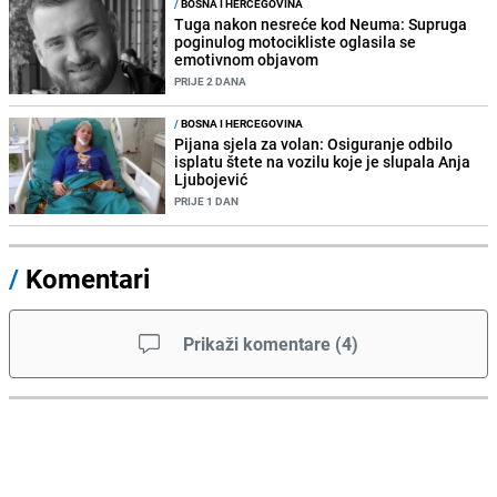
/
BOSNA I HERCEGOVINA
Tuga nakon nesreće kod Neuma: Supruga
poginulog motocikliste oglasila se
emotivnom objavom
PRIJE 2 DANA
/
BOSNA I HERCEGOVINA
Pijana sjela za volan: Osiguranje odbilo
isplatu štete na vozilu koje je slupala Anja
Ljubojević
PRIJE 1 DAN
/
Komentari
Prikaži komentare
(
4
)