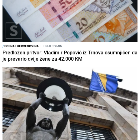
/
BOSNA I HERCEGOVINA
I
PRIJE 39MIN
Predložen pritvor: Vladimir Popović iz Trnova osumnjičen da
je prevario dvije žene za 42.000 KM