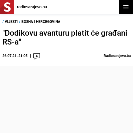
Otvor
/
VIJESTI
/
BOSNA I HERCEGOVINA
"Dodikovu avanturu platit će građani
RS-a"
26.07.21. 21:05
Radiosarajevo.ba
4