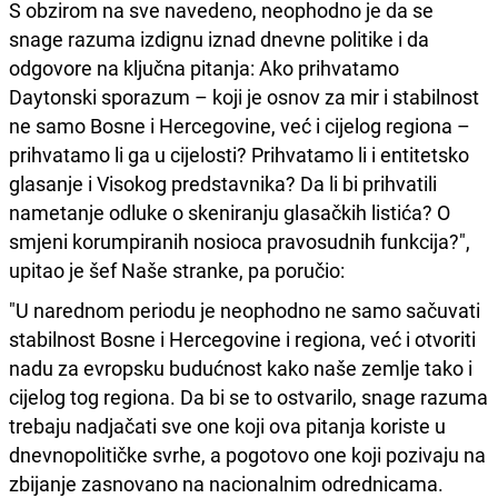
S obzirom na sve navedeno, neophodno je da se
snage razuma izdignu iznad dnevne politike i da
odgovore na ključna pitanja: Ako prihvatamo
Daytonski sporazum – koji je osnov za mir i stabilnost
ne samo Bosne i Hercegovine, već i cijelog regiona –
prihvatamo li ga u cijelosti? Prihvatamo li i entitetsko
glasanje i Visokog predstavnika? Da li bi prihvatili
nametanje odluke o skeniranju glasačkih listića? O
smjeni korumpiranih nosioca pravosudnih funkcija?",
upitao je šef Naše stranke, pa poručio:
"U narednom periodu je neophodno ne samo sačuvati
stabilnost Bosne i Hercegovine i regiona, već i otvoriti
nadu za evropsku budućnost kako naše zemlje tako i
cijelog tog regiona. Da bi se to ostvarilo, snage razuma
trebaju nadjačati sve one koji ova pitanja koriste u
dnevnopolitičke svrhe, a pogotovo one koji pozivaju na
zbijanje zasnovano na nacionalnim odrednicama.