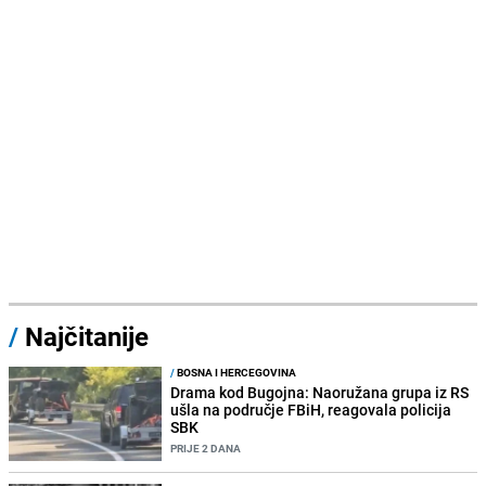
/
Najčitanije
/
BOSNA I HERCEGOVINA
Drama kod Bugojna: Naoružana grupa iz RS
ušla na područje FBiH, reagovala policija
SBK
PRIJE 2 DANA