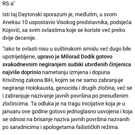
RS-a"
Isti taj Daytonski sporazum je, međutim, u svom
Aneksu 10 uspostavio Visokog predstavnika, podsjeća
Kojović, sa svim ovlastima koje se koriste već preko
dvije decenije.
"Iako te ovlasti nisu u suštinskom smislu već dugo bile
upotrijebljene,
upravo je Milorad Dodik gotovo
svakodnevnim negiranjem sudski utvrđenih činjenica
najviše doprinio
nametanju izmjena i dopuna
Krivičnog zakona BiH, kojim se ne samo zabranjuje
negiranje Holokausta, genocida i drugih zločina, već se
i zabranjuje nazivanje javnih površina po presuđenim
zločincima. Ta odluka je na tragu Inicijative koja je u
januaru ove godine gotovo jednoglasno usvojena i koja
se odnosi na brisanje naziva javnih površina nazvanih
po saradnicima i apologetama fašističkih režima.