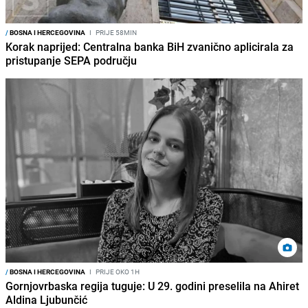
/
BOSNA I HERCEGOVINA
I
PRIJE 58MIN
Korak naprijed: Centralna banka BiH zvanično aplicirala za
pristupanje SEPA području
/
BOSNA I HERCEGOVINA
I
PRIJE OKO 1H
Gornjovrbaska regija tuguje: U 29. godini preselila na Ahiret
Aldina Ljubunčić