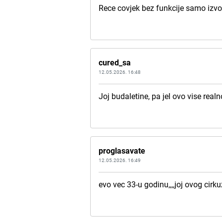
Rece covjek bez funkcije samo izv
cured_sa
12.05.2026. 16:48
Joj budaletine, pa jel ovo vise realn
proglasavate
12.05.2026. 16:49
evo vec 33-u godinu,,,,joj ovog cirku