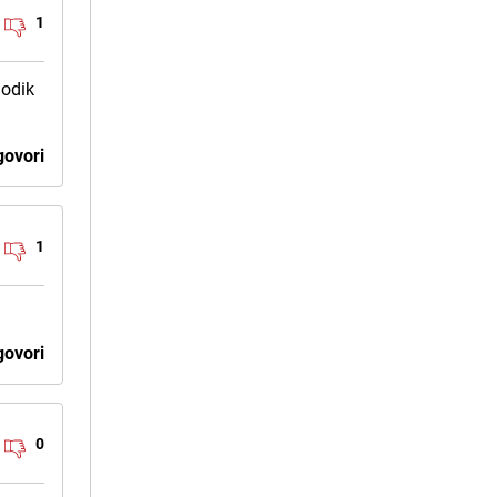
1
Dodik
ovori
1
ovori
0