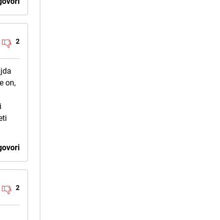
ovori
2
ljda
e on,
i
eti
ovori
2