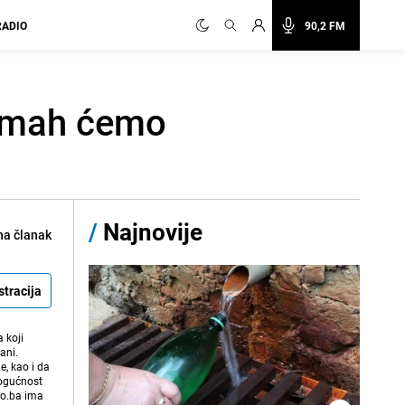
RADIO
90,2 FM
odmah ćemo
/
Najnovije
na članak
stracija
 koji
ani.
e, kao i da
mogućnost
vo.ba ima