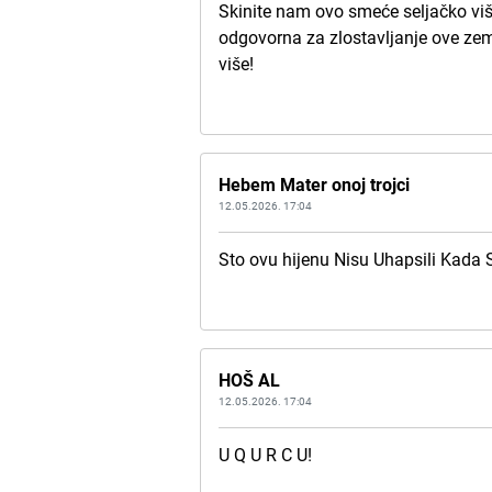
Skinite nam ovo smeće seljačko viš
odgovorna za zlostavljanje ove zem
više!
Hebem Mater onoj trojci
12.05.2026. 17:04
Sto ovu hijenu Nisu Uhapsili Kada 
HOŠ AL
12.05.2026. 17:04
U Q U R C U!