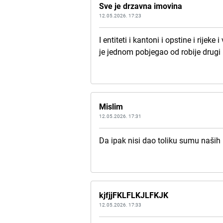
Sve je drzavna imovina
12.05.2026. 17:23
I entiteti i kantoni i opstine i rije
je jednom pobjegao od robije drugi 
Mislim
12.05.2026. 17:31
Da ipak nisi dao toliku sumu naših p
kjfjjFKLFLKJLFKJK
12.05.2026. 17:33