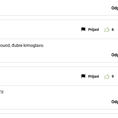
Odg
Prijavi
6
ground, đubre krmoglavo.
Odg
Prijavi
9
I!
Odg