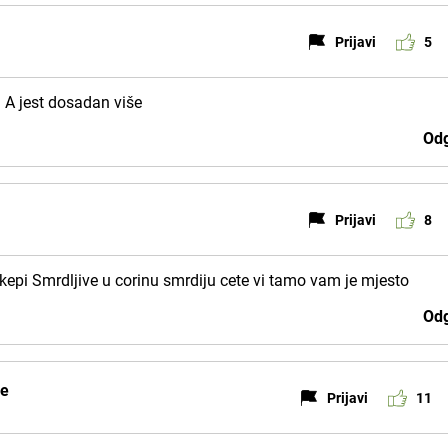
Prijavi
5
h A jest dosadan više
Odg
Prijavi
8
kepi Smrdljive u corinu smrdiju cete vi tamo vam je mjesto
Odg
je
Prijavi
11