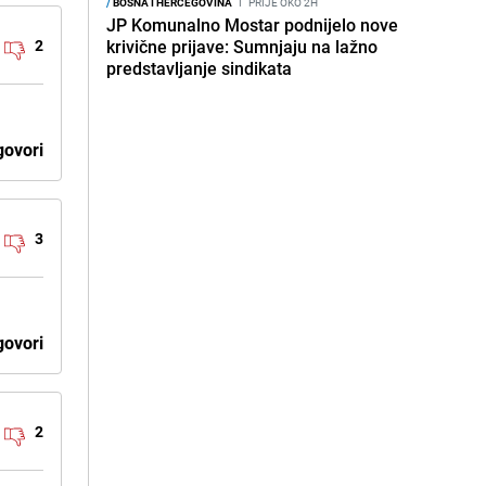
/
BOSNA I HERCEGOVINA
I
PRIJE OKO 2H
JP Komunalno Mostar podnijelo nove
2
krivične prijave: Sumnjaju na lažno
predstavljanje sindikata
ovori
3
ovori
2