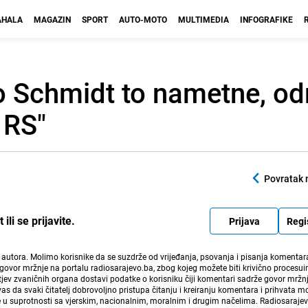
HALA
MAGAZIN
SPORT
AUTO-MOTO
MULTIMEDIA
INFOGRAFIKE
Ako Schmidt to nametne, 
 RS"
Povratak 
li se prijavite.
Prijava
Regi
i autora. Molimo korisnike da se suzdrže od vrijeđanja, psovanja i pisanja komentara
govor mržnje na portalu radiosarajevo.ba, zbog kojeg možete biti krivično procesuir
ev zvaničnih organa dostavi podatke o korisniku čiji komentari sadrže govor mržnj
vas da svaki čitatelj dobrovoljno pristupa čitanju i kreiranju komentara i prihvata 
e u suprotnosti sa vjerskim, nacionalnim, moralnim i drugim načelima. Radiosaraje