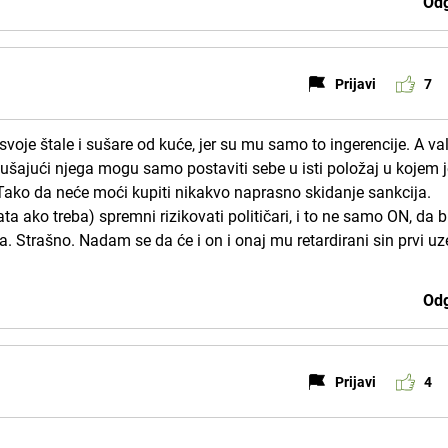
Odg
Prijavi
7
voje štale i sušare od kuće, jer su mu samo to ingerencije. A va
slušajući njega mogu samo postaviti sebe u isti položaj u kojem j
 Tako da neće moći kupiti nikakvo naprasno skidanje sankcija.
ata ako treba) spremni rizikovati političari, i to ne samo ON, da b
da. Strašno. Nadam se da će i on i onaj mu retardirani sin prvi uz
Odg
Prijavi
4