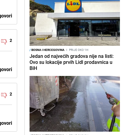
ovori
2
/
BOSNA I HERCEGOVINA
I
PRIJE OKO 1H
Jedan od najvećih gradova nije na listi:
Ovo su lokacije prvih Lidl prodavnica u
BiH
ovori
2
ovori