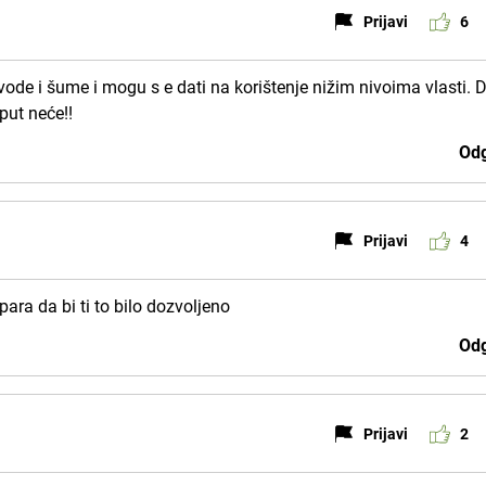
Prijavi
6
ke i vode i šume i mogu s e dati na korištenje nižim nivoima vlasti. 
put neće!!
Odg
Prijavi
4
ara da bi ti to bilo dozvoljeno
Odg
Prijavi
2