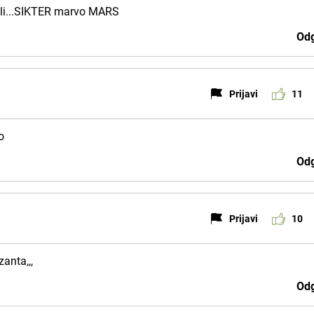
oli...SIKTER marvo MARS
Odg
Prijavi
11
o
Odg
Prijavi
10
zanta,,,
Odg