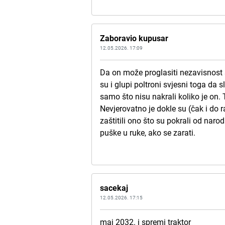
Zaboravio kupusar
12.05.2026. 17:09
Da on može proglasiti nezavisnost s
su i glupi poltroni svjesni toga da 
samo što nisu nakrali koliko je on.
Nevjerovatno je dokle su (čak i do r
zaštitili ono što su pokrali od naro
puške u ruke, ako se zarati.
sacekaj
12.05.2026. 17:15
maj 2032. i spremi traktor