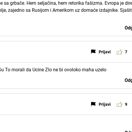
e sa grbače. Hem seljačina, hem retorika fašizma. Evropa je dir
lje, zajedno sa Rusijom i Amerikom uz domaće izdajnike. Sjaši
Odg
Prijavi
7
Su To morali da Ucine Zlo ne bi ovoloko maha uzelo
Odg
Prijavi
9