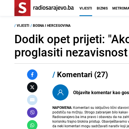
VIJESTI
BIZNIS
METROMA
/
VIJESTI
/
BOSNA I HERCEGOVINA
Dodik opet prijeti: "
proglasiti nezavisnost
/
Komentari (27)
Objavite komentar kao gost i
NAPOMENA:
Komentari su isključivo lični stavov
podstiču na mržnju. Strogo zabranjen bilo kakav 
Radiosarajevo.ba ima pravo i obavezu da na zahtj
korisniku trajno blokira pristup. Obaviještavamo 
da neki komentari mogu sadržavati narativ koji j