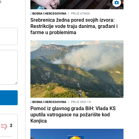
i
/
BOSNA I HERCEGOVINA
I
PRIJE 47MIN
Srebrenica žedna pored svojih izvora:
Restrikcije vode traju danima, građani i
farme u problemima
/
BOSNA I HERCEGOVINA
I
PRIJE OKO 1H
Pomoć iz glavnog grada BiH: Vlada KS
uputila vatrogasce na požarište kod
Konjica
2