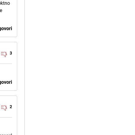
ektno
te
ovori
3
ovori
2