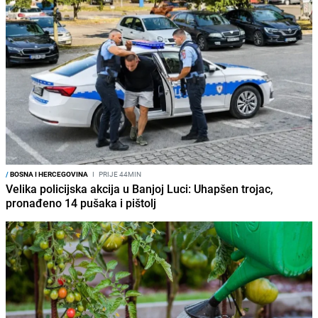
/
BOSNA I HERCEGOVINA
I
PRIJE 44MIN
Velika policijska akcija u Banjoj Luci: Uhapšen trojac,
pronađeno 14 pušaka i pištolj