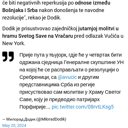
će biti negativnih reperkusija po
odnose između
Bošnjaka i Srba
nakon donošenja te navodne
rezolucije", rekao je Dodik.
Dodik je prisustvovao zajedničkoj
jutarnjoj molitvi u
hramu Svetog Save na Vračaru
pred odlazak Vučića u
New York.
Прије пута у Њујорк, гдjе ће у четвртак бити
одржана сједница Генералне скупштине УН
на којој ће се расправљати о резолуцији о
Сребреници, са
@avucic
и другим
представницима Срба из регије
присуствовао сам молитви у Храму Светог
Саве, коју је предводио патријарх
Порфирије.…
pic.twitter.com/08rvtLKsg5
— Милорад Додик (@MiloradDodik)
May 20, 2024