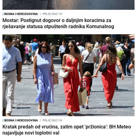
/
BOSNA I HERCEGOVINA
I
PRIJE OKO 1H
Mostar: Postignut dogovor o daljnjim koracima za
rješavanje statusa otpuštenih radnika Komunalnog
/
BOSNA I HERCEGOVINA
I
PRIJE OKO 1H
Kratak predah od vrućina, zatim opet 'pržionica': BH Meteo
najavljuje novi toplotni val