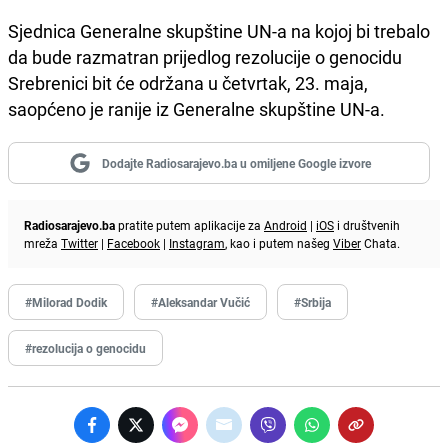
Sjednica Generalne skupštine UN-a na kojoj bi trebalo
da bude razmatran prijedlog rezolucije o genocidu
Srebrenici bit će održana u četvrtak, 23. maja,
saopćeno je ranije iz Generalne skupštine UN-a.
Dodajte Radiosarajevo.ba u omiljene Google izvore
Radiosarajevo.ba
pratite putem aplikacije za
Android
|
iOS
i društvenih
mreža
Twitter
|
Facebook
|
Instagram
, kao i putem našeg
Viber
Chata.
#Milorad Dodik
#Aleksandar Vučić
#Srbija
#rezolucija o genocidu