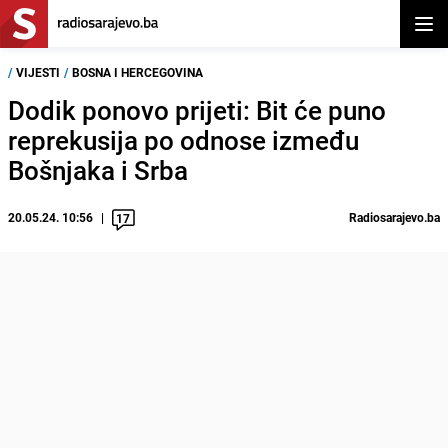
Otvor
/
VIJESTI
/
BOSNA I HERCEGOVINA
Dodik ponovo prijeti: Bit će puno
reprekusija po odnose između
Bošnjaka i Srba
20.05.24. 10:56
Radiosarajevo.ba
17