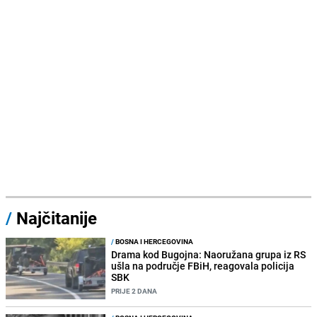
/
Najčitanije
/
BOSNA I HERCEGOVINA
Drama kod Bugojna: Naoružana grupa iz RS
ušla na područje FBiH, reagovala policija
SBK
PRIJE 2 DANA