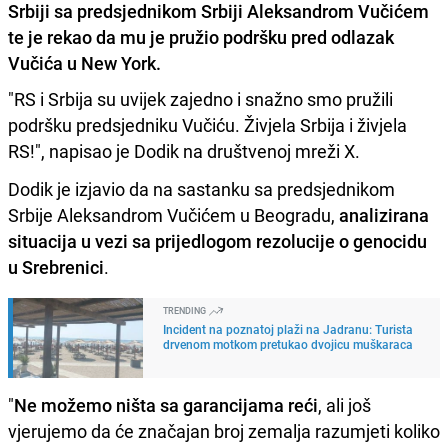
Srbiji sa predsjednikom Srbiji Aleksandrom Vučićem
te je rekao da mu je pružio podršku pred odlazak
Vučića u New York.
"RS i Srbija su uvijek zajedno i snažno smo pružili
podršku predsjedniku Vučiću. Živjela Srbija i živjela
RS!", napisao je Dodik na društvenoj mreži X.
Dodik je izjavio da na sastanku sa predsjednikom
Srbije Aleksandrom Vučićem u Beogradu,
analizirana
situacija u vezi sa prijedlogom rezolucije o genocidu
u Srebrenici
.
TRENDING
Incident na poznatoj plaži na Jadranu: Turista
drvenom motkom pretukao dvojicu muškaraca
"
Ne možemo ništa sa garancijama reći
, ali još
vjerujemo da će značajan broj zemalja razumjeti koliko