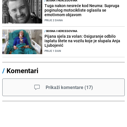
/
BOSNA I HERCEGOVINA
Tuga nakon nesreće kod Neuma: Supruga
poginulog motocikliste oglasila se
emotivnom objavom
PRIJE 2 DANA
/
BOSNA I HERCEGOVINA
Pijana sjela za volan: Osiguranje odbilo
isplatu štete na vozilu koje je slupala Anja
Ljubojević
PRIJE 1 DAN
/
Komentari
Prikaži komentare
(
17
)