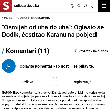
Otvor
/
VIJESTI
/
BOSNA I HERCEGOVINA
"Osmijeh od uha do uha": Oglasio se
Dodik, čestitao Karanu na pobjedi
/
Komentari (11)
Povratak na članak
Objavite komentar kao gost ili se prijavite.
Prijava
Registracija
NAPOMENA:
Komentari su isključivo lični stavovi autora. Molimo korisnike da
se suzdrže od vrijeđanja, psovanja i pisanja komentara koji podstiču na mržnju.
Strogo zabranjen bilo kakav govor mržnje na portalu radiosarajevo.ba, zbog
kojeg možete biti krivično procesuirani. Radiosarajevo.ba ima pravo i obavezu
da na zahtjev zvaničnih organa dostavi podatke o korisniku čiji komentari