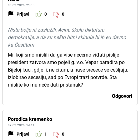
08.02.2026. 21:05
Prijavi
0
0
Niste bolje ni zaslužili, Acina škola diktatura
demokratije, a da su nešto bitni skinula bi ih eu davno
ka Čestitam
Mi, koji smo mislili da ga vise necemo viđati pislije
president zatvora smo pojeli g. v.o. Vepar paradira po
Bijeloj kuci, gdje li, ne citam, a nase sreeeće se cešljaju,
izlobirao secesiju, sad po Evropi trazi potvrde. Sta
mislite ko mu neće dati pristanak?
Odgovori
Porodica kremenko
09.02.2026. 14:41
Prijavi
1
0