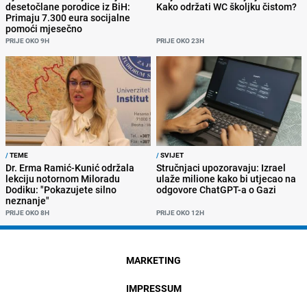
desetočlane porodice iz BiH:
Kako održati WC školjku čistom?
Primaju 7.300 eura socijalne
pomoći mjesečno
PRIJE OKO 9H
PRIJE OKO 23H
/
TEME
/
SVIJET
Dr. Erma Ramić-Kunić održala
Stručnjaci upozoravaju: Izrael
lekciju notornom Miloradu
ulaže milione kako bi utjecao na
Dodiku: "Pokazujete silno
odgovore ChatGPT-a o Gazi
neznanje"
PRIJE OKO 8H
PRIJE OKO 12H
MARKETING
IMPRESSUM