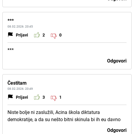
***
08.02.2026. 20:45
Prijavi
2
0
***
Odgovori
Čestitam
08.02.2026. 20:49
Prijavi
3
1
Niste bolje ni zaslužili, Acina škola diktatura
demokratije, a da su nešto bitni skinula bi ih eu davno
Odgovori