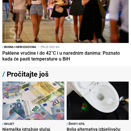
/
BOSNA I HERCEGOVINA
I
PRIJE OKO 9H
Paklene vrućine i do 42°C i u narednim danima: Poznato
kada će pasti temperature u BiH
/
Pročitajte još
/
SVIJET
/
ŽIVOT I STIL
Njemačka istražuje slučaj
Bolja alternativa izbjeljivaču: