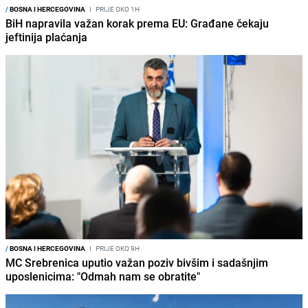
/
BOSNA I HERCEGOVINA
I
PRIJE OKO 1H
BiH napravila važan korak prema EU: Građane čekaju
jeftinija plaćanja
/
BOSNA I HERCEGOVINA
I
PRIJE OKO 9H
MC Srebrenica uputio važan poziv bivšim i sadašnjim
uposlenicima: "Odmah nam se obratite"