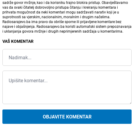
sadrže govor mržnje, kao i da korisniku trajno blokira pristup. Obaviještavamo
vas da svaki čitatelj dobrovoljno pristupa čitanju i kreiranju komentara i
prihvata mogućnost da neki komentari mogu sadržavati narativ koji je u
suprotnosti sa vjerskim, nacionalnim, moralnim i drugim načelima.
Radiosarajevo.ba ima pravo da obriše sporne ili prijavljene komentare bez
najave i objašnjenja. Radiosarajevo.ba koristi automatski sistem prepoznavanja
i uklanjanja govora mržnje i drugih neprimjerenih sadržaja u komentarima.
VAŠ KOMENTAR
OBJAVITE KOMENTAR