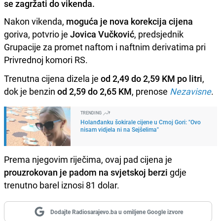
se zagržati do vikenda.
Nakon vikenda,
moguća je nova korekcija cijena
goriva, potvrio je
Jovica Vučković
, predsjednik
Grupacije za promet naftom i naftnim derivatima pri
Privrednoj komori RS.
Trenutna cijena dizela je
od 2,49 do 2,59 KM po litri
,
dok je benzin
od 2,59 do 2,65 KM
, prenose
Nezavisne
.
TRENDING
Holanđanku šokirale cijene u Crnoj Gori: "Ovo
nisam vidjela ni na Sejšelima"
Prema njegovim riječima, ovaj pad cijena je
prouzrokovan je padom na svjetskoj berzi
gdje
trenutno barel iznosi 81 dolar.
Dodajte Radiosarajevo.ba u omiljene Google izvore