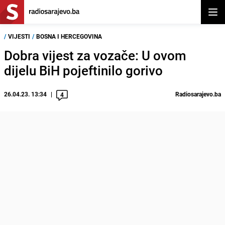
Otvor
/
VIJESTI
/
BOSNA I HERCEGOVINA
Dobra vijest za vozače: U ovom
dijelu BiH pojeftinilo gorivo
26.04.23. 13:34
Radiosarajevo.ba
4