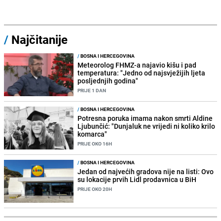
/
Najčitanije
/
BOSNA I HERCEGOVINA
Meteorolog FHMZ-a najavio kišu i pad
temperatura: "Jedno od najsvježijih ljeta
posljednjih godina"
PRIJE 1 DAN
/
BOSNA I HERCEGOVINA
Potresna poruka imama nakon smrti Aldine
Ljubunčić: "Dunjaluk ne vrijedi ni koliko krilo
komarca"
PRIJE OKO 16H
/
BOSNA I HERCEGOVINA
Jedan od najvećih gradova nije na listi: Ovo
su lokacije prvih Lidl prodavnica u BiH
PRIJE OKO 20H