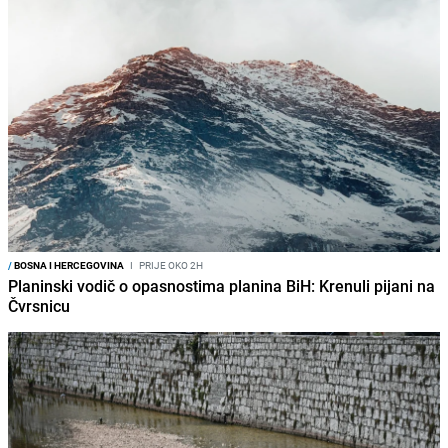
/
BOSNA I HERCEGOVINA
I
PRIJE OKO 2H
Planinski vodič o opasnostima planina BiH: Krenuli pijani na
Čvrsnicu