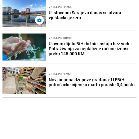
25.04.23. 11:55
U Istočnom Sarajevu danas se otvara -
vještačko jezero
25.04.23. 08:30
U ovom dijelu BiH dužnici ostaju bez vode:
Potraživanja za neplaćene račune iznose
preko 145.000 KM
20.04.23. 17:59
Novi udar na džepove građana: U FBiH
potrošačke cijene u martu porasle 0,4 posto