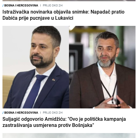
/
BOSNA I HERCEGOVINA
I
PRIJE OKO 2H
Istraživačka novinarka objavila snimke: Napadač pratio
Dabića prije pucnjave u Lukavici
/
BOSNA I HERCEGOVINA
I
PRIJE OKO 2H
Suljagić odgovorio Amidžiću: "Ovo je politička kampanja
zastrašivanja usmjerena protiv Bošnjaka"