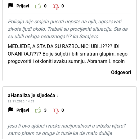
Prijavi
0
0
Policija nije smjela pucati uopste na njih, ugrozavati
zivote ljudi okolo. Trebali su procijeniti situaciju. Sta da
su ubili nekiga neduznoga?!? ka Sarajevo
MEDJEDE, A STA DA SU RAZBOJNICI UBILI???? IDI
ONANIRAJ???? Bolje šutjeti i biti smatran glupim, nego
progovoriti i otkloniti svaku sumnju. Abraham Lincoln
Odgovori
aHanaliza je sljedeća :
22.11.2025. 14:55
Prijavi
3
0
jesu li ovo ajduci rvacke nacijonalnosi a srbske vijere?
samo pitam za druga iz tuzle ka da malo dublje