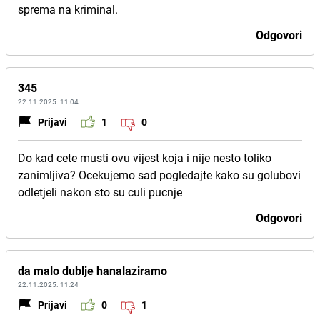
sprema na kriminal.
Odgovori
345
22.11.2025. 11:04
Prijavi
1
0
Do kad cete musti ovu vijest koja i nije nesto toliko
zanimljiva? Ocekujemo sad pogledajte kako su golubovi
odletjeli nakon sto su culi pucnje
Odgovori
da malo dublje hanalaziramo
22.11.2025. 11:24
Prijavi
0
1