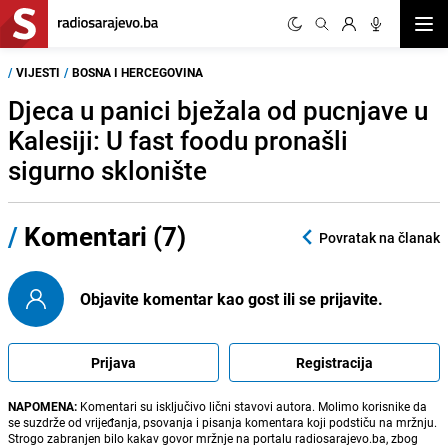
Otvor
/
VIJESTI
/
BOSNA I HERCEGOVINA
Djeca u panici bježala od pucnjave u
Kalesiji: U fast foodu pronašli
sigurno sklonište
/
Komentari (7)
Povratak na članak
Objavite komentar kao gost ili se prijavite.
Prijava
Registracija
NAPOMENA:
Komentari su isključivo lični stavovi autora. Molimo korisnike da
se suzdrže od vrijeđanja, psovanja i pisanja komentara koji podstiču na mržnju.
Strogo zabranjen bilo kakav govor mržnje na portalu radiosarajevo.ba, zbog