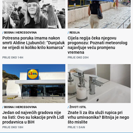
/
BOSNA I HERCEGOVINA
/
REGIJA
Potresna poruka imama nakon
Cijela regija čeka njegovu
smrti Aldine Ljubunčić: "Dunjaluk
progonozu: Poznati meteorolog
ne vrijedi ni koliko krilo komarca"
najavljuje veću promjenu
vremena
PRIJE OKO 14H
PRIJE OKO 20H
/
BOSNA I HERCEGOVINA
/
ŽIVOT I STIL
Jedan od najvećih gradova nije
Znate li za šta služi rupica pri
na listi: Ovo su lokacije prvih Lidl
vrhu umivaonika? Bitnija je nego
prodavnica u BiH
što mislite
PRIJE OKO 18H
PRIJE 1 DAN