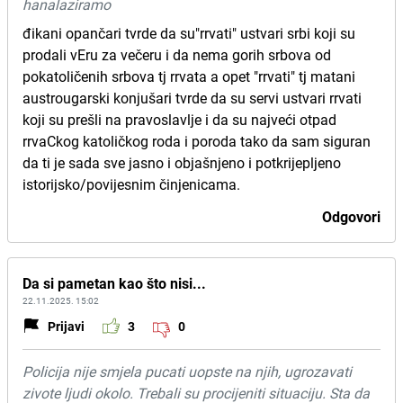
hanalaziramo
đikani opančari tvrde da su"rrvati" ustvari srbi koji su
prodali vEru za večeru i da nema gorih srbova od
pokatoličenih srbova tj rrvata a opet "rrvati" tj matani
austrougarski konjušari tvrde da su servi ustvari rrvati
koji su prešli na pravoslavlje i da su najveći otpad
rrvaCkog katoličkog roda i poroda tako da sam siguran
da ti je sada sve jasno i objašnjeno i potkrijepljeno
istorijsko/povijesnim činjenicama.
Odgovori
Da si pametan kao što nisi...
22.11.2025. 15:02
Prijavi
3
0
Policija nije smjela pucati uopste na njih, ugrozavati
zivote ljudi okolo. Trebali su procijeniti situaciju. Sta da