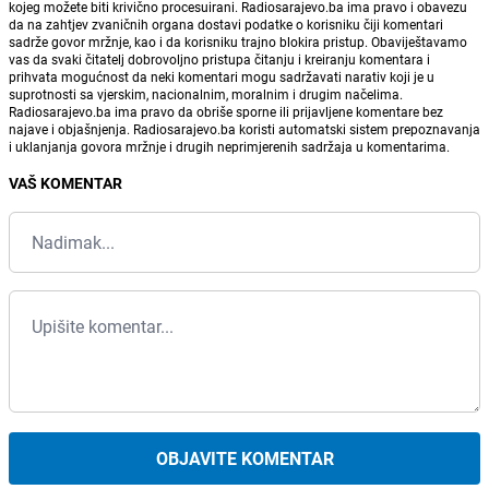
kojeg možete biti krivično procesuirani. Radiosarajevo.ba ima pravo i obavezu
da na zahtjev zvaničnih organa dostavi podatke o korisniku čiji komentari
sadrže govor mržnje, kao i da korisniku trajno blokira pristup. Obaviještavamo
vas da svaki čitatelj dobrovoljno pristupa čitanju i kreiranju komentara i
prihvata mogućnost da neki komentari mogu sadržavati narativ koji je u
suprotnosti sa vjerskim, nacionalnim, moralnim i drugim načelima.
Radiosarajevo.ba ima pravo da obriše sporne ili prijavljene komentare bez
najave i objašnjenja. Radiosarajevo.ba koristi automatski sistem prepoznavanja
i uklanjanja govora mržnje i drugih neprimjerenih sadržaja u komentarima.
VAŠ KOMENTAR
OBJAVITE KOMENTAR