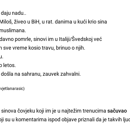
i daju nadu..
iloš, živeo u BiH, u rat. danima u kući krio sina
 muslimana.
avno pomrle, sinovi im u Italiji/Švedskoj već
n sve vreme kosio travu, brinuo o njih.
u.
 letos.
 došla na sahranu, zauvek zahvalni.
vjetlanarasic)
 sinova čovjeku koji im je u najtežim trenucima
sačuvao
oji su u komentarima ispod objave priznali da je takvih ljud