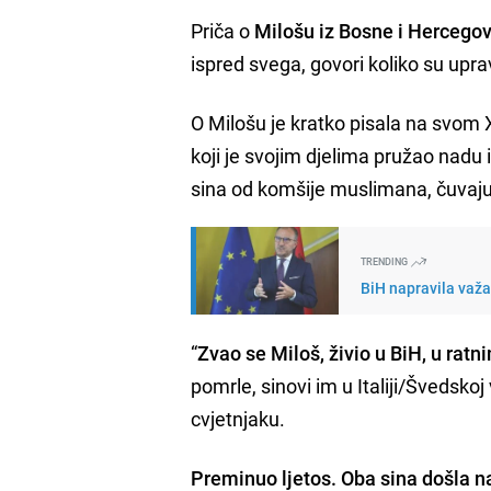
Priča o
Milošu iz Bosne i Hercego
ispred svega, govori koliko su upr
O Milošu je kratko pisala na svom X
koji je svojim djelima pružao nadu i
sina od komšije muslimana, čuvaju
TRENDING
BiH napravila važa
“
Zvao se Miloš, živio u BiH, u rat
pomrle, sinovi im u Italiji/Švedsko
cvjetnjaku.
Preminuo ljetos. Oba sina došla n