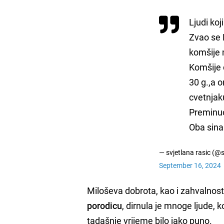
Ljudi koj
Zvao se M
komšije
Komšije d
30 g.,a o
cvetnjak
Preminuo
Oba sina
— svjetlana rasic (@s
September 16, 2024
Miloševa dobrota, kao i zahvalnost
porodicu
, dirnula je mnoge ljude, k
tadašnje vrijeme bilo jako puno.