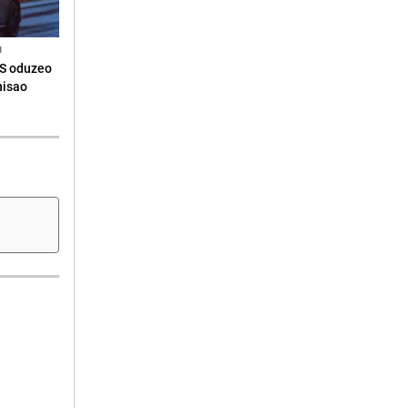
N
RS oduzeo
nisao