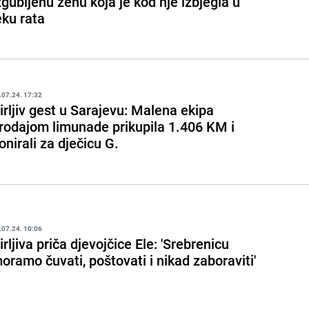
zgubljenu ženu koja je kod nje izbjegla u
eku rata
.07.24. 17:32
irljiv gest u Sarajevu: Malena ekipa
rodajom limunade prikupila 1.406 KM i
onirali za dječicu G.
.07.24. 10:06
irljiva priča djevojčice Ele: 'Srebrenicu
oramo čuvati, poštovati i nikad zaboraviti'