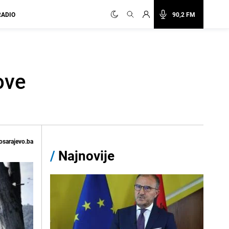
RADIO
90,2 FM
ove
osarajevo.ba
/
Najnovije