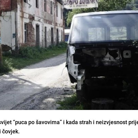
ijet “puca po šavovima” i kada strah i neizvjesnost prij
i čovjek.