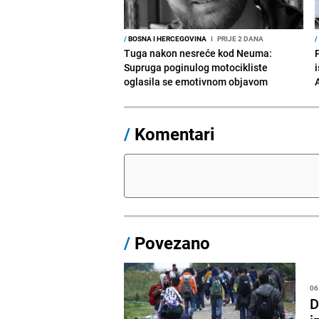
/
BOSNA I HERCEGOVINA
I
PRIJE 2 DANA
/
Tuga nakon nesreće kod Neuma:
Supruga poginulog motocikliste
i
oglasila se emotivnom objavom
/
Komentari
/
Povezano
06
D