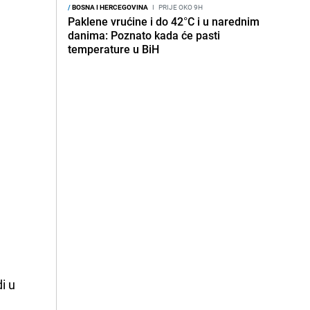
/
BOSNA I HERCEGOVINA
I
PRIJE OKO 9H
Paklene vrućine i do 42°C i u narednim
danima: Poznato kada će pasti
temperature u BiH
i u