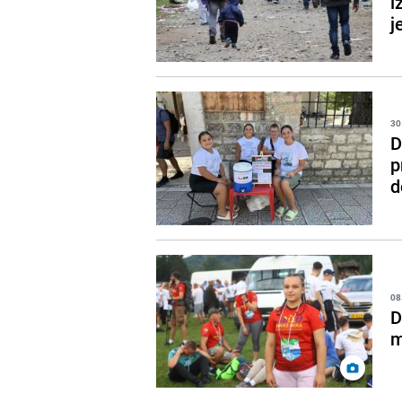
i
j
30
D
p
d
08
D
m