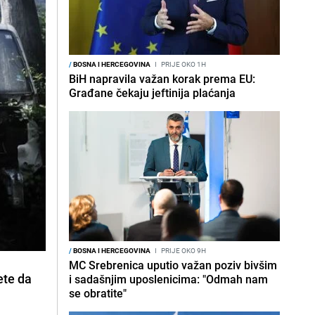
/
BOSNA I HERCEGOVINA
I
PRIJE OKO 1H
BiH napravila važan korak prema EU:
Građane čekaju jeftinija plaćanja
/
BOSNA I HERCEGOVINA
I
PRIJE OKO 9H
MC Srebrenica uputio važan poziv bivšim
ete da
i sadašnjim uposlenicima: "Odmah nam
se obratite"