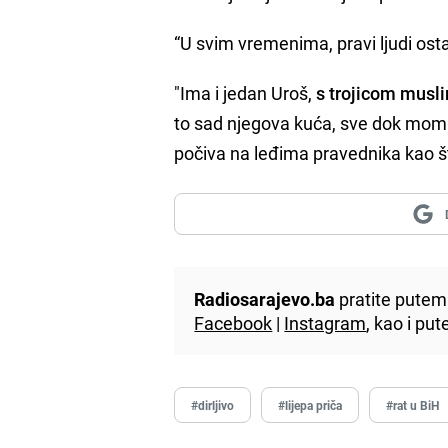
“U svim vremenima, pravi ljudi osta
"Ima i jedan Uroš,
s trojicom musl
to sad njegova kuća, sve dok momke 
počiva na leđima pravednika kao što
Radiosarajevo.ba
pratite putem 
Facebook
|
Instagram
, kao i p
#dirljivo
#lijepa priča
#rat u BiH