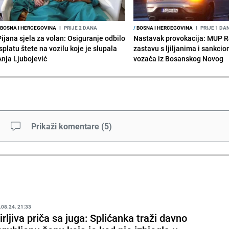
BOSNA I HERCEGOVINA
I
PRIJE 2 DANA
/
BOSNA I HERCEGOVINA
I
PRIJE 1 DA
Pijana sjela za volan: Osiguranje odbilo
Nastavak provokacija: MUP 
splatu štete na vozilu koje je slupala
zastavu s ljiljanima i sankcio
Anja Ljubojević
vozača iz Bosanskog Novog
Prikaži komentare
(
5
)
.08.24. 21:33
irljiva priča sa juga: Splićanka traži davno