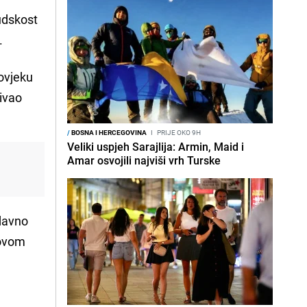
judskost
.
ovjeku
rivao
/
BOSNA I HERCEGOVINA
I
PRIJE OKO 9H
Veliki uspjeh Sarajlija: Armin, Maid i
Amar osvojili najviši vrh Turske
davno
hovom