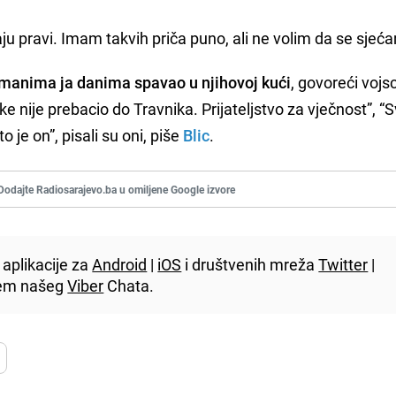
ju pravi. Imam takvih priča puno, ali ne volim da se sjeća
imanima ja danima spavao u njihovoj kući
, govoreći vojsc
nije prebacio do Travnika. Prijateljstvo za vječnost”, “S
 je on”, pisali su oni, piše
Blic
.
Dodajte Radiosarajevo.ba u omiljene Google izvore
aplikacije za
Android
|
iOS
i društvenih mreža
Twitter
|
utem našeg
Viber
Chata.