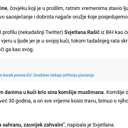
vine
, čovjeku koji je u prošlim, ratnim vremenima stavio l
avo saosjećanje i dobrota najjače oružje koje posjedujemo
 profilu (nekadašnji Twitter)
Svjetlana Rašić
iz BiH kao č
 vjeru u ljude jer je u svojoj kući, tokom tadašnjeg rata sk
ći ga kao svog.
n korak prema EU: Građane čekaju jeftinija plaćanja
nim danima u kući krio sina komšije muslimana
. Komšije 
j već 30 godina, a on sve vrijeme kosio travu, brinuo o nji
a sahranu, zauvijek zahvalni
”, napisala je Svjetlana.