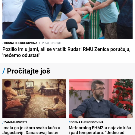
/
BOSNA I HERCEGOVINA
I
PRIJE OKO 5H
Pozlilo im u jami, ali se vratili: Rudari RMU Zenica poručuju,
'nećemo odustati'
/
Pročitajte još
/
ZANIMLJIVOSTI
/
BOSNA I HERCEGOVINA
Imala ga je skoro svaka kuća u
Meteorolog FHMZ-a najavio kišu
Jugoslaviji: Danas ovaj luster
i pad temperatura: "Jedno od