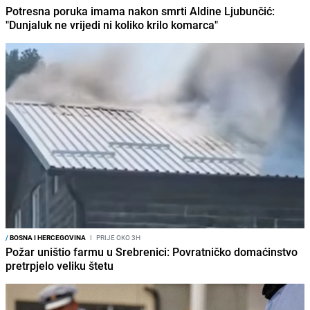
Potresna poruka imama nakon smrti Aldine Ljubunčić:
"Dunjaluk ne vrijedi ni koliko krilo komarca"
/
BOSNA I HERCEGOVINA
I
PRIJE OKO 3H
Požar uništio farmu u Srebrenici: Povratničko domaćinstvo
pretrpjelo veliku štetu