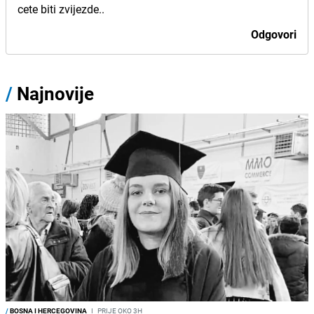
cete biti zvijezde..
Odgovori
/
Najnovije
/
BOSNA I HERCEGOVINA
I
PRIJE OKO 3H