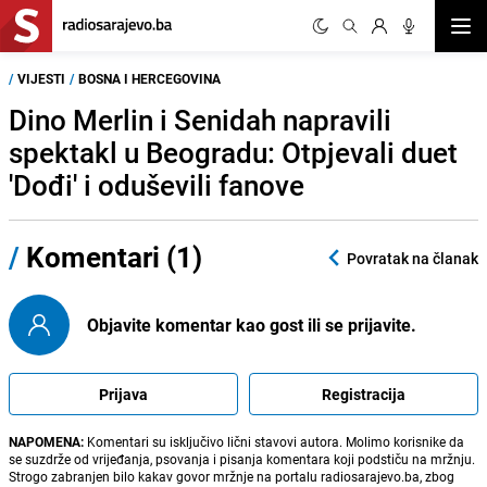
Otvor
/
VIJESTI
/
BOSNA I HERCEGOVINA
Dino Merlin i Senidah napravili
spektakl u Beogradu: Otpjevali duet
'Dođi' i oduševili fanove
/
Komentari (1)
Povratak na članak
Objavite komentar kao gost ili se prijavite.
Prijava
Registracija
NAPOMENA:
Komentari su isključivo lični stavovi autora. Molimo korisnike da
se suzdrže od vrijeđanja, psovanja i pisanja komentara koji podstiču na mržnju.
Strogo zabranjen bilo kakav govor mržnje na portalu radiosarajevo.ba, zbog