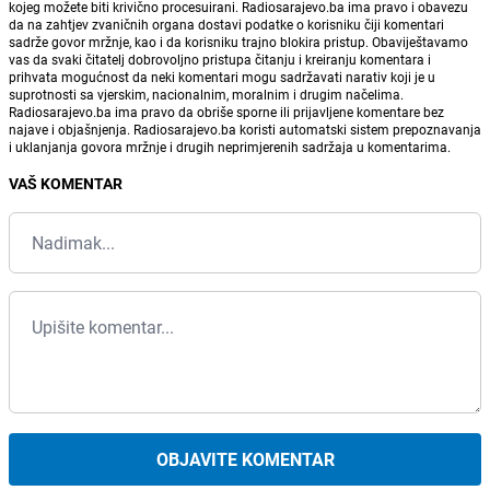
kojeg možete biti krivično procesuirani. Radiosarajevo.ba ima pravo i obavezu
da na zahtjev zvaničnih organa dostavi podatke o korisniku čiji komentari
sadrže govor mržnje, kao i da korisniku trajno blokira pristup. Obaviještavamo
vas da svaki čitatelj dobrovoljno pristupa čitanju i kreiranju komentara i
prihvata mogućnost da neki komentari mogu sadržavati narativ koji je u
suprotnosti sa vjerskim, nacionalnim, moralnim i drugim načelima.
Radiosarajevo.ba ima pravo da obriše sporne ili prijavljene komentare bez
najave i objašnjenja. Radiosarajevo.ba koristi automatski sistem prepoznavanja
i uklanjanja govora mržnje i drugih neprimjerenih sadržaja u komentarima.
VAŠ KOMENTAR
OBJAVITE KOMENTAR