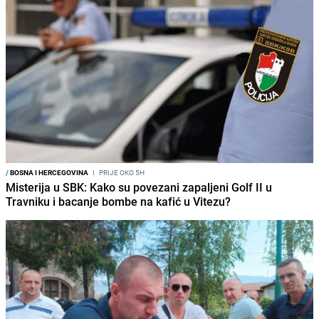
/
BOSNA I HERCEGOVINA
I
PRIJE OKO 5H
Misterija u SBK: Kako su povezani zapaljeni Golf II u
Travniku i bacanje bombe na kafić u Vitezu?