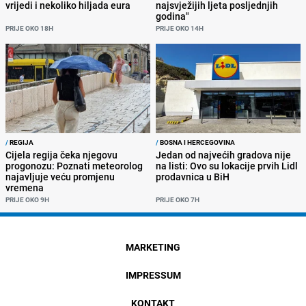
vrijedi i nekoliko hiljada eura
najsvježijih ljeta posljednjih
godina"
PRIJE OKO 18H
PRIJE OKO 14H
/
REGIJA
/
BOSNA I HERCEGOVINA
Cijela regija čeka njegovu
Jedan od najvećih gradova nije
progonozu: Poznati meteorolog
na listi: Ovo su lokacije prvih Lidl
najavljuje veću promjenu
prodavnica u BiH
vremena
PRIJE OKO 9H
PRIJE OKO 7H
MARKETING
IMPRESSUM
KONTAKT