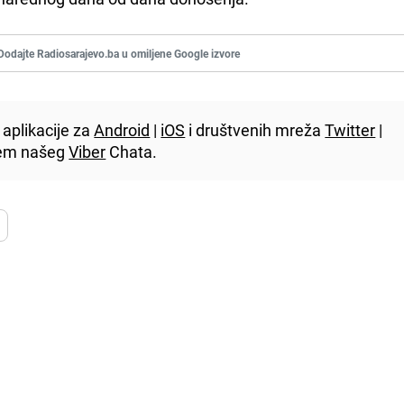
Dodajte Radiosarajevo.ba u omiljene Google izvore
aplikacije za
Android
|
iOS
i društvenih mreža
Twitter
|
utem našeg
Viber
Chata.