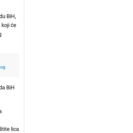
du BiH,
koji će
g
nog
uda BiH
a
tite lica