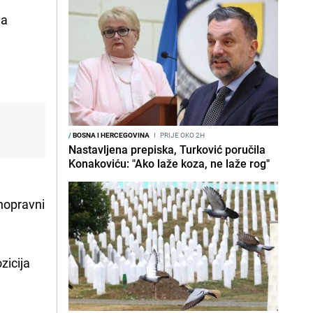
da
/
BOSNA I HERCEGOVINA
I
PRIJE OKO 2H
Nastavljena prepiska, Turković poručila
Konakoviću: "Ako laže koza, ne laže rog"
vnopravni
zicija