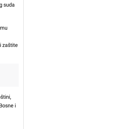
og suda
lemu
 zaštite
štini,
Bosne i