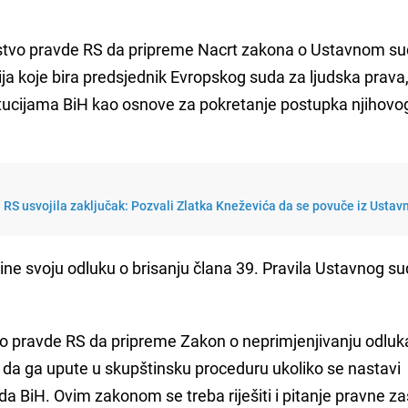
rstvo pravde RS da pripreme Nacrt zakona o Ustavnom su
a koje bira predsjednik Evropskog suda za ljudska prava, 
titucijama BiH kao osnove za pokretanje postupka njihovo
RS usvojila zaključak: Pozvali Zlatka Kneževića da se povuče iz Ustav
ne svoju odluku o brisanju člana 39. Pravila Ustavnog s
vo pravde RS da pripreme Zakon o neprimjenjivanju odluk
 i da ga upute u skupštinsku proceduru ukoliko se nastavi
 BiH. Ovim zakonom se treba riješiti i pitanje pravne zaš