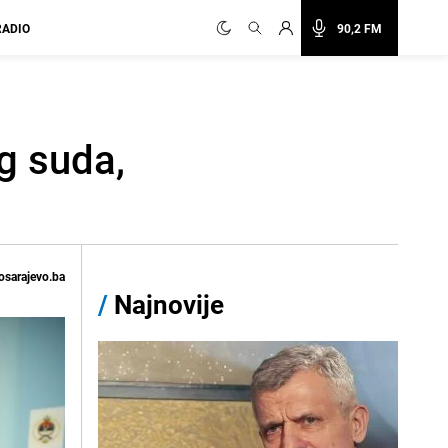
RADIO
90,2 FM
g suda,
osarajevo.ba
/
Najnovije