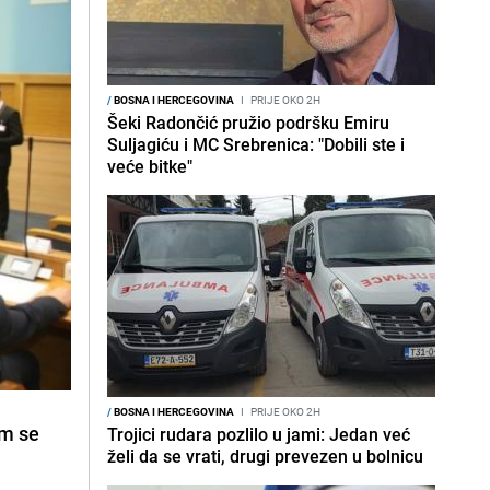
/
BOSNA I HERCEGOVINA
I
PRIJE OKO 2H
Šeki Radončić pružio podršku Emiru
Suljagiću i MC Srebrenica: "Dobili ste i
veće bitke"
/
BOSNA I HERCEGOVINA
I
PRIJE OKO 2H
im se
Trojici rudara pozlilo u jami: Jedan već
želi da se vrati, drugi prevezen u bolnicu