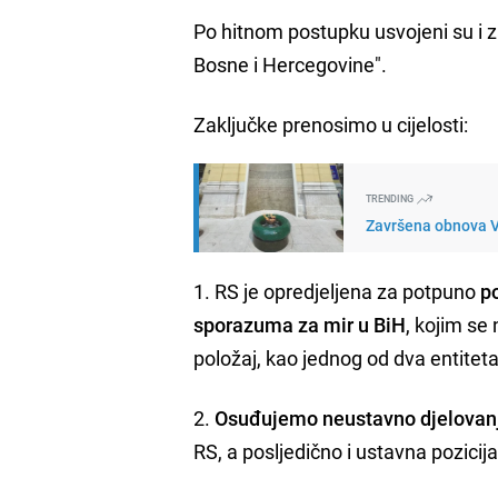
Po hitnom postupku usvojeni su i 
Bosne i Hercegovine".
Zaključke prenosimo u cijelosti:
TRENDING
Završena obnova V
1. RS je opredjeljena za potpuno
p
sporazuma za mir u BiH
, kojim se
položaj, kao jednog od dva entitet
2.
Osuđujemo neustavno djelovan
RS, a posljedično i ustavna pozicija