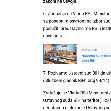
zakoni ne usvoje.
6. Zadužuje se Vlada RS i Minista
sa posebnim osvrtom na izbor sudij
poslužiti predstavnicima RS u ins
usvajanja.
26.04.23. 19:46
Narodna skupština 
suda BiH
7. Pozivamo Ustavni sud BiH da uki
('Službeni glasnik BiH', broj 94/14).
Zadužuje se Vlada RS i Ministarst
Ustavnog suda BiH na teritoriji RS
neustavno djelovanje Ustavnog suda