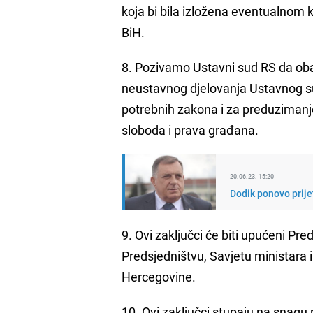
koja bi bila izložena eventualnom
BiH.
8. Pozivamo Ustavni sud RS da oba
neustavnog djelovanja Ustavnog sud
potrebnih zakona i za preduzimanje
sloboda i prava građana.
20.06.23. 15:20
Dodik ponovo prije
9. Ovi zaključci će biti upućeni Pr
Predsjedništvu, Savjetu ministara 
Hercegovine.
10. Ovi zaključci stupaju na snag