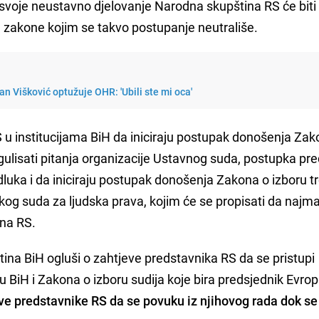
 svoje neustavno djelovanje Narodna skupština RS će biti
zakone kojim se takvo postupanje neutrališe.
n Višković optužuje OHR: 'Ubili ste mi oca'
 u institucijama BiH da iniciraju postupak donošenja Zak
ulisati pitanja organizacije Ustavnog suda, postupka pre
luka i da iniciraju postupak donošenja Zakona o izboru tr
skog suda za ljudska prava, kojim će se propisati da najm
ina RS.
ina BiH ogluši o zahtjeve predstavnika RS da se pristupi
BiH i Zakona o izboru sudija koje bira predsjednik Evro
e predstavnike RS da se povuku iz njihovog rada dok se