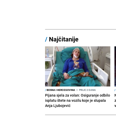
/
Najčitanije
/
BOSNA I HERCEGOVINA
I
PRIJE 2 DANA
/
Pijana sjela za volan: Osiguranje odbilo
isplatu štete na vozilu koje je slupala
Anja Ljubojević