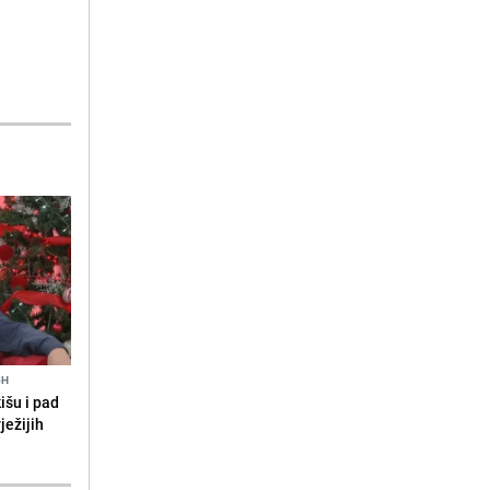
5H
išu i pad
ježijih