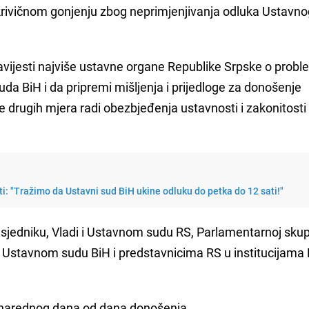
 krivičnom gonjenju zbog neprimjenjivanja odluka Ustavn
vijesti najviše ustavne organe Republike Srpske o prob
a BiH i da pripremi mišljenja i prijedloge za donošenje
 drugih mjera radi obezbjeđenja ustavnosti i zakonitosti i
ti: "Tražimo da Ustavni sud BiH ukine odluku do petka do 12 sati!"
edsjedniku, Vladi i Ustavnom sudu RS, Parlamentarnoj skup
i Ustavnom sudu BiH i predstavnicima RS u institucijama 
u narednog dana od dana donošenja.