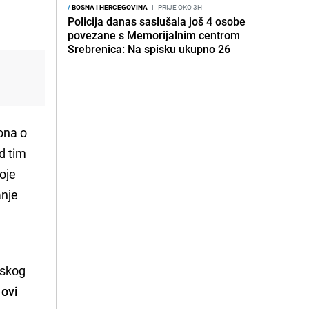
/
BOSNA I HERCEGOVINA
I
PRIJE OKO 3H
Policija danas saslušala još 4 osobe
povezane s Memorijalnim centrom
Srebrenica: Na spisku ukupno 26
ona o
d tim
oje
anje
pskog
 ovi