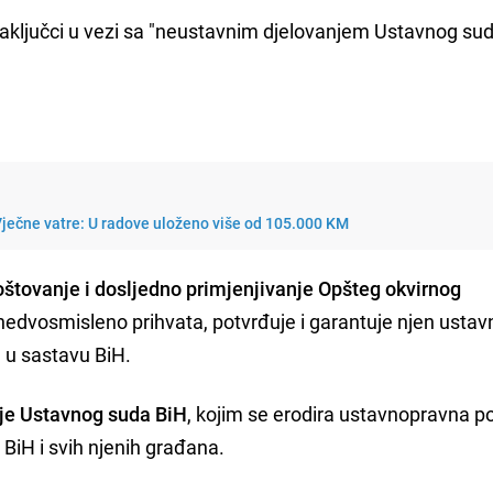
zaključci u vezi sa "neustavnim djelovanjem Ustavnog su
ječne vatre: U radove uloženo više od 105.000 KM
oštovanje i dosljedno primjenjivanje Opšteg okvirnog
 nedvosmisleno prihvata, potvrđuje i garantuje njen usta
a u sastavu BiH.
je Ustavnog suda BiH
, kojim se erodira ustavnopravna po
 BiH i svih njenih građana.