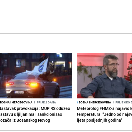
BOSNA I HERCEGOVINA
I
PRIJE 2 DANA
/
BOSNA I HERCEGOVINA
I
PRIJE OKO 
Nastavak provokacija: MUP RS oduzeo
Meteorolog FHMZ-a najavio k
zastavu s ljiljanima i sankcionisao
temperatura: "Jedno od najsv
vozača iz Bosanskog Novog
ljeta posljednjih godina"