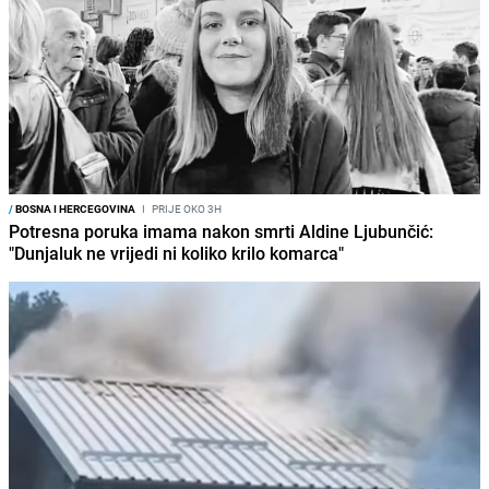
/
BOSNA I HERCEGOVINA
I
PRIJE OKO 3H
Potresna poruka imama nakon smrti Aldine Ljubunčić:
"Dunjaluk ne vrijedi ni koliko krilo komarca"