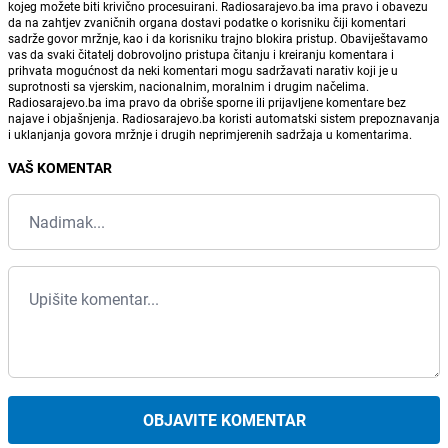
kojeg možete biti krivično procesuirani. Radiosarajevo.ba ima pravo i obavezu
da na zahtjev zvaničnih organa dostavi podatke o korisniku čiji komentari
sadrže govor mržnje, kao i da korisniku trajno blokira pristup. Obaviještavamo
vas da svaki čitatelj dobrovoljno pristupa čitanju i kreiranju komentara i
prihvata mogućnost da neki komentari mogu sadržavati narativ koji je u
suprotnosti sa vjerskim, nacionalnim, moralnim i drugim načelima.
Radiosarajevo.ba ima pravo da obriše sporne ili prijavljene komentare bez
najave i objašnjenja. Radiosarajevo.ba koristi automatski sistem prepoznavanja
i uklanjanja govora mržnje i drugih neprimjerenih sadržaja u komentarima.
VAŠ KOMENTAR
OBJAVITE KOMENTAR