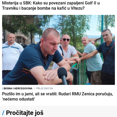
Misterija u SBK: Kako su povezani zapaljeni Golf II u
Travniku i bacanje bombe na kafić u Vitezu?
/
BOSNA I HERCEGOVINA
I
PRIJE OKO 5H
Pozlilo im u jami, ali se vratili: Rudari RMU Zenica poručuju,
'nećemo odustati'
/
Pročitajte još