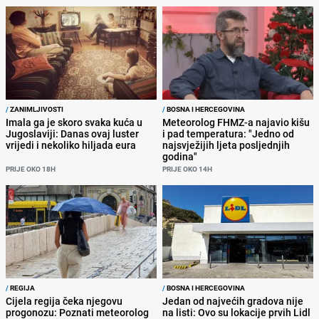
/
ZANIMLJIVOSTI
/
BOSNA I HERCEGOVINA
Imala ga je skoro svaka kuća u
Meteorolog FHMZ-a najavio kišu
Jugoslaviji: Danas ovaj luster
i pad temperatura: "Jedno od
vrijedi i nekoliko hiljada eura
najsvježijih ljeta posljednjih
godina"
PRIJE OKO 18H
PRIJE OKO 14H
/
REGIJA
/
BOSNA I HERCEGOVINA
Cijela regija čeka njegovu
Jedan od najvećih gradova nije
progonozu: Poznati meteorolog
na listi: Ovo su lokacije prvih Lidl