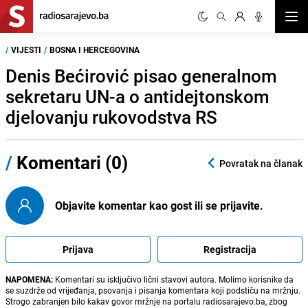
Otvor
/
VIJESTI
/
BOSNA I HERCEGOVINA
Denis Bećirović pisao generalnom
sekretaru UN-a o antidejtonskom
djelovanju rukovodstva RS
/
Komentari (0)
Povratak na članak
Objavite komentar kao gost ili se prijavite.
Prijava
Registracija
NAPOMENA:
Komentari su isključivo lični stavovi autora. Molimo korisnike da
se suzdrže od vrijeđanja, psovanja i pisanja komentara koji podstiču na mržnju.
Strogo zabranjen bilo kakav govor mržnje na portalu radiosarajevo.ba, zbog