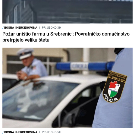
/
BOSNA I HERCEGOVINA
I
PRIJE OKO 3H
Požar uništio farmu u Srebrenici: Povratničko domaćinstvo
pretrpjelo veliku štetu
/
BOSNA I HERCEGOVINA
I
PRIJE OKO 5H