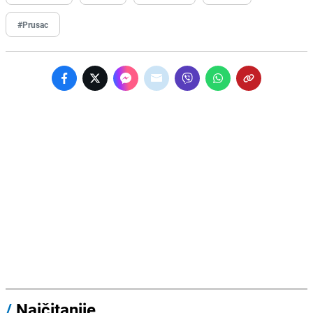
#Prusac
/
Najčitanije