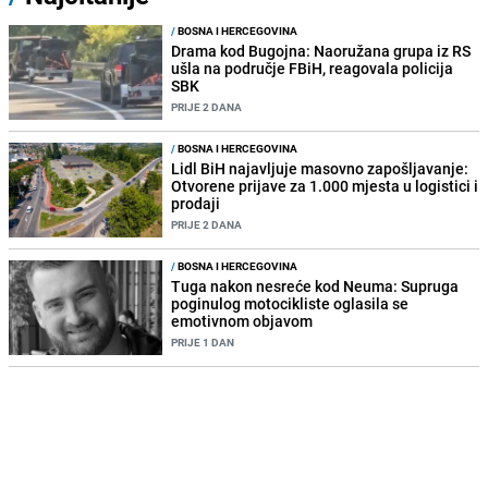
/
BOSNA I HERCEGOVINA
Drama kod Bugojna: Naoružana grupa iz RS
ušla na područje FBiH, reagovala policija
SBK
PRIJE 2 DANA
/
BOSNA I HERCEGOVINA
Lidl BiH najavljuje masovno zapošljavanje:
Otvorene prijave za 1.000 mjesta u logistici i
prodaji
PRIJE 2 DANA
/
BOSNA I HERCEGOVINA
Tuga nakon nesreće kod Neuma: Supruga
poginulog motocikliste oglasila se
emotivnom objavom
PRIJE 1 DAN