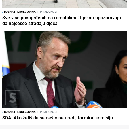
/
BOSNA I HERCEGOVINA
I
PRIJE OKO 8H
Sve više povrijeđenih na romobilima: Ljekari upozoravaju
da najčešće stradaju djeca
/
BOSNA I HERCEGOVINA
I
PRIJE OKO 9H
SDA: Ako želiš da se nešto ne uradi, formiraj komisiju