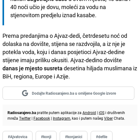
40 noći učio je dovu, moleći za vodu na 
stjenovitom predjelu iznad kasabe. 
Prema predanjima o Ajvaz-dedi, četrdesetu noć od
dolaska na dovište, stijena se razdvojila, a iz nje je
potekla voda, koju i danas posjetioci Ajvaz-dedine
stijene imaju priliku okusiti. Ajvaz-dedino dovište
danas je mjesto susreta
desetina hiljada muslimana iz
BiH, regiona, Europe i Azije.
Dodajte Radiosarajevo.ba u omiljene Google izvore
Radiosarajevo.ba
pratite putem aplikacije za
Android
|
iOS
i društvenih
mreža
Twitter
|
Facebook
|
Instagram
, kao i putem našeg
Viber
Chata.
#Ajvatovica
#konji
#konjanici
#defile