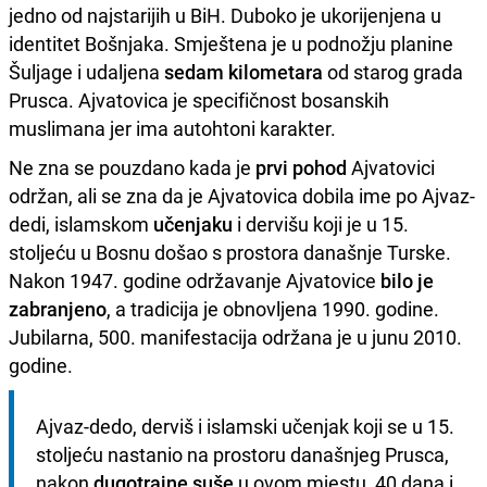
jedno od najstarijih u BiH. Duboko je ukorijenjena u
identitet Bošnjaka. Smještena je u podnožju planine
Šuljage i udaljena
sedam kilometara
od starog grada
Prusca. Ajvatovica je specifičnost bosanskih
muslimana jer ima autohtoni karakter.
Ne zna se pouzdano kada je
prvi pohod
Ajvatovici
održan, ali se zna da je Ajvatovica dobila ime po Ajvaz-
dedi, islamskom
učenjaku
i dervišu koji je u 15.
stoljeću u Bosnu došao s prostora današnje Turske.
Nakon 1947. godine održavanje Ajvatovice
bilo je
zabranjeno
, a tradicija je obnovljena 1990. godine.
Jubilarna, 500. manifestacija održana je u junu 2010.
godine.
Ajvaz-dedo, derviš i islamski učenjak koji se u 15. 
stoljeću nastanio na prostoru današnjeg Prusca, 
nakon 
dugotrajne suše
 u ovom mjestu, 40 dana i 