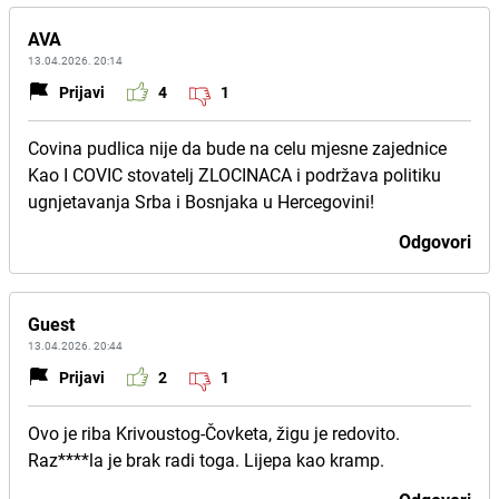
AVA
13.04.2026. 20:14
Prijavi
4
1
Covina pudlica nije da bude na celu mjesne zajednice
Kao I COVIC stovatelj ZLOCINACA i podržava politiku
ugnjetavanja Srba i Bosnjaka u Hercegovini!
Odgovori
Guest
13.04.2026. 20:44
Prijavi
2
1
Ovo je riba Krivoustog-Čovketa, žigu je redovito.
Raz****la je brak radi toga. Lijepa kao kramp.