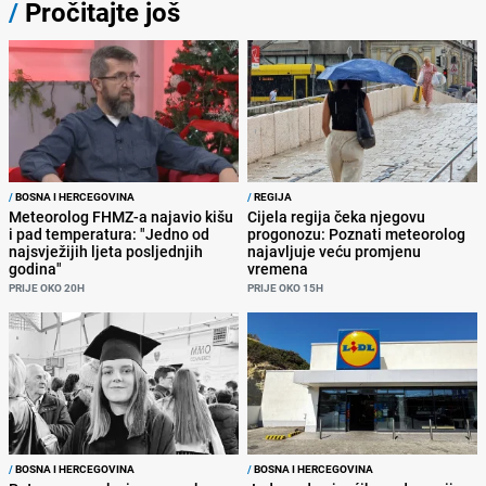
/
Pročitajte još
/
BOSNA I HERCEGOVINA
/
REGIJA
Meteorolog FHMZ-a najavio kišu
Cijela regija čeka njegovu
i pad temperatura: "Jedno od
progonozu: Poznati meteorolog
najsvježijih ljeta posljednjih
najavljuje veću promjenu
godina"
vremena
PRIJE OKO 20H
PRIJE OKO 15H
/
BOSNA I HERCEGOVINA
/
BOSNA I HERCEGOVINA