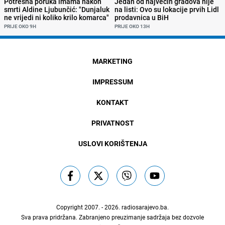
Potresna poruka imama nakon
Jedan od najvećih gradova nije
smrti Aldine Ljubunčić: "Dunjaluk
na listi: Ovo su lokacije prvih Lidl
ne vrijedi ni koliko krilo komarca"
prodavnica u BiH
PRIJE OKO 9H
PRIJE OKO 13H
MARKETING
IMPRESSUM
KONTAKT
PRIVATNOST
USLOVI KORIŠTENJA
Copyright 2007. - 2026.
radiosarajevo.ba
.
Sva prava pridržana. Zabranjeno preuzimanje sadržaja bez dozvole