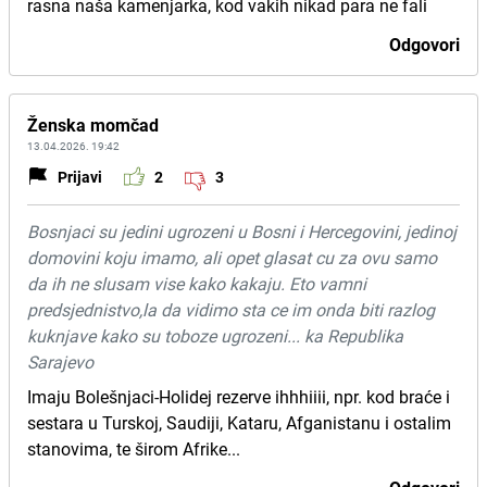
rasna naša kamenjarka, kod vakih nikad para ne fali
Odgovori
Ženska momčad
13.04.2026. 19:42
Prijavi
2
3
Bosnjaci su jedini ugrozeni u Bosni i Hercegovini, jedinoj
domovini koju imamo, ali opet glasat cu za ovu samo
da ih ne slusam vise kako kakaju. Eto vamni
predsjednistvo,la da vidimo sta ce im onda biti razlog
kuknjave kako su toboze ugrozeni... ka Republika
Sarajevo
Imaju Bolešnjaci-Holidej rezerve ihhhiiii, npr. kod braće i
sestara u Turskoj, Saudiji, Kataru, Afganistanu i ostalim
stanovima, te širom Afrike...