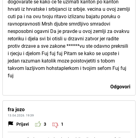
dogovarate se kako ce te uzimati kanton po kanton
hrvati iz hrvatske i srbijanci iz srbije. vecina u ovoj zemlji
cuti pa i na ovu tvoju ritavo izlizanu bajatu poruku o
ravnopravnosti Mrsh djubre smrdljivo smradovi
nesposobni ogavni Da je pravde u ovoj zemlji za ovakvu
retoriku i djela svi bi otisli u drzavni zatvor jer radite
protiv drzave a sve zakone ******vu ste odavno prekrsili
i rjecju i djelom Fuj fuj fuj Pitam se kako se uopste i
jedan razuman katolik moze poistovjetiti s tobom
takvom lazljivom hohstaplerkom i tvojim sefom Fuj fuj
fuj
Odgovori
fra jozo
13.04.2026. 19:39
Prijavi
3
1