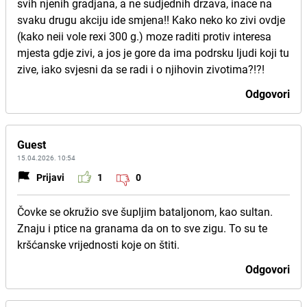
svih njenih gradjana, a ne sudjednih drzava, inace na
svaku drugu akciju ide smjena!! Kako neko ko zivi ovdje
(kako neii vole rexi 300 g.) moze raditi protiv interesa
mjesta gdje zivi, a jos je gore da ima podrsku ljudi koji tu
zive, iako svjesni da se radi i o njihovin zivotima?!?!
Odgovori
Guest
15.04.2026. 10:54
Prijavi
1
0
Čovke se okružio sve šupljim bataljonom, kao sultan.
Znaju i ptice na granama da on to sve zigu. To su te
kršćanske vrijednosti koje on štiti.
Odgovori