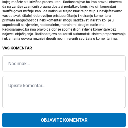
kojeg možete biti krivično procesuirani. Radiosarajevo.ba ima pravo i obavezu
da na zahtjev zvaničnih organa dostavi podatke o korisniku čiji komentari
sadrže govor mržnje, kao i da korisniku trajno blokira pristup. Obaviještavamo
vas da svaki čitatelj dobrovoljno pristupa čitanju i kreiranju komentara i
prihvata mogućnost da neki komentari mogu sadržavati narativ koji je u
suprotnosti sa vjerskim, nacionalnim, moralnim i drugim načelima.
Radiosarajevo.ba ima pravo da obriše sporne ili prijavljene komentare bez
najave i objašnjenja. Radiosarajevo.ba koristi automatski sistem prepoznavanja
i uklanjanja govora mržnje i drugih neprimjerenih sadržaja u komentarima.
VAŠ KOMENTAR
OBJAVITE KOMENTAR