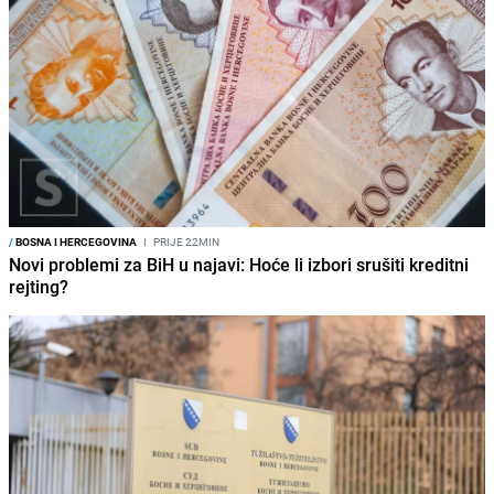
/
BOSNA I HERCEGOVINA
I
PRIJE 22MIN
Novi problemi za BiH u najavi: Hoće li izbori srušiti kreditni
rejting?