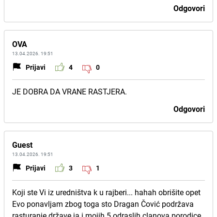
Odgovori
OVA
13.04.2026. 19:51
Prijavi
4
0
JE DOBRA DA VRANE RASTJERA.
Odgovori
Guest
13.04.2026. 19:51
Prijavi
3
1
Koji ste Vi iz uredništva k u rajberi... hahah obrišite opet
Evo ponavljam zbog toga sto Dragan Čović podržava
rasturanje države ja i mojih 5 odraslih clanova porodice