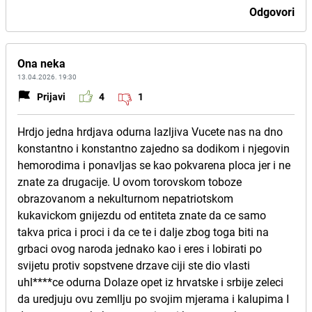
Odgovori
Ona neka
13.04.2026. 19:30
Prijavi
4
1
Hrdjo jedna hrdjava odurna lazljiva Vucete nas na dno
konstantno i konstantno zajedno sa dodikom i njegovin
hemorodima i ponavljas se kao pokvarena ploca jer i ne
znate za drugacije. U ovom torovskom toboze
obrazovanom a nekulturnom nepatriotskom
kukavickom gnijezdu od entiteta znate da ce samo
takva prica i proci i da ce te i dalje zbog toga biti na
grbaci ovog naroda jednako kao i eres i lobirati po
svijetu protiv sopstvene drzave ciji ste dio vlasti
uhl****ce odurna Dolaze opet iz hrvatske i srbije zeleci
da uredjuju ovu zemllju po svojim mjerama i kalupima I