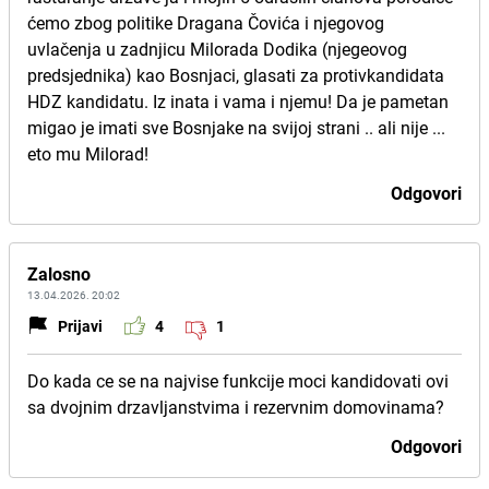
ćemo zbog politike Dragana Čovića i njegovog
uvlačenja u zadnjicu Milorada Dodika (njegeovog
predsjednika) kao Bosnjaci, glasati za protivkandidata
HDZ kandidatu. Iz inata i vama i njemu! Da je pametan
migao je imati sve Bosnjake na svijoj strani .. ali nije ...
eto mu Milorad!
Odgovori
Zalosno
13.04.2026. 20:02
Prijavi
4
1
Do kada ce se na najvise funkcije moci kandidovati ovi
sa dvojnim drzavljanstvima i rezervnim domovinama?
Odgovori