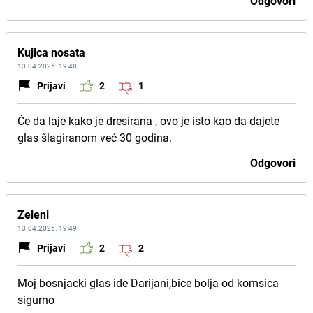
Odgovori
Kujica nosata
13.04.2026. 19:48
Prijavi
2
1
Će da laje kako je dresirana , ovo je isto kao da dajete
glas šlagiranom već 30 godina.
Odgovori
Zeleni
13.04.2026. 19:49
Prijavi
2
2
Moj bosnjacki glas ide Darijani,bice bolja od komsica
sigurno