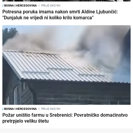
/
BOSNA I HERCEGOVINA
I
PRIJE OKO 9H
Potresna poruka imama nakon smrti Aldine Ljubunčić:
"Dunjaluk ne vrijedi ni koliko krilo komarca"
/
BOSNA I HERCEGOVINA
I
PRIJE OKO 9H
Požar uništio farmu u Srebrenici: Povratničko domaćinstvo
pretrpjelo veliku štetu