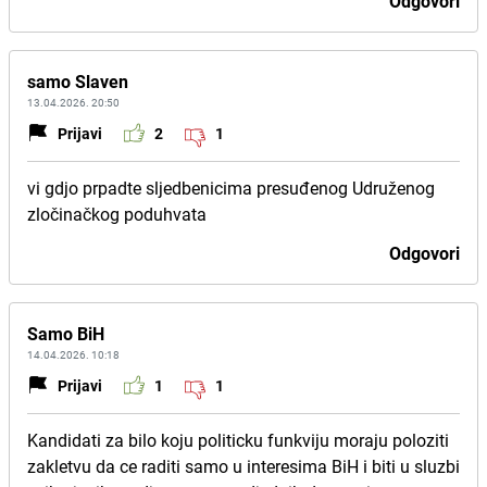
Odgovori
samo Slaven
13.04.2026. 20:50
Prijavi
2
1
vi gdjo prpadte sljedbenicima presuđenog Udruženog
zločinačkog poduhvata
Odgovori
Samo BiH
14.04.2026. 10:18
Prijavi
1
1
Kandidati za bilo koju politicku funkviju moraju poloziti
zakletvu da ce raditi samo u interesima BiH i biti u sluzbi