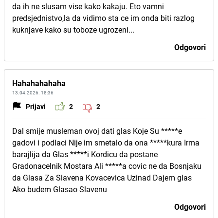
da ih ne slusam vise kako kakaju. Eto vamni
predsjednistvo,la da vidimo sta ce im onda biti razlog
kuknjave kako su toboze ugrozeni...
Odgovori
Hahahahahaha
13.04.2026. 18:36
Prijavi
2
2
Dal smije musleman ovoj dati glas Koje Su *****e
gadovi i podlaci Nije im smetalo da ona *****kura Irma
barajlija da Glas *****i Kordicu da postane
Gradonacelnik Mostara Ali *****a covic ne da Bosnjaku
da Glasa Za Slavena Kovacevica Uzinad Dajem glas
Ako budem Glasao Slavenu
Odgovori