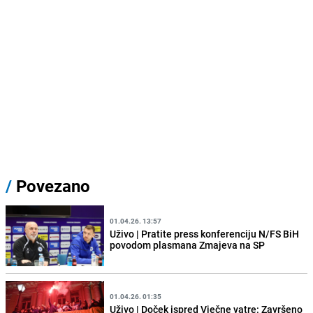
/
Povezano
01.04.26. 13:57
Uživo | Pratite press konferenciju N/FS BiH
povodom plasmana Zmajeva na SP
01.04.26. 01:35
Uživo | Doček ispred Vječne vatre: Završeno