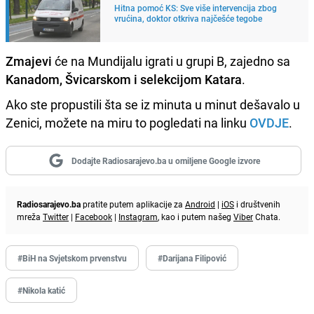
Hitna pomoć KS: Sve više intervencija zbog
vrućina, doktor otkriva najčešće tegobe
Zmajevi
će na Mundijalu igrati u grupi B, zajedno sa
Kanadom, Švicarskom i selekcijom Katara
.
Ako ste propustili šta se iz minuta u minut dešavalo u
Zenici, možete na miru to pogledati na linku
OVDJE
.
Dodajte Radiosarajevo.ba u omiljene Google izvore
Radiosarajevo.ba
pratite putem aplikacije za
Android
|
iOS
i društvenih
mreža
Twitter
|
Facebook
|
Instagram
, kao i putem našeg
Viber
Chata.
#BiH na Svjetskom prvenstvu
#Darijana Filipović
#Nikola katić