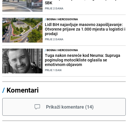
SBK
PRIJE 2 DANA
/
BOSNA I HERCEGOVINA
Lidl BiH najavljuje masovno zapošljavanje:
Otvorene prijave za 1.000 mjesta u logistici i
prodaji
PRIJE 2 DANA
/
BOSNA I HERCEGOVINA
Tuga nakon nesreće kod Neuma: Supruga
poginulog motocikliste oglasila se
emotivnom objavom
PRIJE 1 DAN
/
Komentari
Prikaži komentare
(
14
)