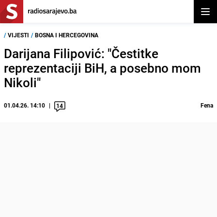
Otvor
/
VIJESTI
/
BOSNA I HERCEGOVINA
Darijana Filipović: "Čestitke
reprezentaciji BiH, a posebno mom
Nikoli"
01.04.26. 14:10
Fena
14