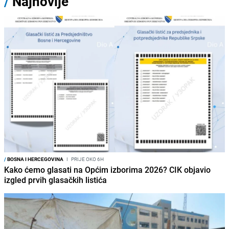
/
Najnovije
/
BOSNA I HERCEGOVINA
I
PRIJE OKO 6H
Kako ćemo glasati na Općim izborima 2026? CIK objavio
izgled prvih glasačkih listića