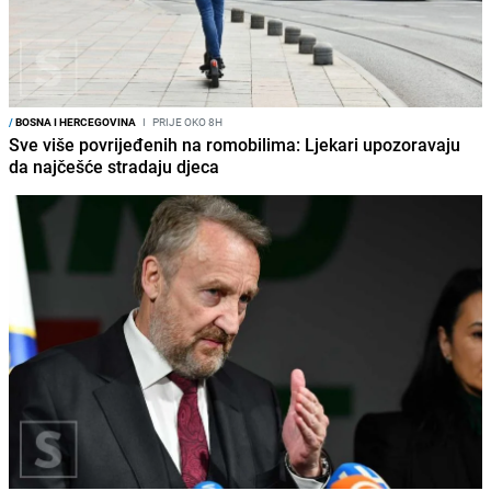
/
BOSNA I HERCEGOVINA
I
PRIJE OKO 8H
Sve više povrijeđenih na romobilima: Ljekari upozoravaju
da najčešće stradaju djeca