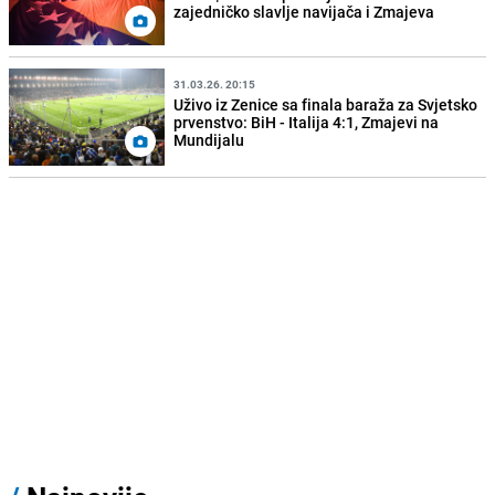
zajedničko slavlje navijača i Zmajeva
31.03.26. 20:15
Uživo iz Zenice sa finala baraža za Svjetsko
prvenstvo: BiH - Italija 4:1, Zmajevi na
Mundijalu