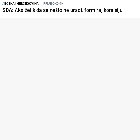
/
BOSNA I HERCEGOVINA
I
PRIJE OKO 9H
SDA: Ako želiš da se nešto ne uradi, formiraj komisiju