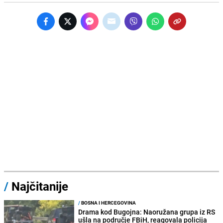
/
Najčitanije
/
BOSNA I HERCEGOVINA
Drama kod Bugojna: Naoružana grupa iz RS
ušla na područje FBiH, reagovala policija