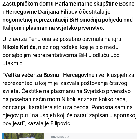
Zastupničkom domu Parlamentarne skupštine Bosne
i Hercegovine Darijana Filipović čestitala je
nogometnoj reprezentaciji BiH sinoćnju pobjedu nad
Italijom i plasman na svjetsko prvenstvo.
U izjavi za Fenu ona se posebno osvrnula na igru
Nikole Katića
, njezinog rođaka, koji je bio među
ponajboljim reprezentativcima BiH u odlučujućoj
utakmici.
"
Velika večer za Bosnu i Hercegovinu
i velik uspjeh za
reprezentaciju kojim je izazvala poštovanje čitavog
svijeta. Čestitke na plasmanu na Svjetsko prvenstvo
na poseban način mom Nikoli jer znam koliko rada,
odricanja i karaktera stoji iza ovoga. Ponosna sam na
njegov put i na uspjeh koji će ostati zapisan u sportskoj
povijesti", kazala je Filipović.
TRENDING