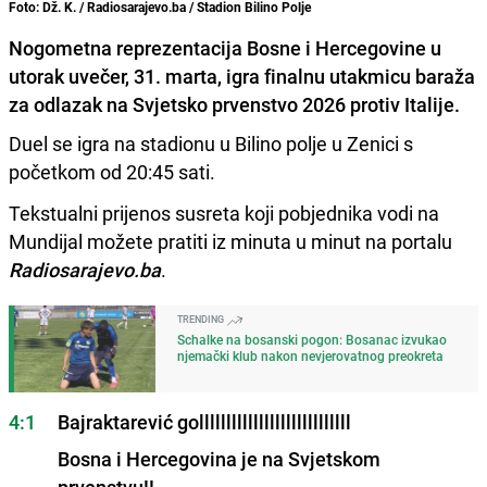
Foto: Dž. K. / Radiosarajevo.ba / Stadion Bilino Polje
Nogometna reprezentacija Bosne i Hercegovine u
utorak uvečer, 31. marta, igra finalnu utakmicu baraža
za odlazak na Svjetsko prvenstvo 2026 protiv Italije.
Duel se igra na stadionu u Bilino polje u Zenici s
početkom od 20:45 sati.
Tekstualni prijenos susreta koji pobjednika vodi na
Mundijal možete pratiti iz minuta u minut na portalu
Radiosarajevo.ba
.
TRENDING
Schalke na bosanski pogon: Bosanac izvukao
njemački klub nakon nevjerovatnog preokreta
4:1
Bajraktarević gollllllllllllllllllllllllllll
Bosna i Hercegovina je na Svjetskom