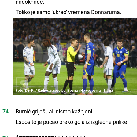
nadoknade.
Toliko je samo 'ukrao' vremena Donnaruma.
Foto: Dž. K. / Radiosarajevo.ba: Bosna i Hercegovina - Italija
74'
Burnić griješi, ali nismo kažnjeni.
Esposito je pucao preko gola iz izgledne prilike.