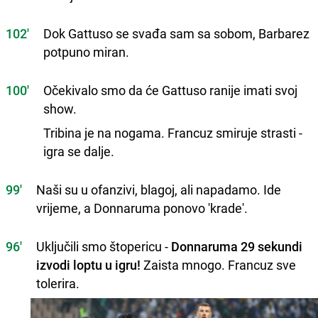
102'
Dok Gattuso se svađa sam sa sobom, Barbarez
potpuno miran.
100'
Očekivalo smo da će Gattuso ranije imati svoj
show.
Tribina je na nogama. Francuz smiruje strasti -
igra se dalje.
99'
Naši su u ofanzivi, blagoj, ali napadamo. Ide
vrijeme, a Donnaruma ponovo 'krade'.
96'
Uključili smo štopericu -
Donnaruma 29 sekundi
izvodi loptu u igru!
Zaista mnogo. Francuz sve
tolerira.