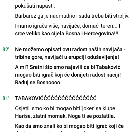
pokušati napasti.
Barbarez ga je nadmudrio i sada treba biti strpljiv.
Imamo igrača više, navijače, domaći teren...
I
srce veliko kao cijela Bosna i Hercegovina!!!
82'
Ne možemo opisati ovu radost naših navijača -
tribine gore, navijači u erupciji oduševljenja!
A mi? Sretni što smo najavili da bi Tabaković
mogao biti igrač koji će donijeti radost naciji!
Raduj se Bosnoooo.
81'
TABAKOVIĆĆĆĆĆĆĆĆĆĆĆĆĆĆĆĆ
Osjetili smo ko bi mogao biti 'joker' sa klupe.
Harise, zlatni momak. Noga ti se pozlatila.
Kao da smo znali ko bi mogao biti igrač koji će