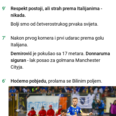
9'
Respekt postoji, ali strah prema Italijanima -
nikada.
Bolji smo od četverostrukog prvaka svijeta.
7'
Nakon prvog kornera i prvi udarac prema golu
Italijana.
Demirović
je pokušao sa 17 metara.
Donnaruma
siguran
- lak posao za golmana Manchester
Cityja.
6'
Hoćemo pobjedu
, prolama se Bilinim poljem.