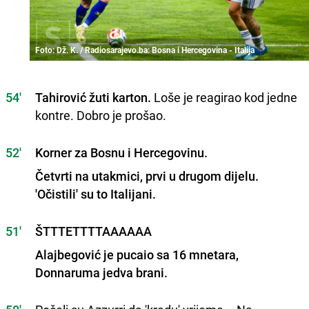
Foto: Dž. K. / Radiosarajevo.ba: Bosna i Hercegovina - Italija
54'
Tahirović žuti karton.
Loše je reagirao kod jedne
kontre. Dobro je prošao.
52'
Korner za Bosnu i Hercegovinu.
Četvrti na utakmici, prvi u drugom dijelu.
'Očistili' su to Italijani.
51'
ŠTTTETTTTAAAAAA
Alajbegović je pucaio sa 16 mnetara,
Donnaruma jedva brani.