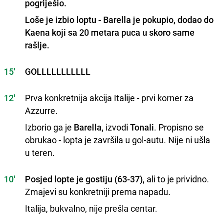
pogriješio.
Loše je izbio loptu - Barella je pokupio, dodao do
Kaena koji sa 20 metara puca u skoro same
rašlje.
15'
GOLLLLLLLLLLL
12'
Prva konkretnija akcija Italije - prvi korner za
Azzurre.
Izborio ga je
Barella
, izvodi
Tonali
. Propisno se
obrukao - lopta je završila u gol-autu. Nije ni ušla
u teren.
10'
Posjed lopte je gostiju (63-37)
, ali to je prividno.
Zmajevi su konkretniji prema napadu.
Italija, bukvalno, nije prešla centar.