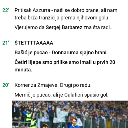
22'
Pritisak Azzurra - naši se dobro brane, ali nam
treba brža tranzicija prema njihovom golu.
Vjerujemo da
Sergej Barbarez
zna šta radi..
21'
ŠTETTTTAAAAA
Bašić je pucao - Donnaruma sjajno brani.
Četiri lijepe smo prilike smo imali u prvih 20
minuta.
20'
Korner za Zmajeve. Drugi po redu.
Memič je pucao, ali je Calafiori spasio gol.