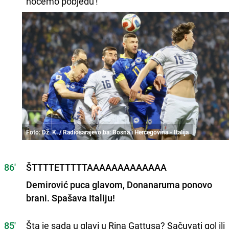
hoćemo pobjedu'!
Foto: Dž. K. / Radiosarajevo.ba: Bosna i Hercegovina - Italija
86'
ŠTTTTETTTTTAAAAAAAAAAAAA
Demirović puca glavom, Donanaruma ponovo
brani. Spašava Italiju!
85'
Šta je sada u glavi u Rina Gattusa? Sačuvati gol ili