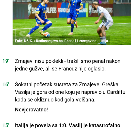
Foto: Dž. K. / Radiosarajevo.ba: Bosna i Hercegovina - Italija
19'
Zmajevi nisu poklekli - tražili smo penal nakon
jedne gužve, ali se Francuz nije oglasio.
16'
Šokatni početak susreta za Zmajeve. Greška
Vasilja je gora od one koju je napravio u Cardiffu
kada se okliznuo kod gola Velšana.
Nevjerovatno!
15'
Italija je povela sa 1:0. Vasilj je katastrofalno