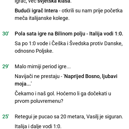
igrač, već
svjetska klasa
.
Budući igrač Intera
- otkrili su nam prije početka
meča italijanske kolege.
30'
Pola sata igre na Bilinom polju - Italija vodi 1:0.
Sa po 1:0 vode i Češka i Švedska protiv Danske,
odnosno Poljske.
29'
Malo mirniji period igre...
Navijači ne prestaju - '
Naprijed Bosno, ljubavi
moja...
'
Čekamo i naš gol. Hoćemo li ga dočekati u
prvom poluvremenu?
25'
Retegui je pucao sa 20 metara, Vasilj je siguran.
Italija i dalje vodi 1:0.