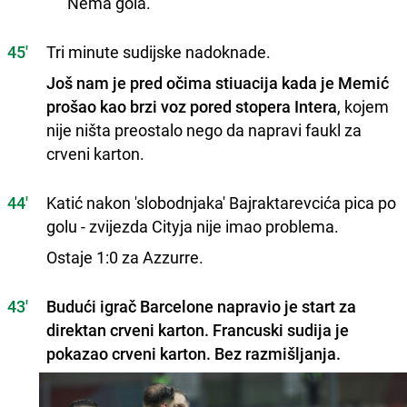
Nema gola.
45'
Tri minute sudijske nadoknade.
Još nam je pred očima stiuacija kada je Memić
prošao kao brzi voz pored stopera Intera
, kojem
nije ništa preostalo nego da napravi faukl za
crveni karton.
44'
Katić nakon 'slobodnjaka' Bajraktarevcića pica po
golu - zvijezda Cityja nije imao problema.
Ostaje 1:0 za Azzurre.
43'
Budući igrač Barcelone napravio je start za
direktan crveni karton. Francuski sudija je
pokazao crveni karton. Bez razmišljanja.