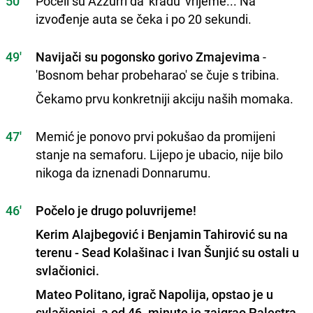
50'
Počeli su Azzurri da 'kradu' vrijeme... Na
izvođenje auta se čeka i po 20 sekundi.
49'
Navijači su pogonsko gorivo Zmajevima
-
'Bosnom behar probeharao' se čuje s tribina.
Čekamo prvu konkretniji akciju naših momaka.
47'
Memić je ponovo prvi pokušao da promijeni
stanje na semaforu. Lijepo je ubacio, nije bilo
nikoga da iznenadi Donnarumu.
46'
Počelo je drugo poluvrijeme!
Kerim Alajbegović i Benjamin Tahirović su na
terenu - Sead Kolašinac i Ivan Šunjić su ostali u
svlačionici.
Mateo Politano, igrač Napolija, opstao je u
svlačionici, a od 46. minute je zaigrao Palestra.