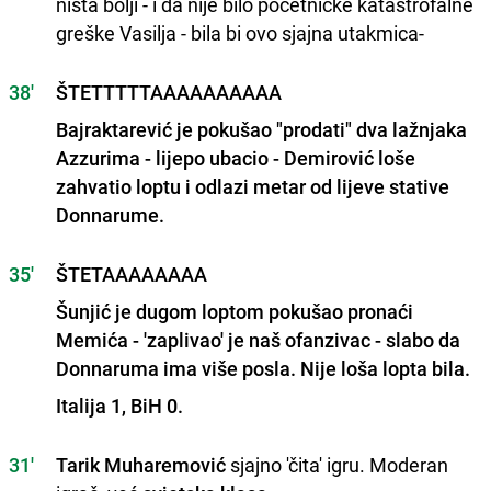
ništa bolji - i da nije bilo početničke katastrofalne
greške Vasilja - bila bi ovo sjajna utakmica-
38'
ŠTETTTTTAAAAAAAAAA
Bajraktarević je pokušao "prodati" dva lažnjaka
Azzurima - lijepo ubacio - Demirović loše
zahvatio loptu i odlazi metar od lijeve stative
Donnarume.
35'
ŠTETAAAAAAAA
Šunjić je dugom loptom pokušao pronaći
Memića - 'zaplivao' je naš ofanzivac - slabo da
Donnaruma ima više posla. Nije loša lopta bila.
Italija 1, BiH 0.
31'
Tarik Muharemović
sjajno 'čita' igru. Moderan