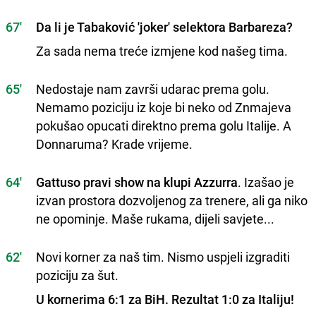
67'
Da li je Tabaković 'joker' selektora Barbareza?
Za sada nema treće izmjene kod našeg tima.
65'
Nedostaje nam završi udarac prema golu.
Nemamo poziciju iz koje bi neko od Znmajeva
pokušao opucati direktno prema golu Italije. A
Donnaruma? Krade vrijeme.
64'
Gattuso pravi show na klupi Azzurra
. Izašao je
izvan prostora dozvoljenog za trenere, ali ga niko
ne opominje. Maše rukama, dijeli savjete...
62'
Novi korner za naš tim. Nismo uspjeli izgraditi
poziciju za šut.
U kornerima 6:1 za BiH. Rezultat 1:0 za Italiju!