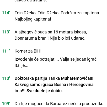
114'
Edin Džeko, Edin Džeko. Podrška za kapitena.
Najboljeg kapitena!
113'
Alajbegović puca sa 16 metara iskosa,
Donnaruma brani! Nije bio loš udarac.
111'
Korner za BiH!
Izvođenje će potrajati... Valja se jedan igrač
Italije...
110'
Doktorska partija Tarika Muharemovića!!!
Kakvog samo igrača Bosna i Hercegovina
ima!!! Sve duele je dobio.
109'
Da li je moguće da Barbarez neće u produžetku