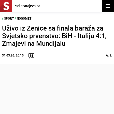
Otvor
/
SPORT
/
NOGOMET
Uživo iz Zenice sa finala baraža za
Svjetsko prvenstvo: BiH - Italija 4:1,
Zmajevi na Mundijalu
31.03.26. 20:15
A. S.
34