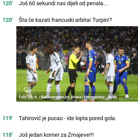
120'
Još 60 sekundi nas dijeli od penala...
120'
Šta će kazati francuski arbitar Turpin!?
Foto: Dž. K. / Radiosarajevo.ba: Bosna i Hercegovina - Italija
119'
Tahirović je pucao - ide lopta pored gola.
118'
Još jedan korner za Zmajeve!!!