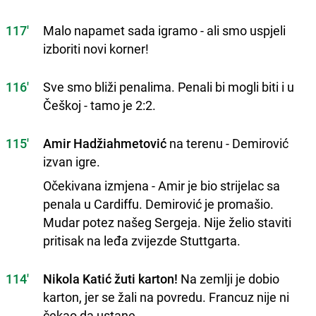
117'
Malo napamet sada igramo - ali smo uspjeli
izboriti novi korner!
116'
Sve smo bliži penalima. Penali bi mogli biti i u
Češkoj - tamo je 2:2.
115'
Amir Hadžiahmetović
na terenu - Demirović
izvan igre.
Očekivana izmjena - Amir je bio strijelac sa
penala u Cardiffu. Demirović je promašio.
Mudar potez našeg Sergeja. Nije želio staviti
pritisak na leđa zvijezde Stuttgarta.
114'
Nikola Katić žuti karton!
Na zemlji je dobio
karton, jer se žali na povredu. Francuz nije ni
čekao da ustane.