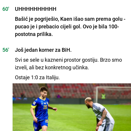
60'
UHHHHHHHHHH
Bašić je pogriješio, Kaen išao sam prema golu -
pucao je i prebacio cijeli gol. Ovo je bila 100-
postotna prilika.
56'
Još jedan korner za BiH.
Svi se sele u kazneni prostor gostiju. Brzo smo
izveli, ali bez konkretnog učinka.
Ostaje 1:0 za Italiju.