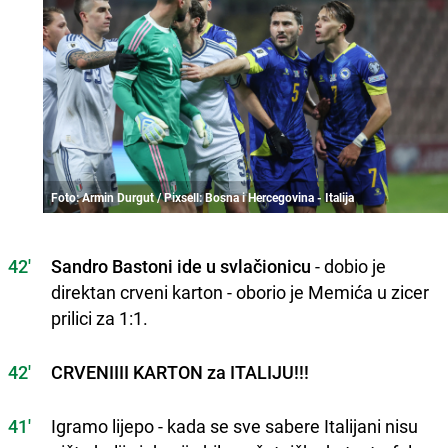
Foto: Armin Durgut / Pixsell: Bosna i Hercegovina - Italija
42'
Sandro Bastoni ide u svlačionicu
- dobio je
direktan crveni karton - oborio je Memića u zicer
prilici za 1:1.
42'
CRVENIIII KARTON za ITALIJU!!!
41'
Igramo lijepo - kada se sve sabere Italijani nisu