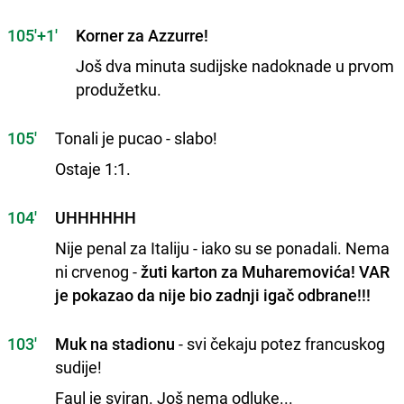
105'+1'
Korner za Azzurre!
Još dva minuta sudijske nadoknade u prvom
produžetku.
105'
Tonali je pucao - slabo!
Ostaje 1:1.
104'
UHHHHHH
Nije penal za Italiju - iako su se ponadali. Nema
ni crvenog -
žuti karton za Muharemovića! VAR
je pokazao da nije bio zadnji igač odbrane!!!
103'
Muk na stadionu
- svi čekaju potez francuskog
sudije!
Faul je sviran. Još nema odluke...