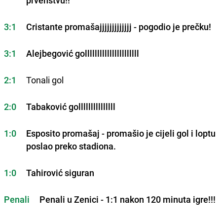
prvenstvu!!
3:1
Cristante promašajjjjjjjjjjjjj - pogodio je prečku!
3:1
Alejbegović gollllllllllllllllllllll
2:1
Tonali gol
2:0
Tabaković golllllllllllllll
1:0
Esposito promašaj - promašio je cijeli gol i loptu
poslao preko stadiona.
1:0
Tahirović siguran
Penali
Penali u Zenici - 1:1 nakon 120 minuta igre!!!