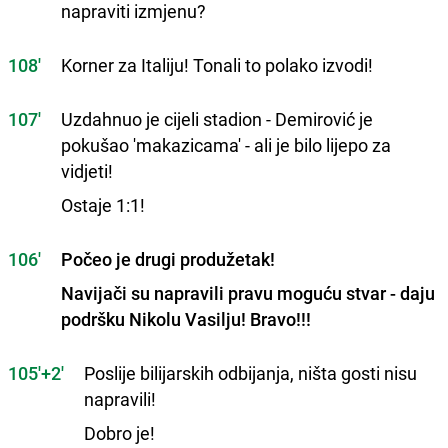
napraviti izmjenu?
108'
Korner za Italiju! Tonali to polako izvodi!
107'
Uzdahnuo je cijeli stadion - Demirović je
pokušao 'makazicama' - ali je bilo lijepo za
vidjeti!
Ostaje 1:1!
106'
Počeo je drugi produžetak!
Navijači su napravili pravu moguću stvar - daju
podršku Nikolu Vasilju! Bravo!!!
105'+2'
Poslije bilijarskih odbijanja, ništa gosti nisu
napravili!
Dobro je!