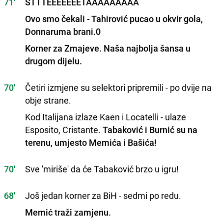
71'
ŠTTTEEEEEEETAAAAAAAAA
Ovo smo čekali - Tahirović pucao u okvir gola,
Donnaruma brani.0
Korner za Zmajeve. Naša najbolja šansa u
drugom dijelu.
70'
Četiri izmjene su selektori pripremili - po dvije na
obje strane.
Kod Italijana izlaze Kaen i Locatelli - ulaze
Esposito, Cristante.
Tabaković i Burnić su na
terenu, umjesto Memića i Bašića!
70'
Sve 'miriše' da će Tabaković brzo u igru!
68'
Još jedan korner za BiH - sedmi po redu.
Memić traži zamjenu.