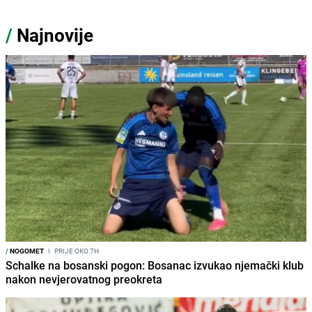
/
Najnovije
/
NOGOMET
I
PRIJE OKO 7H
Schalke na bosanski pogon: Bosanac izvukao njemački klub
nakon nevjerovatnog preokreta