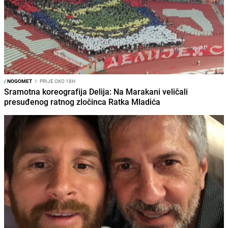
/
NOGOMET
I
PRIJE OKO 18H
Sramotna koreografija Delija: Na Marakani veličali
presuđenog ratnog zločinca Ratka Mladića