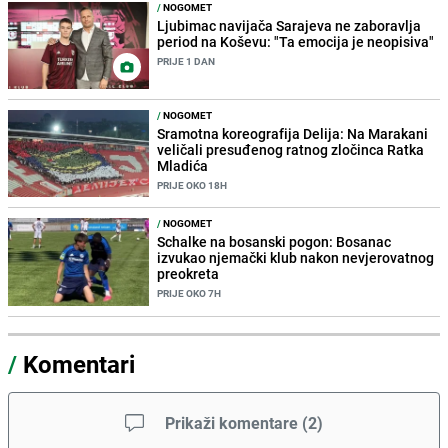
/
NOGOMET
Ljubimac navijača Sarajeva ne zaboravlja
period na Koševu: "Ta emocija je neopisiva"
PRIJE 1 DAN
/
NOGOMET
Sramotna koreografija Delija: Na Marakani
veličali presuđenog ratnog zločinca Ratka
Mladića
PRIJE OKO 18H
/
NOGOMET
Schalke na bosanski pogon: Bosanac
izvukao njemački klub nakon nevjerovatnog
preokreta
PRIJE OKO 7H
/
Komentari
Prikaži komentare
(
2
)