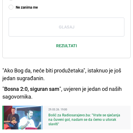
Ne zanima me
GLASAJ
REZULTATI
"Ako Bog da, neće biti produžetaka", istaknuo je još
jedan sugrađanin.
"
Bosna 2:0, siguran sam
", uvjeren je jedan od naših
sagovornika.
29.03.26. 19:00
Bolić za Radiosarajevo.ba: "Vrate se sjećanja
na čuveni gol, nadam se da ćemo u utorak
slaviti"