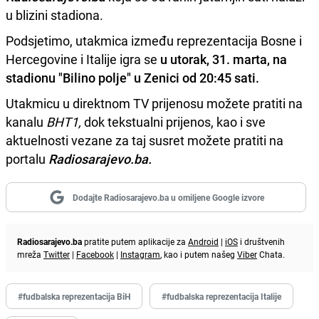
u blizini stadiona.
Podsjetimo, utakmica između reprezentacija Bosne i
Hercegovine i Italije igra se
u utorak, 31. marta, na
stadionu "Bilino polje" u Zenici od 20:45 sati.
Utakmicu u direktnom TV prijenosu možete pratiti na
kanalu
BHT1,
dok tekstualni prijenos, kao i sve
aktuelnosti vezane za taj susret možete pratiti na
portalu
Radiosarajevo.ba.
Dodajte Radiosarajevo.ba u omiljene Google izvore
Radiosarajevo.ba
pratite putem aplikacije za
Android
|
iOS
i društvenih
mreža
Twitter
|
Facebook
|
Instagram
, kao i putem našeg
Viber
Chata.
#fudbalska reprezentacija BiH
#fudbalska reprezentacija Italije