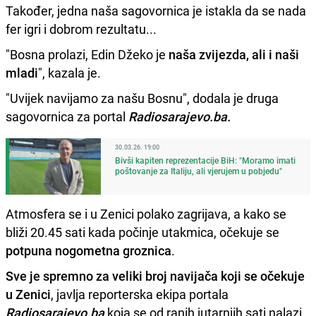
Također, jedna naša sagovornica je istakla da se nada
fer igri i dobrom rezultatu...
"Bosna prolazi, Edin Džeko je
naša zvijezda, ali i naši
mladi
", kazala je.
"Uvijek navijamo za našu Bosnu", dodala je druga
sagovornica za portal
Radiosarajevo.ba.
30.03.26. 19:00
Bivši kapiten reprezentacije BiH: "Moramo imati
poštovanje za Italiju, ali vjerujem u pobjedu"
Atmosfera se i u Zenici polako zagrijava, a kako se
bliži 20.45 sati kada počinje utakmica, očekuje se
potpuna nogometna groznica
.
Sve je spremno za veliki broj navijača koji se očekuje
u Zenici
, javlja reporterska ekipa portala
Radiosarajevo.ba
koja se od ranih jutarnjih sati nalazi