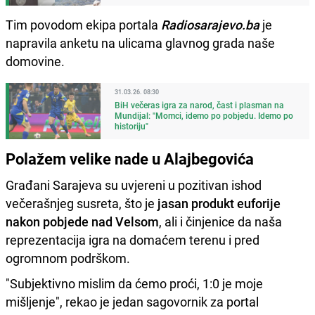
Tim povodom ekipa portala
Radiosarajevo.ba
je
napravila anketu na ulicama glavnog grada naše
domovine.
31.03.26. 08:30
BiH večeras igra za narod, čast i plasman na
Mundijal: "Momci, idemo po pobjedu. Idemo po
historiju"
Polažem velike nade u Alajbegovića
Građani Sarajeva su uvjereni u pozitivan ishod
večerašnjeg susreta, što je
jasan produkt euforije
nakon pobjede nad Velsom
, ali i činjenice da naša
reprezentacija igra na domaćem terenu i pred
ogromnom podrškom.
"Subjektivno mislim da ćemo proći, 1:0 je moje
mišljenje", rekao je jedan sagovornik za portal