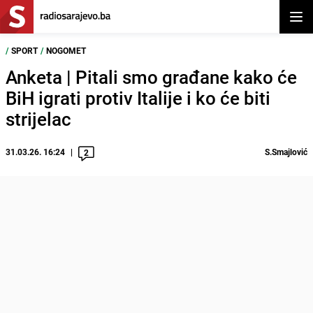
Otvor
/
SPORT
/
NOGOMET
Anketa | Pitali smo građane kako će
BiH igrati protiv Italije i ko će biti
strijelac
31.03.26. 16:24
S.Smajlović
2