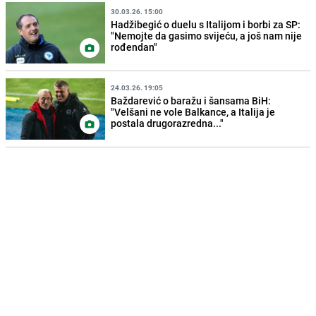
30.03.26. 15:00
Hadžibegić o duelu s Italijom i borbi za SP:
"Nemojte da gasimo svijeću, a još nam nije
rođendan"
24.03.26. 19:05
Baždarević o baražu i šansama BiH:
"Velšani ne vole Balkance, a Italija je
postala drugorazredna..."