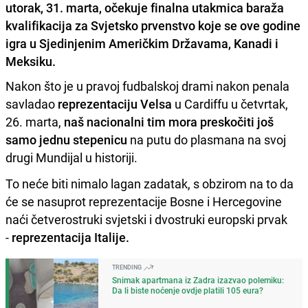
utorak, 31. marta, očekuje finalna utakmica baraža
kvalifikacija za Svjetsko prvenstvo koje se ove godine
igra u Sjedinjenim Američkim Državama, Kanadi i
Meksiku.
Nakon što je u pravoj fudbalskoj drami nakon penala
savladao
reprezentaciju Velsa
u Cardiffu u četvrtak,
26. marta,
naš nacionalni tim mora preskočiti još
samo jednu stepenicu
na putu do plasmana na svoj
drugi Mundijal u historiji.
To neće biti nimalo lagan zadatak, s obzirom na to da
će se nasuprot reprezentacije Bosne i Hercegovine
naći četverostruki svjetski i dvostruki europski prvak
-
reprezentacija Italije.
TRENDING
Snimak apartmana iz Zadra izazvao polemiku:
Da li biste noćenje ovdje platili 105 eura?