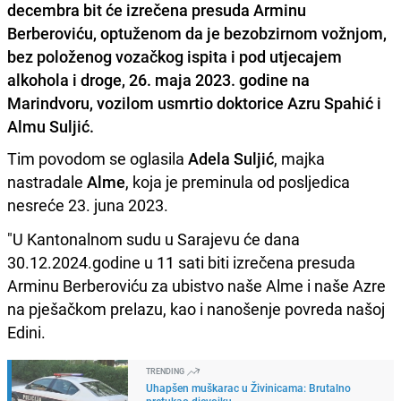
decembra bit će izrečena presuda Arminu
Berberoviću, optuženom da je bezobzirnom vožnjom,
bez položenog vozačkog ispita i pod utjecajem
alkohola i droge, 26. maja 2023. godine na
Marindvoru, vozilom usmrtio doktorice Azru Spahić i
Almu Suljić.
Tim povodom se oglasila
Adela Suljić
, majka
nastradale
Alme
, koja je preminula od posljedica
nesreće 23. juna 2023.
"U Kantonalnom sudu u Sarajevu će dana
30.12.2024.godine u 11 sati biti izrečena presuda
Arminu Berberoviću za ubistvo naše Alme i naše Azre
na pješačkom prelazu, kao i nanošenje povreda našoj
Edini.
TRENDING
Uhapšen muškarac u Živinicama: Brutalno
pretukao djevojku