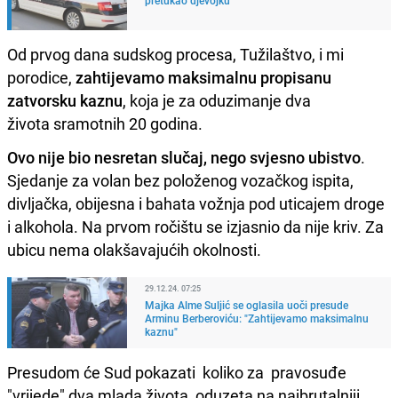
Od prvog dana sudskog procesa, Tužilaštvo, i mi
porodice,
zahtijevamo maksimalnu propisanu
zatvorsku kaznu
, koja je za oduzimanje dva
života sramotnih 20 godina.
Ovo nije bio nesretan slučaj, nego svjesno ubistvo
.
Sjedanje za volan bez položenog vozačkog ispita,
divljačka, obijesna i bahata vožnja pod uticajem droge
i alkohola. Na prvom ročištu se izjasnio da nije kriv. Za
ubicu nema olakšavajućih okolnosti.
29.12.24. 07:25
Majka Alme Suljić se oglasila uoči presude
Arminu Berberoviću: "Zahtijevamo maksimalnu
kaznu"
Presudom će Sud pokazati koliko za pravosuđe
"vrijede" dva mlada života, oduzeta na najbrutalniji