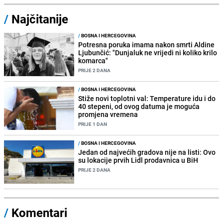
/
Najčitanije
/
BOSNA I HERCEGOVINA
Potresna poruka imama nakon smrti Aldine
Ljubunčić: "Dunjaluk ne vrijedi ni koliko krilo
komarca"
PRIJE 2 DANA
/
BOSNA I HERCEGOVINA
Stiže novi toplotni val: Temperature idu i do
40 stepeni, od ovog datuma je moguća
promjena vremena
PRIJE 1 DAN
/
BOSNA I HERCEGOVINA
Jedan od najvećih gradova nije na listi: Ovo
su lokacije prvih Lidl prodavnica u BiH
PRIJE 2 DANA
/
Komentari