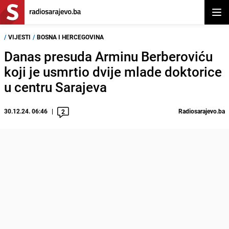
Otvor
/
VIJESTI
/
BOSNA I HERCEGOVINA
Danas presuda Arminu Berberoviću
koji je usmrtio dvije mlade doktorice
u centru Sarajeva
30.12.24. 06:46
Radiosarajevo.ba
2