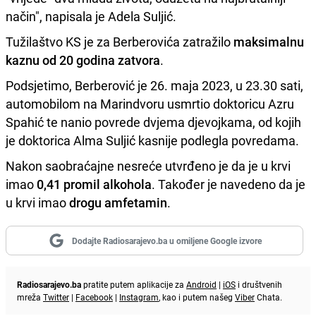
način", napisala je Adela Suljić.
Tužilaštvo KS je za Berberovića zatražilo
maksimalnu
kaznu od 20 godina zatvora
.
Podsjetimo, Berberović je 26. maja 2023, u 23.30 sati,
automobilom na Marindvoru usmrtio doktoricu Azru
Spahić te nanio povrede dvjema djevojkama, od kojih
je doktorica Alma Suljić kasnije podlegla povredama.
Nakon saobraćajne nesreće utvrđeno je da je u krvi
imao
0,41 promil alkohola
. Također je navedeno da je
u krvi imao
drogu amfetamin
.
Dodajte Radiosarajevo.ba u omiljene Google izvore
Radiosarajevo.ba
pratite putem aplikacije za
Android
|
iOS
i društvenih
mreža
Twitter
|
Facebook
|
Instagram
, kao i putem našeg
Viber
Chata.