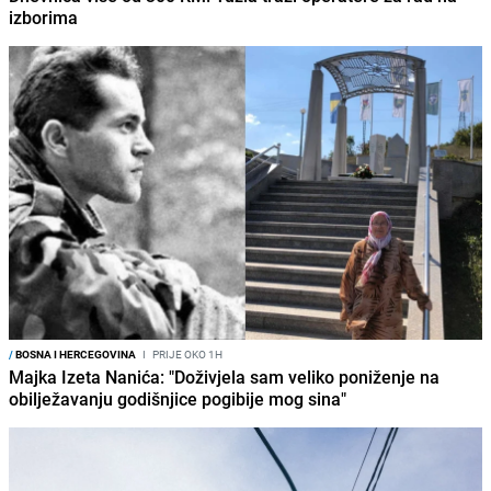
izborima
/
BOSNA I HERCEGOVINA
I
PRIJE OKO 1H
Majka Izeta Nanića: "Doživjela sam veliko poniženje na
obilježavanju godišnjice pogibije mog sina"