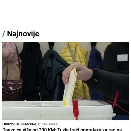
/
Najnovije
/
BOSNA I HERCEGOVINA
I
PRIJE OKO 1H
Dnevnica više od 300 KM: Tuzla traži operatere za rad na