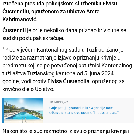
izrečena presuda policijskom službeniku Elvisu
Ćustendilu, optuženom za ubistvo Amre
Kahrimanović.
Ćustendil
je prije nekoliko dana priznao krivicu te se
sudski postupak skraćuje.
"Pred vijećem Kantonalnog suda u Tuzli održano je
ročište za razmatranje izjave o priznanju krivnje u
predmetu koji se po potvrđenoj optužnici Kantonalnog
tužilaštva Tuzlanskog kantona od 5. juna 2024.
godine, vodi protiv
Elvisa Ćustendila
, optuženog za
krivično djelo Ubistvo.
TRENDING
Gdje ljetuju građani BiH? Agencije nam
otkrivaju šta je ove godine "hit destinacija"
Nakon što je sud razmotrio izjavu o priznanju krivnje i