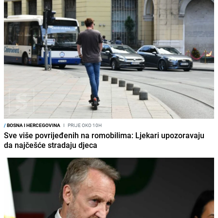
/
BOSNA I HERCEGOVINA
I
PRIJE OKO 10H
Sve više povrijeđenih na romobilima: Ljekari upozoravaju
da najčešće stradaju djeca