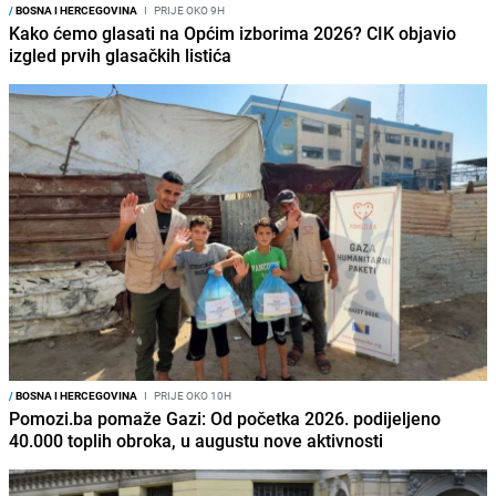
/
BOSNA I HERCEGOVINA
I
PRIJE OKO 9H
Kako ćemo glasati na Općim izborima 2026? CIK objavio
izgled prvih glasačkih listića
/
BOSNA I HERCEGOVINA
I
PRIJE OKO 10H
Pomozi.ba pomaže Gazi: Od početka 2026. podijeljeno
40.000 toplih obroka, u augustu nove aktivnosti