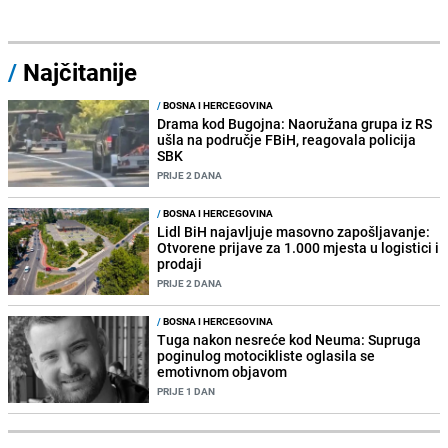
/
Najčitanije
/
BOSNA I HERCEGOVINA
Drama kod Bugojna: Naoružana grupa iz RS
ušla na područje FBiH, reagovala policija
SBK
PRIJE 2 DANA
/
BOSNA I HERCEGOVINA
Lidl BiH najavljuje masovno zapošljavanje:
Otvorene prijave za 1.000 mjesta u logistici i
prodaji
PRIJE 2 DANA
/
BOSNA I HERCEGOVINA
Tuga nakon nesreće kod Neuma: Supruga
poginulog motocikliste oglasila se
emotivnom objavom
PRIJE 1 DAN