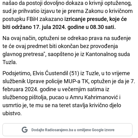
našao da postoji dovoljno dokaza o krivnji optuženog,
sud je prihvatio izjavu te je prema Zakonu o krivičnom
postupku FBiH zakazano
izricanje presude, koje će
biti održano 17. jula 2024. godine u 08.30 sati.
Na ovaj način, optuženi se odrekao prava na suđenje
te će ovaj predmet biti okončan bez provođenja
glavnog pretresa", saopšteno je iz Kantonalnog suda
Tuzla.
Podsjetimo, Elvis Ćustendil (51) iz Tuzle, u to vrijeme
službenik Uprave policije MUP-a TK, optužen je da je 7.
februara 2024. godine u večernjim satima iz
službenog pištolja, pucao u Amru Kahrimanović i
usmrtio je, te mu se na teret stavlja krivično djelo
ubistvo.
Dodajte Radiosarajevo.ba u omiljene Google izvore