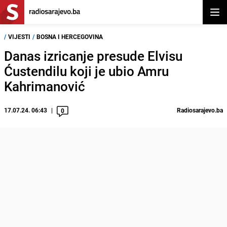
Otvor
/
VIJESTI
/
BOSNA I HERCEGOVINA
Danas izricanje presude Elvisu
Ćustendilu koji je ubio Amru
Kahrimanović
17.07.24. 06:43
Radiosarajevo.ba
0