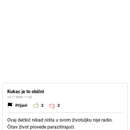
Kukac je to obični
14.11.2025. 11:22
Prijavi
2
2
Ovaj dečkić nikad ništa u svom životuljku nije radio.
Čitav život provede parazitirajući.