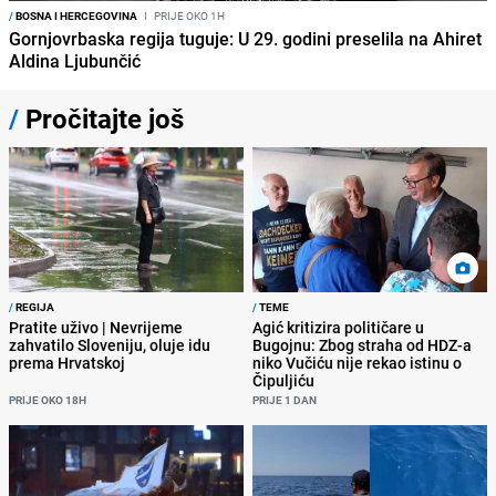
/
BOSNA I HERCEGOVINA
I
PRIJE OKO 1H
Gornjovrbaska regija tuguje: U 29. godini preselila na Ahiret
Aldina Ljubunčić
/
Pročitajte još
/
REGIJA
/
TEME
Pratite uživo | Nevrijeme
Agić kritizira političare u
zahvatilo Sloveniju, oluje idu
Bugojnu: Zbog straha od HDZ-a
prema Hrvatskoj
niko Vučiću nije rekao istinu o
Čipuljiću
PRIJE OKO 18H
PRIJE 1 DAN