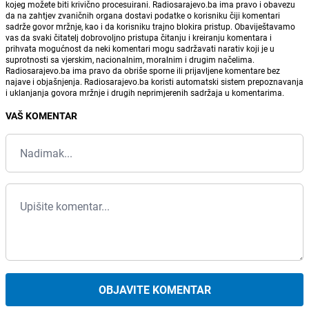
kojeg možete biti krivično procesuirani. Radiosarajevo.ba ima pravo i obavezu
da na zahtjev zvaničnih organa dostavi podatke o korisniku čiji komentari
sadrže govor mržnje, kao i da korisniku trajno blokira pristup. Obaviještavamo
vas da svaki čitatelj dobrovoljno pristupa čitanju i kreiranju komentara i
prihvata mogućnost da neki komentari mogu sadržavati narativ koji je u
suprotnosti sa vjerskim, nacionalnim, moralnim i drugim načelima.
Radiosarajevo.ba ima pravo da obriše sporne ili prijavljene komentare bez
najave i objašnjenja. Radiosarajevo.ba koristi automatski sistem prepoznavanja
i uklanjanja govora mržnje i drugih neprimjerenih sadržaja u komentarima.
VAŠ KOMENTAR
OBJAVITE KOMENTAR