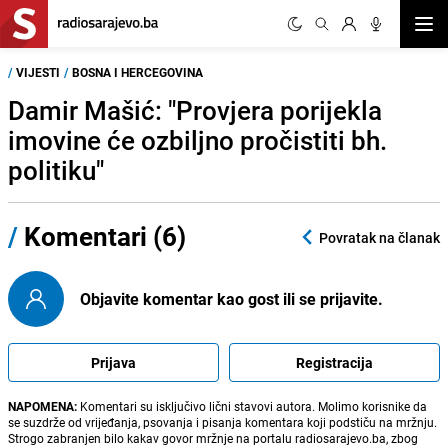
Otvor
/
VIJESTI
/
BOSNA I HERCEGOVINA
Damir Mašić: "Provjera porijekla
imovine će ozbiljno pročistiti bh.
politiku"
/
Komentari (6)
Povratak na članak
Objavite komentar kao gost ili se prijavite.
Prijava
Registracija
NAPOMENA:
Komentari su isključivo lični stavovi autora. Molimo korisnike da
se suzdrže od vrijeđanja, psovanja i pisanja komentara koji podstiču na mržnju.
Strogo zabranjen bilo kakav govor mržnje na portalu radiosarajevo.ba, zbog