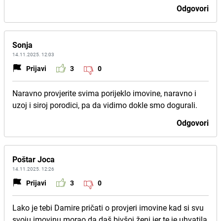
Odgovori
Sonja
14.11.2025. 12:03
Prijavi
3
0
Naravno provjerite svima porijeklo imovine, naravno i
uzoj i siroj porodici, pa da vidimo dokle smo dogurali.
Odgovori
Poštar Joca
14.11.2025. 12:26
Prijavi
3
0
Lako je tebi Damire pričati o provjeri imovine kad si svu
svoju imovinu morao da daš bivšoj ženi jer te je uhvatila