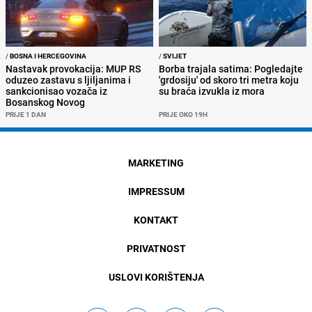
/
BOSNA I HERCEGOVINA
/
SVIJET
Nastavak provokacija: MUP RS
Borba trajala satima: Pogledajte
oduzeo zastavu s ljiljanima i
'grdosiju' od skoro tri metra koju
sankcionisao vozača iz
su braća izvukla iz mora
Bosanskog Novog
PRIJE 1 DAN
PRIJE OKO 19H
MARKETING
IMPRESSUM
KONTAKT
PRIVATNOST
USLOVI KORIŠTENJA