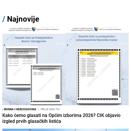
/
Najnovije
/
BOSNA I HERCEGOVINA
I
PRIJE OKO 7H
Kako ćemo glasati na Općim izborima 2026? CIK objavio
izgled prvih glasačkih listića