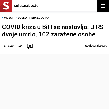
Otvor
/
VIJESTI
/
BOSNA I HERCEGOVINA
COVID kriza u BiH se nastavlja: U RS
dvoje umrlo, 102 zaražene osobe
12.10.20. 11:24
Radiosarajevo.ba
0