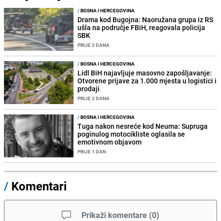
/
BOSNA I HERCEGOVINA
Drama kod Bugojna: Naoružana grupa iz RS
ušla na područje FBiH, reagovala policija
SBK
PRIJE 2 DANA
/
BOSNA I HERCEGOVINA
Lidl BiH najavljuje masovno zapošljavanje:
Otvorene prijave za 1.000 mjesta u logistici i
prodaji
PRIJE 2 DANA
/
BOSNA I HERCEGOVINA
Tuga nakon nesreće kod Neuma: Supruga
poginulog motocikliste oglasila se
emotivnom objavom
PRIJE 1 DAN
/
Komentari
Prikaži komentare
(
0
)