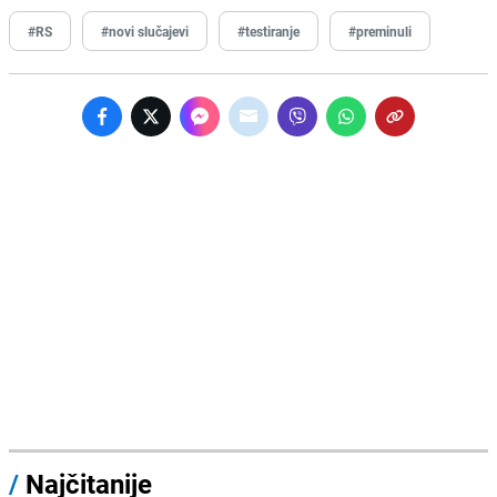
#RS
#novi slučajevi
#testiranje
#preminuli
/
Najčitanije