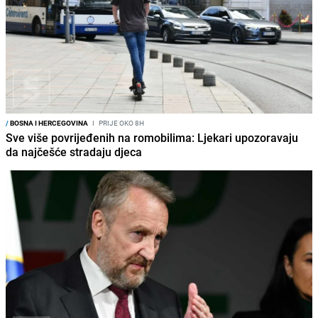
/
BOSNA I HERCEGOVINA
I
PRIJE OKO 8H
Sve više povrijeđenih na romobilima: Ljekari upozoravaju
da najčešće stradaju djeca