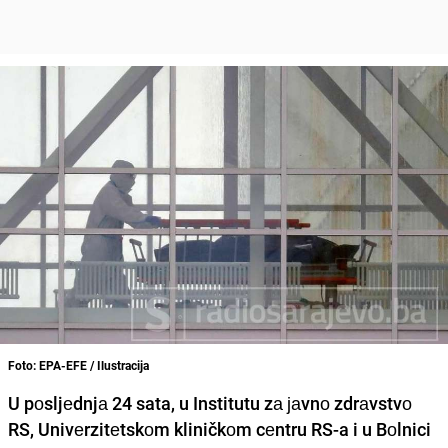
Foto: EPA-EFE / Ilustracija
U pоsljеdnjа 24 sata, u Institutu zа јаvnо zdrаvstvо
RS, Univеrzitеtskоm kliničkоm cеntru RS-a i u Bоlnici