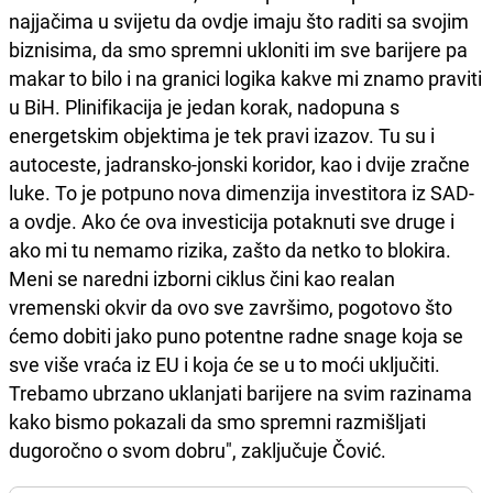
najjačima u svijetu da ovdje imaju što raditi sa svojim
biznisima, da smo spremni ukloniti im sve barijere pa
makar to bilo i na granici logika kakve mi znamo praviti
u BiH. Plinifikacija je jedan korak, nadopuna s
energetskim objektima je tek pravi izazov. Tu su i
autoceste, jadransko-jonski koridor, kao i dvije zračne
luke. To je potpuno nova dimenzija investitora iz SAD-
a ovdje. Ako će ova investicija potaknuti sve druge i
ako mi tu nemamo rizika, zašto da netko to blokira.
Meni se naredni izborni ciklus čini kao realan
vremenski okvir da ovo sve završimo, pogotovo što
ćemo dobiti jako puno potentne radne snage koja se
sve više vraća iz EU i koja će se u to moći uključiti.
Trebamo ubrzano uklanjati barijere na svim razinama
kako bismo pokazali da smo spremni razmišljati
dugoročno o svom dobru", zaključuje Čović.