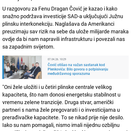
U razgovoru za Fenu Dragan Čović je kazao i kako
snažno podržava investicije SAD-a uključujući Južnu
plinsku interkonekciju. Naglašava da Amerikanci
preuzimaju sav rizik na sebe da ulože milijarde maraka
ovdje da bi nam napravili infrastrukturu i povezali nas
sa zapadnim svijetom.
07.04.26. 10:29
Čović otišao na važan sastanak kod
Plenkovića: Bilo govora o potpisivanju
međudržavnog sporazuma
"Oni žele uložiti i u četiri plinske centrale velikog
kapaciteta, što nam donosi energetsku stabilnost u
vremenu zelene tranzicije. Druga stvar, američki
partneri s nama žele pregovarati i o investicijama u
prerađivačke kapacitete. To se nikad prije nije desilo.
Iako su nam pomagali, nismo imali nijednu ozbiljnu