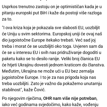
Usprkos trenutno zastoju on je optimističan kada je u
pitanju europski put BiH i kaže da postoji više razloga
za to.
"I ova kriza koja je pokazala sve slabosti EU, uozbiljit
će Uniju u svim sektorima. Europskoj uniji će ovaj naš
dio jugoistočne Europe itekako trebati. Već sad joj
treba i morat će se uozbiljiti oko toga. Uvjeren sam da
će se u interesu EU i svih nas pridruživanje dogoditi u
paketu kako se to desilo ranije. Veliki broj članica EU
će htjeti Ukrajinu dovesti jednom kraticom do članstva.
Međutim, Ukrajina ne može ući u EU bez zemalja
jugoistočne Europe. I to je za nas prigoda koja nas
treba uozbiljiti. Zato je važno da pokažemo unutarnju
stabilnost", kaže Čović.
Po njegovim riječima,
OHR nam više nije potreban
,
iako već godinama svjedočimo, kako kaže, vođenju