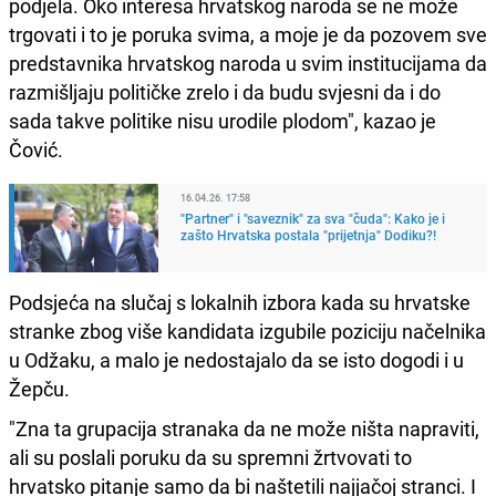
podjela. Oko interesa hrvatskog naroda se ne može
trgovati i to je poruka svima, a moje je da pozovem sve
predstavnika hrvatskog naroda u svim institucijama da
razmišljaju političke zrelo i da budu svjesni da i do
sada takve politike nisu urodile plodom", kazao je
Čović.
16.04.26. 17:58
"Partner" i "saveznik" za sva "čuda": Kako je i
zašto Hrvatska postala "prijetnja" Dodiku?!
Podsjeća na slučaj s lokalnih izbora kada su hrvatske
stranke zbog više kandidata izgubile poziciju načelnika
u Odžaku, a malo je nedostajalo da se isto dogodi i u
Žepču.
"Zna ta grupacija stranaka da ne može ništa napraviti,
ali su poslali poruku da su spremni žrtvovati to
hrvatsko pitanje samo da bi naštetili najjačoj stranci. I