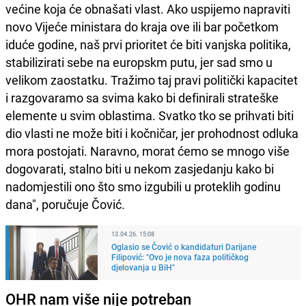
većine koja će obnašati vlast. Ako uspijemo napraviti
novo Vijeće ministara do kraja ove ili bar početkom
iduće godine, naš prvi prioritet će biti vanjska politika,
stabilizirati sebe na europskm putu, jer sad smo u
velikom zaostatku. Tražimo taj pravi politički kapacitet
i razgovaramo sa svima kako bi definirali strateške
elemente u svim oblastima. Svatko tko se prihvati biti
dio vlasti ne može biti i kočničar, jer prohodnost odluka
mora postojati. Naravno, morat ćemo se mnogo više
dogovarati, stalno biti u nekom zasjedanju kako bi
nadomjestili ono što smo izgubili u proteklih godinu
dana", poručuje Čović.
13.04.26. 15:08
Oglasio se Čović o kandidaturi Darijane
Filipović: "Ovo je nova faza političkog
djelovanja u BiH"
OHR nam više nije potreban