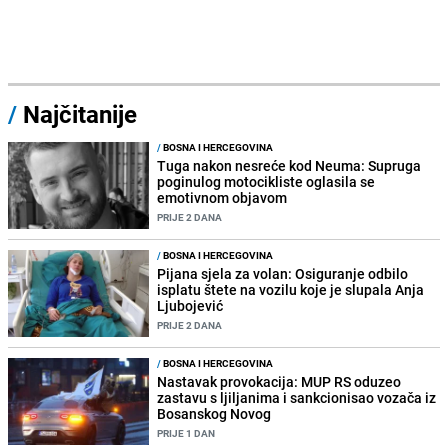
/
Najčitanije
/
BOSNA I HERCEGOVINA
Tuga nakon nesreće kod Neuma: Supruga
poginulog motocikliste oglasila se
emotivnom objavom
PRIJE 2 DANA
/
BOSNA I HERCEGOVINA
Pijana sjela za volan: Osiguranje odbilo
isplatu štete na vozilu koje je slupala Anja
Ljubojević
PRIJE 2 DANA
/
BOSNA I HERCEGOVINA
Nastavak provokacija: MUP RS oduzeo
zastavu s ljiljanima i sankcionisao vozača iz
Bosanskog Novog
PRIJE 1 DAN