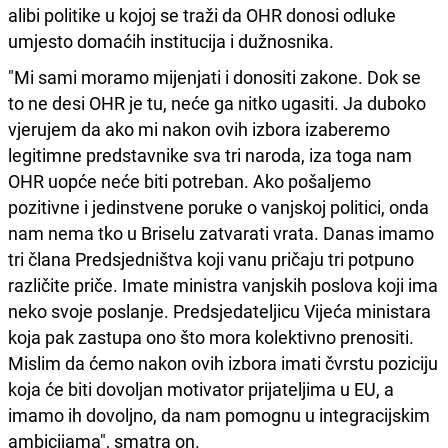
alibi politike u kojoj se traži da OHR donosi odluke
umjesto domaćih institucija i dužnosnika.
"Mi sami moramo mijenjati i donositi zakone. Dok se
to ne desi OHR je tu, neće ga nitko ugasiti. Ja duboko
vjerujem da ako mi nakon ovih izbora izaberemo
legitimne predstavnike sva tri naroda, iza toga nam
OHR uopće neće biti potreban. Ako pošaljemo
pozitivne i jedinstvene poruke o vanjskoj politici, onda
nam nema tko u Briselu zatvarati vrata. Danas imamo
tri člana Predsjedništva koji vanu pričaju tri potpuno
različite priče. Imate ministra vanjskih poslova koji ima
neko svoje poslanje. Predsjedateljicu Vijeća ministara
koja pak zastupa ono što mora kolektivno prenositi.
Mislim da ćemo nakon ovih izbora imati čvrstu poziciju
koja će biti dovoljan motivator prijateljima u EU, a
imamo ih dovoljno, da nam pomognu u integracijskim
ambicijama", smatra on.