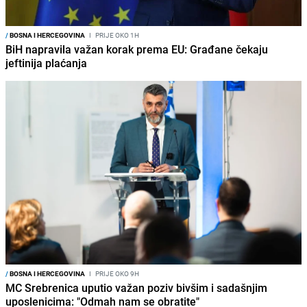
/
BOSNA I HERCEGOVINA
I
PRIJE OKO 1H
BiH napravila važan korak prema EU: Građane čekaju
jeftinija plaćanja
/
BOSNA I HERCEGOVINA
I
PRIJE OKO 9H
MC Srebrenica uputio važan poziv bivšim i sadašnjim
uposlenicima: "Odmah nam se obratite"