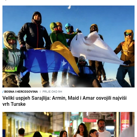
/
BOSNA I HERCEGOVINA
I
PRIJE OKO 9H
Veliki uspjeh Sarajlija: Armin, Maid i Amar osvojili najviši
vrh Turske