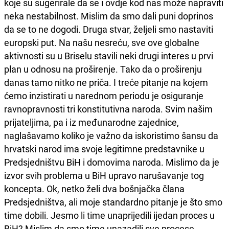
koje su sugerirale da se i ovdje kod nas može napraviti
neka nestabilnost. Mislim da smo dali puni doprinos
da se to ne dogodi. Druga stvar, željeli smo nastaviti
europski put. Na našu nesreću, sve ove globalne
aktivnosti su u Briselu stavili neki drugi interes u prvi
plan u odnosu na proširenje. Tako da o proširenju
danas tamo nitko ne priča. I treće pitanje na kojem
ćemo inzistirati u narednom periodu je osiguranje
ravnopravnosti tri konstitutivna naroda. Svim našim
prijateljima, pa i iz međunarodne zajednice,
naglašavamo koliko je važno da iskoristimo šansu da
hrvatski narod ima svoje legitimne predstavnike u
Predsjedništvu BiH i domovima naroda. Mislimo da je
izvor svih problema u BiH upravo narušavanje tog
koncepta. Ok, netko želi dva bošnjačka člana
Predsjedništva, ali moje standardno pitanje je što smo
time dobili. Jesmo li time unaprijedili ijedan proces u
BiH? Mislim da smo time unazadili sve procese,