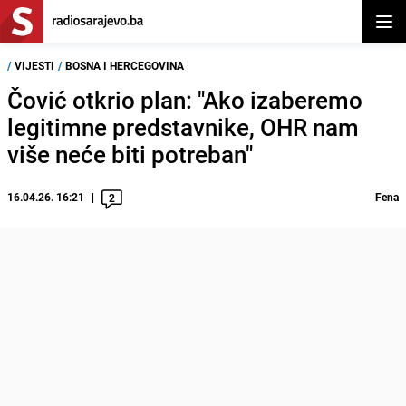
Otvor
/
VIJESTI
/
BOSNA I HERCEGOVINA
Čović otkrio plan: "Ako izaberemo
legitimne predstavnike, OHR nam
više neće biti potreban"
16.04.26. 16:21
Fena
2