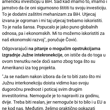
američku investiciju u BiH. Sad kad imamo to, imamo i
jamstvo da će oni sigurnosno štititi tu svoju investiciju.
To je dodatni zaštitni mehanizam za BiH. Utjecaj
izvana je ogroman i mi taj utjecaj trebamo iskoristiti.
To je naša šansa. Popucalo je jako puno globalnih
odnosa, pa i ekonomskih. Mi to možemo iskoristiti za
naš ekonomski razvoj", poručuje Čović.
Odgovarajući
na pitanje o mogućim opstrukcijama
izgradnje Južne intekronekcije
, on ističe da do toga u
ovom trenutku neće doći samo zbog toga što su
Amerikanci iza tog projekta.
"Ja se nadam nakon izbora da će to biti zato što mi
Južnu interkonekciju doista vidimo kao svoju
dugoročnu prednost i poticaj svim drugim
investitorima. Nemoguće je to napraviti za godinu,
dvije. Treba biti realan, jer nemoguće bi to bilo i u EU a
ne kod nas. Međutim, želimo praktično pokazati