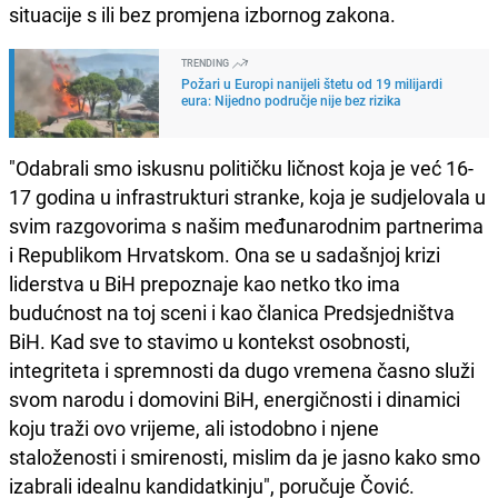
situacije s ili bez promjena izbornog zakona.
TRENDING
Požari u Europi nanijeli štetu od 19 milijardi
eura: Nijedno područje nije bez rizika
"Odabrali smo iskusnu političku ličnost koja je već 16-
17 godina u infrastrukturi stranke, koja je sudjelovala u
svim razgovorima s našim međunarodnim partnerima
i Republikom Hrvatskom. Ona se u sadašnjoj krizi
liderstva u BiH prepoznaje kao netko tko ima
budućnost na toj sceni i kao članica Predsjedništva
BiH. Kad sve to stavimo u kontekst osobnosti,
integriteta i spremnosti da dugo vremena časno služi
svom narodu i domovini BiH, energičnosti i dinamici
koju traži ovo vrijeme, ali istodobno i njene
staloženosti i smirenosti, mislim da je jasno kako smo
izabrali idealnu kandidatkinju", poručuje Čović.