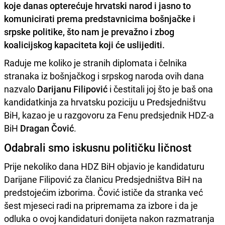
koje danas opterećuje hrvatski narod i jasno to
komunicirati prema predstavnicima bošnjačke i
srpske politike, što nam je prevažno i zbog
koalicijskog kapaciteta koji će uslijediti.
Raduje me koliko je stranih diplomata i čelnika
stranaka iz bošnjačkog i srpskog naroda ovih dana
nazvalo
Darijanu Filipović
i čestitali joj što je baš ona
kandidatkinja za hrvatsku poziciju u Predsjedništvu
BiH, kazao je u razgovoru za Fenu predsjednik HDZ-a
BiH
Dragan Čović
.
Odabrali smo iskusnu političku ličnost
Prije nekoliko dana HDZ BiH objavio je kandidaturu
Darijane Filipović za članicu Predsjedništva BiH na
predstojećim izborima. Čović ističe da stranka već
šest mjeseci radi na pripremama za izbore i da je
odluka o ovoj kandidaturi donijeta nakon razmatranja