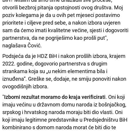
otvorili bezbroj pitanja opstojnosti ovog društva. Moj
poziv kolegama je da u ovih pet mjeseci postavimo
prioritete i ciljeve pred sebe, a nakon izbora uvjeren
sam da ćemo imati kvalitetne većine, sjesti i dogovoriti
partnerstva, da ne pogriješimo kao prošli put",
naglašava Čović.
Podsjeća da je HDZ BiH i nakon prošlih izbora, krajem
2022. godine, dogovorio partnerstva s drugim
strankama koja su „u nekim elementima bila i
iznuđena“. Greške se, dodaje, ne smiju ponoviti nakon
ovogodišnjih izbora.
"
Izborni rezultat moramo do kraja verificirati
. Oni koji
imaju većinu u državnom domu naroda iz bošnjačkog,
srpskog i hrvatskog naroda moraju biti dio vlasti. Oni
koji imaju legitimne predstavnike u Predsjedništvu BiH
kombinirano s domom naroda morat će biti dio te