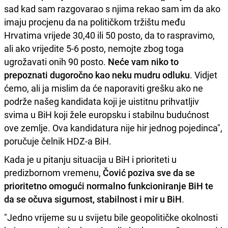
sad kad sam razgovarao s njima rekao sam im da ako
imaju procjenu da na političkom tržištu među
Hrvatima vrijede 30,40 ili 50 posto, da to raspravimo,
ali ako vrijedite 5-6 posto, nemojte zbog toga
ugrožavati onih 90 posto.
Neće vam niko to
prepoznati dugoročno kao neku mudru odluku
. Vidjet
ćemo, ali ja mislim da će naporaviti grešku ako ne
podrže našeg kandidata koji je uistitnu prihvatljiv
svima u BiH koji žele europsku i stabilnu budućnost
ove zemlje. Ova kandidatura nije hir jednog pojedinca",
poručuje čelnik HDZ-a BiH.
Kada je u pitanju situacija u BiH i prioriteti u
predizbornom vremenu,
Čović poziva sve da se
prioritetno omogući normalno funkcioniranje BiH te
da se očuva sigurnost, stabilnost i mir u BiH
.
"Jedno vrijeme su u svijetu bile geopolitičke okolnosti