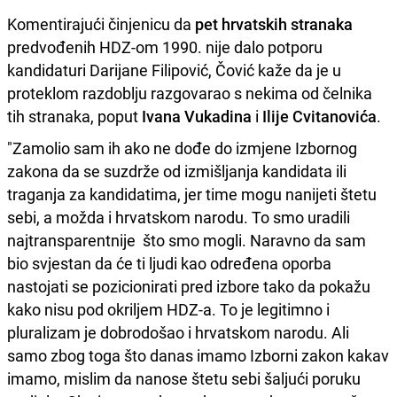
Komentirajući činjenicu da
pet hrvatskih stranaka
predvođenih HDZ-om 1990. nije dalo potporu
kandidaturi Darijane Filipović, Čović kaže da je u
proteklom razdoblju razgovarao s nekima od čelnika
tih stranaka, poput
Ivana Vukadina
i
Ilije Cvitanovića
.
"Zamolio sam ih ako ne dođe do izmjene Izbornog
zakona da se suzdrže od izmišljanja kandidata ili
traganja za kandidatima, jer time mogu nanijeti štetu
sebi, a možda i hrvatskom narodu. To smo uradili
najtransparentnije što smo mogli. Naravno da sam
bio svjestan da će ti ljudi kao određena oporba
nastojati se pozicionirati pred izbore tako da pokažu
kako nisu pod okriljem HDZ-a. To je legitimno i
pluralizam je dobrodošao i hrvatskom narodu. Ali
samo zbog toga što danas imamo Izborni zakon kakav
imamo, mislim da nanose štetu sebi šaljući poruku