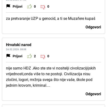
Prijavi
0
0
za pretvaranje UZP u genocid, a ti se Muzafere kupaš
Odgovori
Hrvatski narod
24.02.2026. 08:08
Prijavi
2
0
nije samo HDZ .Ako ste ste vi nositelji civolizacijijskih
vrijednosti,onda više to ne postoji. Civilizacija nisu
zločini, logori, mržnja svega što nije vaše, škole pod
jednim krovom, kriminal....
Odgovori