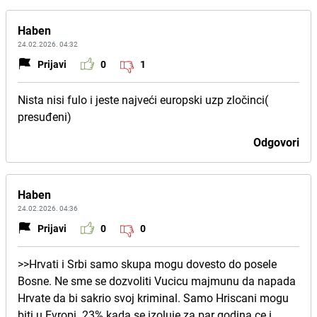
Haben
24.02.2026. 04:32
Prijavi
0
1
Nista nisi fulo i jeste najveći europski uzp zločinci(
presuđeni)
Odgovori
Haben
24.02.2026. 04:36
Prijavi
0
0
>>Hrvati i Srbi samo skupa mogu dovesto do posele
Bosne. Ne sme se dozvoliti Vucicu majmunu da napada
Hrvate da bi sakrio svoj kriminal. Samo Hriscani mogu
biti u Evropi. 23% kada se izoluje za par godina ce i