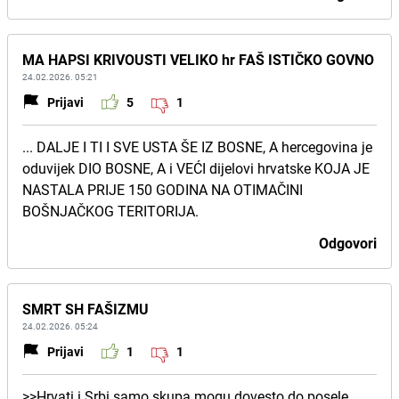
MA HAPSI KRIVOUSTI VELIKO hr FAŠ ISTIČKO GOVNO
24.02.2026. 05:21
Prijavi
5
1
... DALJE I TI I SVE USTA ŠE IZ BOSNE, A hercegovina je
oduvijek DIO BOSNE, A i VEĆI dijelovi hrvatske KOJA JE
NASTALA PRIJE 150 GODINA NA OTIMAČINI
BOŠNJAČKOG TERITORIJA.
Odgovori
SMRT SH FAŠIZMU
24.02.2026. 05:24
Prijavi
1
1
>>Hrvati i Srbi samo skupa mogu dovesto do posele