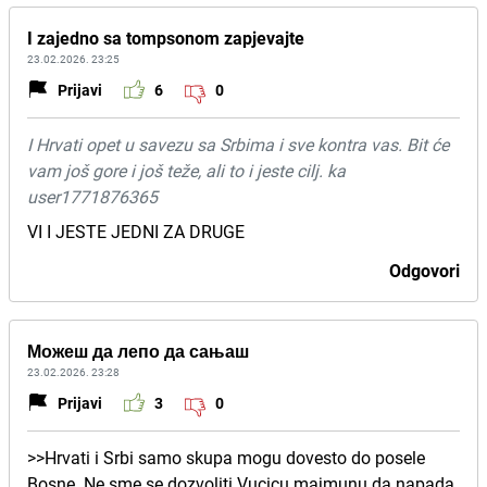
I zajedno sa tompsonom zapjevajte
23.02.2026. 23:25
Prijavi
6
0
I Hrvati opet u savezu sa Srbima i sve kontra vas. Bit će
vam još gore i još teže, ali to i jeste cilj. ka
user1771876365
VI I JESTE JEDNI ZA DRUGE
Odgovori
Можеш да лепо да сањаш
23.02.2026. 23:28
Prijavi
3
0
>>Hrvati i Srbi samo skupa mogu dovesto do posele
Bosne. Ne sme se dozvoliti Vucicu majmunu da napada