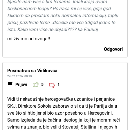
Sjasite nam vise s tim temama. Imali kraja ovom
beskonacnom loopu? Povraca mi se vise, gdje god
kliknem da procitam neku normalnu informaciju, toplu
pricu, pozitivne teme...doceka me vec 30god jedno te
isto. Kako vam vise ne dojadi???? ka Fuuuuj
mi živimo od ovoga!!
Odgovori
Posmatrač sa Vidikovca
24.02.2026. 00:19
Prijavi
5
1
Vidi ti nekadašnje hercegovačke uzdanice i perjanice
SKJ. Direktore Sokola zaboravio si da ti je Partija dala
sve što si htio jer si bio uzor posebno u Hercegovini.
Samo izgleda da je čačina ideologija koji je moram reći
svima na znanje, bio veliki štovatelj Staljina i njegovih