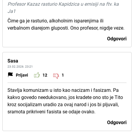
Profesor Kazaz rasturio Kapidzica u emisiji na ftv. ka
Ja1
Čime ga je rasturio, alkoholnim isparenjima ili
verbalnom diarejom gluposti. Ono profesor, nigdje veze.
Odgovori
Sasa
23.02.2026. 23:21
Prijavi
12
1
Stavlja komunizam u isto kao nacizam i fasizam. Pa
kakvo govedo needukovano, jos kradete ono sto je Tito
kroz socijalizam uradio za ovaj narod i jos bi pljuvali,
sramota prikriveni fasista se odaje ovako.
Odgovori