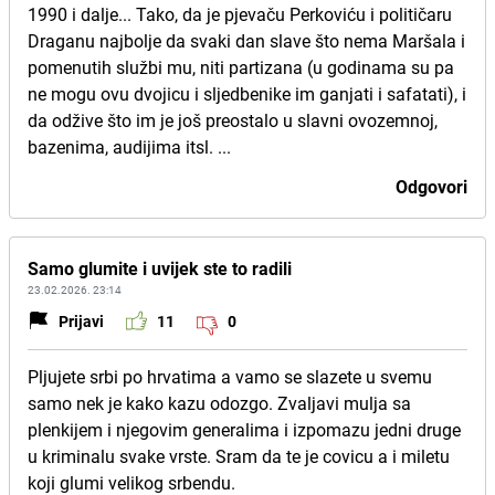
1990 i dalje... Tako, da je pjevaču Perkoviću i političaru
Draganu najbolje da svaki dan slave što nema Maršala i
pomenutih službi mu, niti partizana (u godinama su pa
ne mogu ovu dvojicu i sljedbenike im ganjati i safatati), i
da odžive što im je još preostalo u slavni ovozemnoj,
bazenima, audijima itsl. ...
Odgovori
Samo glumite i uvijek ste to radili
23.02.2026. 23:14
Prijavi
11
0
Pljujete srbi po hrvatima a vamo se slazete u svemu
samo nek je kako kazu odozgo. Zvaljavi mulja sa
plenkijem i njegovim generalima i izpomazu jedni druge
u kriminalu svake vrste. Sram da te je covicu a i miletu
koji glumi velikog srbendu.