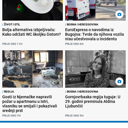
/
ŽIVOT I STIL
/
BOSNA I HERCEGOVINA
Bolja alternativa izbjeljivaču:
EuroExpress o navodima iz
Kako održati WC školjku čistom?
Bugojna: Tvrde da njihova vozila
nisu učestvovala u incidentu
PRIJE OKO 11H
PRIJE OKO 6H
/
REGIJA
/
BOSNA I HERCEGOVINA
Gosti iz Njemačke napravili
Gornjovrbaska regija tuguje: U
požar u apartmanu u Istri,
29. godini preminula Aldina
vlasniku se smijali i pokazivali
Ljubunčić
srednji prst
PRIJE OKO 7H
PRIJE OKO 9H