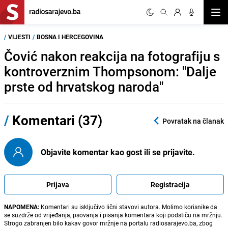
Otvor
/
VIJESTI
/
BOSNA I HERCEGOVINA
Čović nakon reakcija na fotografiju s
kontroverznim Thompsonom: "Dalje
prste od hrvatskog naroda"
/
Komentari (37)
Povratak na članak
Objavite komentar kao gost ili se prijavite.
Prijava
Registracija
NAPOMENA:
Komentari su isključivo lični stavovi autora. Molimo korisnike da
se suzdrže od vrijeđanja, psovanja i pisanja komentara koji podstiču na mržnju.
Strogo zabranjen bilo kakav govor mržnje na portalu radiosarajevo.ba, zbog