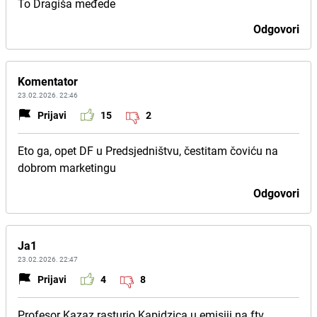
To Dragiša međede
Odgovori
Komentator
23.02.2026. 22:46
Prijavi
15
2
Eto ga, opet DF u Predsjedništvu, čestitam čoviću na
dobrom marketingu
Odgovori
Ja1
23.02.2026. 22:47
Prijavi
4
8
Profesor Kazaz rasturio Kapidzica u emisiji na ftv.