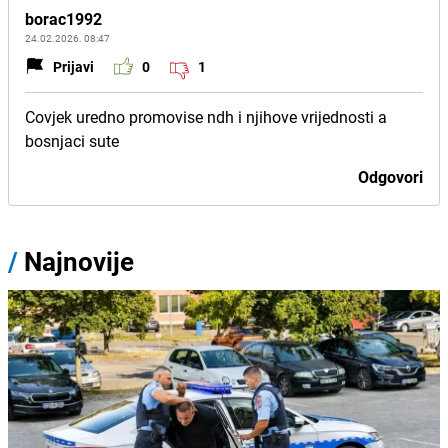
borac1992
24.02.2026. 08:47
Prijavi
0
1
Covjek uredno promovise ndh i njihove vrijednosti a
bosnjaci sute
Odgovori
/
Najnovije