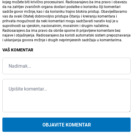
kojeg možete biti krivično procesuirani. Radiosarajevo.ba ima pravo i obavezu
da na zahtjev zvaničnih organa dostavi podatke o korisniku čiji komentari
sadrže govor mržnje, kao i da korisniku trajno blokira pristup. Obaviještavamo
vas da svaki čitatelj dobrovoljno pristupa čitanju i kreiranju komentara i
prihvata mogućnost da neki komentari mogu sadržavati narativ koji je u
suprotnosti sa vjerskim, nacionalnim, moralnim i drugim načelima.
Radiosarajevo.ba ima pravo da obriše sporne ili prijavljene komentare bez
najave i objašnjenja. Radiosarajevo.ba koristi automatski sistem prepoznavanja
i uklanjanja govora mržnje i drugih neprimjerenih sadržaja u komentarima.
VAŠ KOMENTAR
OBJAVITE KOMENTAR