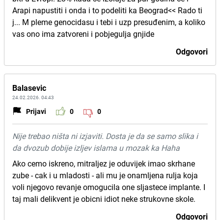
Arapi napustiti i onda i to podeliti ka Beograd<< Rado ti
j... M pleme genocidasu i tebi i uzp presuđenim, a koliko
vas ono ima zatvoreni i pobjegulja gnjide
Odgovori
Balasevic
24.02.2026. 04:43
Prijavi
0
0
Nije trebao ništa ni izjaviti. Dosta je da se samo slika i
da dvozub dobije izljev islama u mozak ka Haha
Ako cemo iskreno, mitraljez je oduvijek imao skrhane
zube - cak i u mladosti - ali mu je onamljena rulja koja
voli njegovo revanje omogucila one sljastece implante. I
taj mali delikvent je obicni idiot neke strukovne skole.
Odgovori