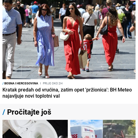
/
BOSNA I HERCEGOVINA
I
PRIJE OKO 2H
Kratak predah od vrućina, zatim opet 'pržionica': BH Meteo
najavljuje novi toplotni val
/
Pročitajte još