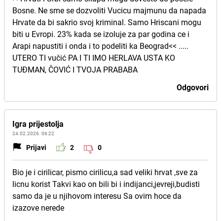
Bosne. Ne sme se dozvoliti Vucicu majmunu da napada
Hrvate da bi sakrio svoj kriminal. Samo Hriscani mogu
biti u Evropi. 23% kada se izoluje za par godina ce i
Arapi napustiti i onda i to podeliti ka Beograd<< .....
UTERO TI vučić PA I TI IMO HERLAVA USTA KO
TUĐMAN, ČOVIĆ I TVOJA PRABABA
Odgovori
Igra prijestolja
24.02.2026. 06:22
Prijavi
2
0
Bio je i cirilicar, pismo cirilicu,a sad veliki hrvat ,sve za
licnu korist Takvi kao on bili bi i indijanci,jevreji,budisti
samo da je u njihovom interesu Sa ovim hoce da
izazove nerede