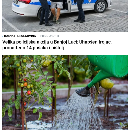
/
BOSNA I HERCEGOVINA
I
PRIJE OKO 1H
Velika policijska akcija u Banjoj Luci: Uhapšen trojac,
pronađeno 14 pušaka i pištolj