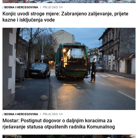
/
BOSNA I HERCEGOVINA
I
PRIJE OKO 1H
Konjic uvodi stroge mjere: Zabranjeno zalijevanje, prijete
kazne i isključenja vode
/
BOSNA I HERCEGOVINA
I
PRIJE OKO 1H
Mostar: Postignut dogovor o daljnjim koracima za
rješavanje statusa otpuštenih radnika Komunalnog