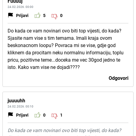
Fuuuuj
24.02.2026. 00:00
Prijavi
5
0
Do kada ce vam novinari ovo biti top vijesti, do kada?
Sjasite nam vise s tim temama. Imali kraja ovom
beskonacnom loopu? Povraca mi se vise, gdje god
kliknem da procitam neku normalnu informaciju, toplu
pricu, pozitivne teme...doceka me vec 30god jedno te
isto. Kako vam vise ne dojadi????
Odgovori
juuuuhh
24.02.2026. 00:10
Prijavi
0
1
Do kada ce vam novinari ovo biti top vijesti, do kada?