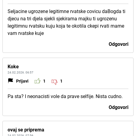
Seljacine ugrozene legitimne rvatske covicu daBogda ti
djecu na tri djela sjekli sjekirama majku ti ugrozenu
legitimnu rvatsku kuju koja te okotila ckepi rvati mame
vam rvatske kuje
Odgovori
Koke
24.02.2026. 06:57
Prijavi
1
1
Pa sta? I neonacisti vole da prave selfije. Nista cudno.
Odgovori
ovaj se priprema
24.02.2026. 07:56