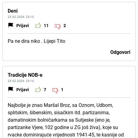
Deni
23.02.2026. 23:13
Prijavi
11
2
Pa ne dira niko . Lijepi Tito
Odgovori
Tradicije NOB-e
23.02.2026. 23:14
Prijavi
7
1
Najbolje je znao Maršal Broz, sa Oznom, Udbom,
splitskim, šibenskim, sisačkim itd. partizanima,
damatinskim bolničarkama sa Sutjeske (eno je,
partizanke Vjere, 102 godine u ZG još živa), koje su
rvacke dominirajuće vrijednosti 1941-45, te kasnije od