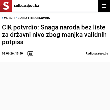
Otvor
/
VIJESTI
/
BOSNA I HERCEGOVINA
CIK potvrdio: Snaga naroda bez liste
za državni nivo zbog manjka validnih
potpisa
03.06.26. 13:50
Radiosarajevo.ba
18