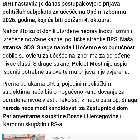
BiH) nastavila je danas postupak ovjere prijava
političkih subjekata za učešće na Općim izborima
2026. godine, koji će biti održani 4. oktobra.
Nakon što su otklonili utvrđene nepravilnosti i izmirili
izrečene novčane kazne, političke stranke
BPS, Naša
stranka, SDS, Snaga naroda i Hoćemo eko budućnost
dobile su ovjeru za učešće na izborima za određene
nivoe vlasti. S druge strane,
Pokret Most
nije uspio
ispuniti potrebne uslove te mu prijava nije ovjerena.
Prema odlukama CIK-a, pojedinim političkim
subjektima neće biti omogućeno kandidovanje za
određene nivoe vlasti. Tako se, između ostalog,
Snaga
naroda neće moći kandidovati za Zastupnički dom
Parlamentarne skupštine Bosne i Hercegovine
i
Narodnu skupštinu RS-a.
TRENDING