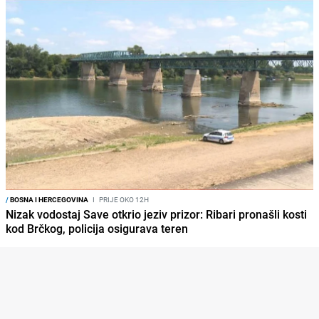
/
BOSNA I HERCEGOVINA
I
PRIJE OKO 12H
Nizak vodostaj Save otkrio jeziv prizor: Ribari pronašli kosti
kod Brčkog, policija osigurava teren