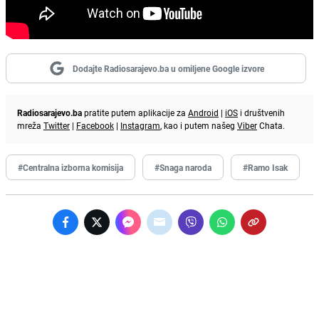
Dodajte Radiosarajevo.ba u omiljene Google izvore
Radiosarajevo.ba
pratite putem aplikacije za
Android
|
iOS
i društvenih
mreža
Twitter
|
Facebook
|
Instagram
, kao i putem našeg
Viber
Chata.
#Centralna izborna komisija
#Snaga naroda
#Ramo Isak