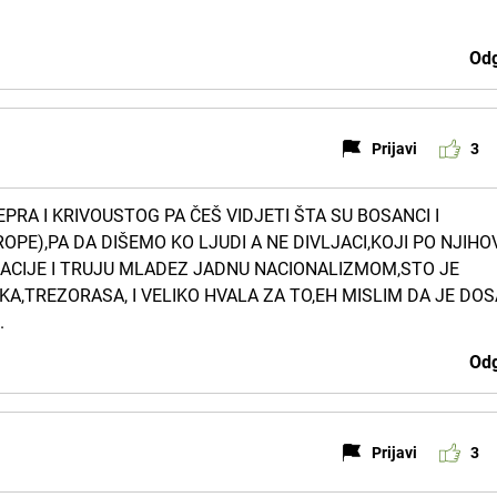
Odg
Prijavi
3
PRA I KRIVOUSTOG PA ČEŠ VIDJETI ŠTA SU BOSANCI I
ROPE),PA DA DIŠEMO KO LJUDI A NE DIVLJACI,KOJI PO NJIH
GACIJE I TRUJU MLADEZ JADNU NACIONALIZMOM,STO JE
KA,TREZORASA, I VELIKO HVALA ZA TO,EH MISLIM DA JE DO
.
Odg
Prijavi
3