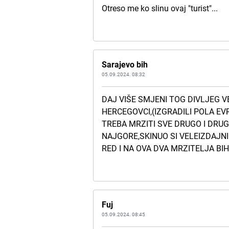
Otreso me ko slinu ovaj "turist"...
Sarajevo bih
05.09.2024. 08:32
DAJ VIŠE SMJENI TOG DIVLJEG VE
HERCEGOVCI,(IZGRADILI POLA EV
TREBA MRZITI SVE DRUGO I DRU
NAJGORE,SKINUO SI VELEIZDAJNI
RED I NA OVA DVA MRZITELJA BIH
Fuj
05.09.2024. 08:45