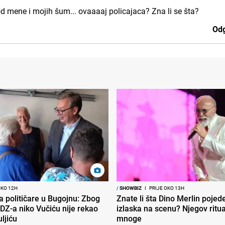
od mene i mojih šum... ovaaaaj policajaca? Zna li se šta?
Odg
OKO 12H
/
SHOWBIZ
I
PRIJE OKO 13H
ra političare u Bugojnu: Zbog
Znate li šta Dino Merlin pojede
DZ-a niko Vučiću nije rekao
izlaska na scenu? Njegov ritu
uljiću
mnoge