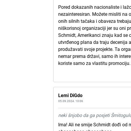
Pored dokazanih nacionaliste i la
nezainteresiran. Možete misliti na 
onih silnih tačaka i obaveza trebaju
niškorisnoj organizaciji jer su oni p
Schmidt, Amerikanci znaju kad se ov
utvrđenog plana da traju decenija a, 
produžavati svoje projekte. Ta orga
nemar prema državi, samo ih interest
koriste samo za vlastitu promociju.
Lemi DiGdo
05.09.2024. 10:06
neki šnjobo da ga posjeti Šmitogul
Ima! Ali ne smije Schmidt dođi od 