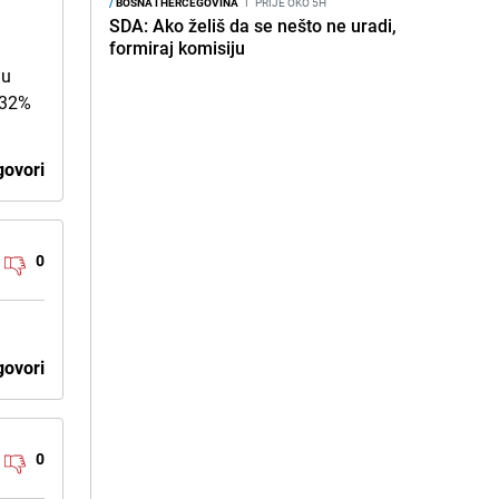
/
BOSNA I HERCEGOVINA
I
PRIJE OKO 5H
SDA: Ako želiš da se nešto ne uradi,
formiraj komisiju
 u
h 32%
ovori
0
ovori
0