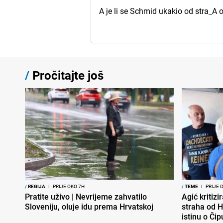
A je li se Schmid ukakio od stra_A 
/
Pročitajte još
/
REGIJA
I
PRIJE OKO 7H
/
TEME
I
PRIJE 
Pratite uživo | Nevrijeme zahvatilo
Agić kritizi
Sloveniju, oluje idu prema Hrvatskoj
straha od H
istinu o Čip