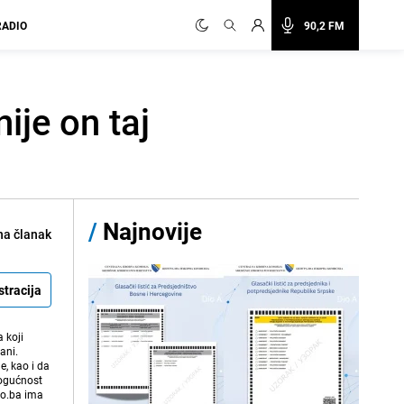
RADIO
90,2 FM
ije on taj
/
Najnovije
na članak
stracija
 koji
ani.
e, kao i da
mogućnost
vo.ba ima