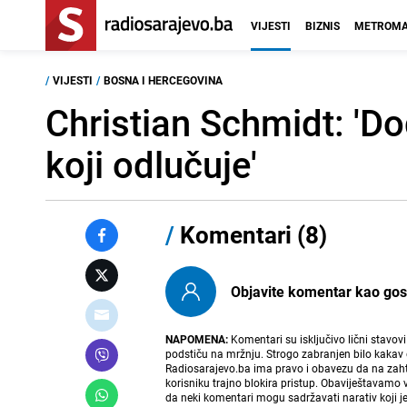
VIJESTI
BIZNIS
METROMA
/
VIJESTI
/
BOSNA I HERCEGOVINA
Christian Schmidt: 'Do
koji odlučuje'
/
Komentari (8)
Objavite komentar kao gost i
NAPOMENA:
Komentari su isključivo lični stavov
podstiču na mržnju. Strogo zabranjen bilo kakav 
Radiosarajevo.ba ima pravo i obavezu da na zahtj
korisniku trajno blokira pristup. Obaviještavamo 
da neki komentari mogu sadržavati narativ koji j