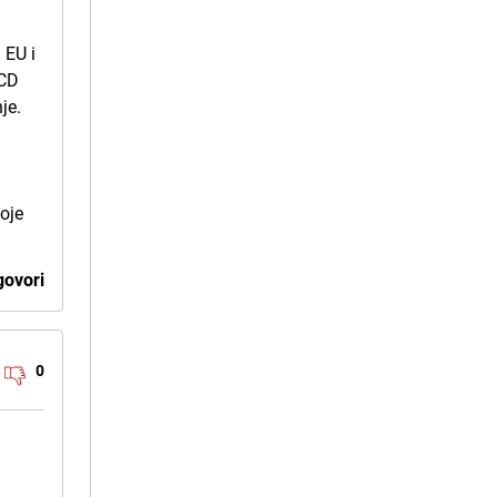
 EU i
PCD
je.
koje
ovori
0