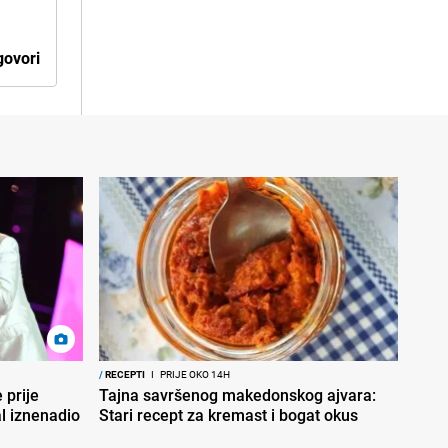
ovori
/
RECEPTI
I
PRIJE OKO 14H
 prije
Tajna savršenog makedonskog ajvara:
al iznenadio
Stari recept za kremast i bogat okus