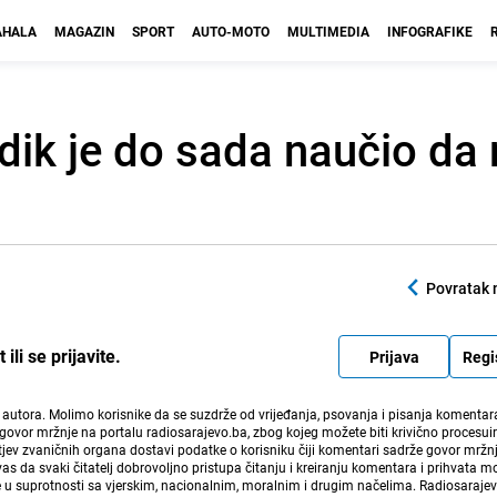
HALA
MAGAZIN
SPORT
AUTO-MOTO
MULTIMEDIA
INFOGRAFIKE
dik je do sada naučio da n
Povratak 
li se prijavite.
Prijava
Regi
i autora. Molimo korisnike da se suzdrže od vrijeđanja, psovanja i pisanja komentara
govor mržnje na portalu radiosarajevo.ba, zbog kojeg možete biti krivično procesuir
ev zvaničnih organa dostavi podatke o korisniku čiji komentari sadrže govor mržnj
vas da svaki čitatelj dobrovoljno pristupa čitanju i kreiranju komentara i prihvata 
e u suprotnosti sa vjerskim, nacionalnim, moralnim i drugim načelima. Radiosaraje