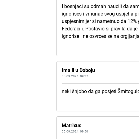
I bosnjaci su odmah naucili da samo
ignorises i vrhunac svog uspjeha p
uspjesnim jer si nametnuo da 12% g
Federaciji. Postavio si pravila da 
ignorise i ne osvrces se na orgijanj
Ima li u Doboju
05.09.2024. 09:27
neki šnjobo da ga posjeti Šmitogul
Matrixus
05.09.2024. 09:50