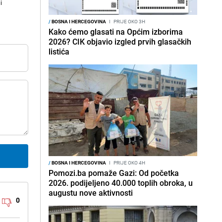
i
/
BOSNA I HERCEGOVINA
I
PRIJE OKO 3H
Kako ćemo glasati na Općim izborima
2026? CIK objavio izgled prvih glasačkih
listića
/
BOSNA I HERCEGOVINA
I
PRIJE OKO 4H
Pomozi.ba pomaže Gazi: Od početka
2026. podijeljeno 40.000 toplih obroka, u
augustu nove aktivnosti
0