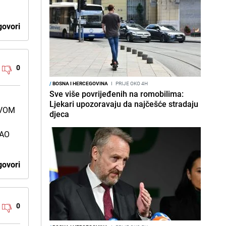
ovori
0
/
BOSNA I HERCEGOVINA
I
PRIJE OKO 4H
Sve više povrijeđenih na romobilima:
Ljekari upozoravaju da najčešće stradaju
OVOM
djeca
SAO
ovori
0