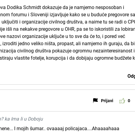
žova Dodika Schmidt dokazuje da je namjerno nesposoban i
onom forumu i Sloveniji izjavljuje kako se u buduće pregovore sa
 uključiti i organizacije civilnog društva, a naime tu se radi o C
rije išli na nekakve pregovore u OHR, pa se to iskoristili za lobiran
e nazovi organizacije uključe u to sve da će to, i pored već
izroditi jedno veliko ništa, propast, ali namjerno ih guraju, da bi
nizacija civilnog društva pokazuje ogromnu nezainteresiranost i
iraju vlastite fotelje, korupcija i da dobijaju ogromne budžete 
Odg
Prijavi
0
o? ka Ima li u Doboju
mene... I mojih šumar.. ovaaaaj policajaca....Ahaaaahaaa