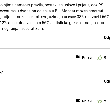
 njima nameces pravila, postavljas uslove i prijetis, dok RS
rezentiras u dva tajna dolaska u BL. Mandat mozes smatrati
radjana moze blokirati sve, uzimaju ucesce 33% u drzavi i 66%
je 12% apsolutna vecina a 56% statisticka greska i manjina...oni
a, negiranja i separatizam.
Odg
Prijavi
0
o?
Odg
Prijavi
2