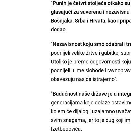
"Punih je četvrt stoljeća otkako s
glasajući za suverenu i nezavisnu
Bošnjaka, Srba i Hrvata, kao i prip
dodao:
"Nezavisnost koju smo odabrali tra
podnijeli velike žrtve i gubitke, sup
Utoliko je breme odgovornosti koj
podnijeli u ime slobode i ravnopra
obavezuju nas da istrajemo".
"Budućnost naše države je u integr
generacijama koje dolaze ostavimo 
kojem će dijalog i uzajamno uvažav
svim snagama, jer to je dug koji i
Izetbegovića.