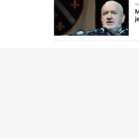
19
M
j