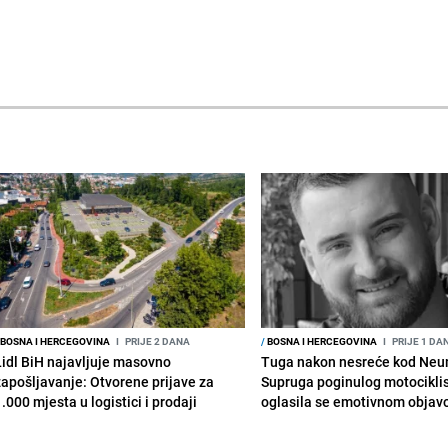
BOSNA I HERCEGOVINA
I
PRIJE 2 DANA
/
BOSNA I HERCEGOVINA
I
PRIJE 1 DA
Lidl BiH najavljuje masovno
Tuga nakon nesreće kod Neu
zapošljavanje: Otvorene prijave za
Supruga poginulog motocikli
.000 mjesta u logistici i prodaji
oglasila se emotivnom obja