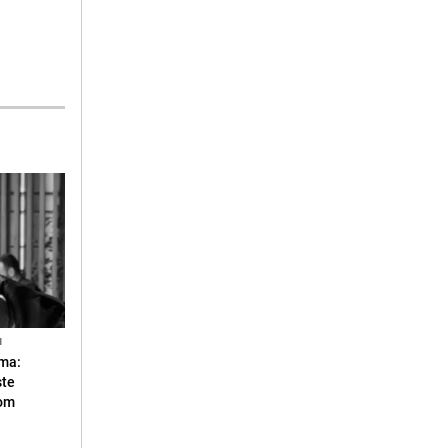
N
ma:
ste
vom