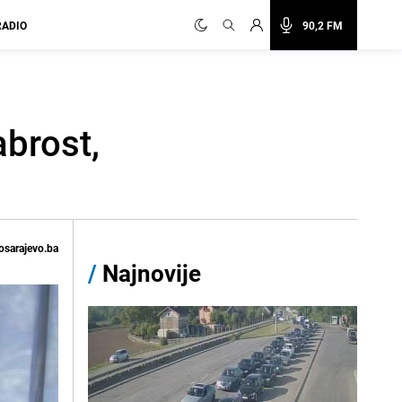
RADIO
90,2 FM
abrost,
osarajevo.ba
/
Najnovije