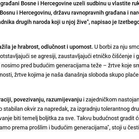
u građani Bosne i Hercegovine uzeli sudbinu u vlastite ru
 Bosnu i Hercegovinu, državu ravnopravnih građana i na
adnika drugih naroda koji u njoj žive", napisao je Izetbego
žila je hrabrost, odlučnost i upornost.
U borbi za nju sm
rotstavljajući se agresiji, zaustavljajući etničko čišćenje i
u nosimo pred budućim generacijama teže – žrtve koje s
vnosti, žrtve kojima je naša današnja sloboda skupo plać
aciji, povezivanju, razumijevanju
i zajedničkom nastojan
stabilan okvir za napredak, za izgradnju tolerantnog dr
anje biti temelj boljitka za sve. Takvu budućnost gradit
mamo prema prošlim i budućim generacijama", stoji u česti