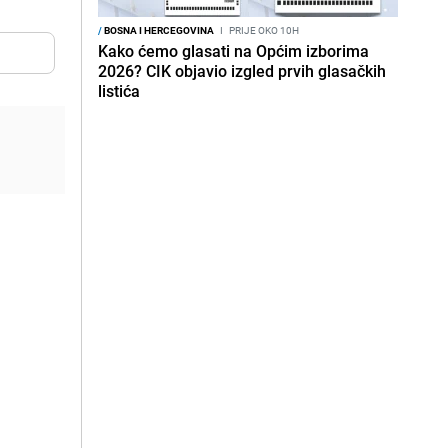
/
BOSNA I HERCEGOVINA
I
PRIJE OKO 10H
Kako ćemo glasati na Općim izborima
2026? CIK objavio izgled prvih glasačkih
listića