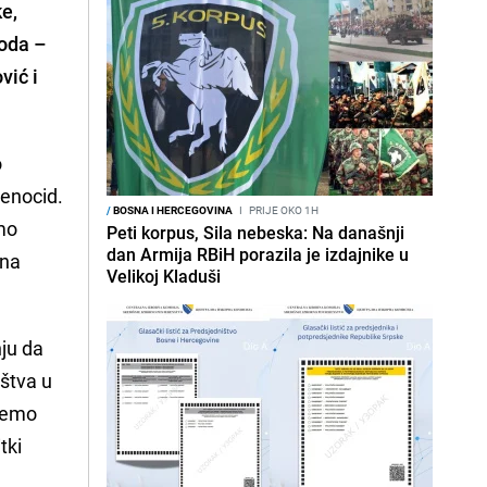
ke,
roda –
vić i
o
 genocid.
/
BOSNA I HERCEGOVINA
I
PRIJE OKO 1H
mo
Peti korpus, Sila nebeska: Na današnji
dan Armija RBiH porazila je izdajnike u
ena
Velikoj Kladuši
ju da
uštva u
 ćemo
tki