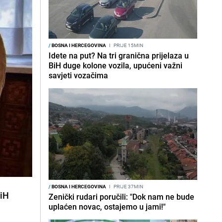
/
BOSNA I HERCEGOVINA
I
PRIJE 15MIN
Idete na put? Na tri granična prijelaza u
BiH duge kolone vozila, upućeni važni
savjeti vozačima
/
BOSNA I HERCEGOVINA
I
PRIJE 37MIN
BiH
Zenički rudari poručili: "Dok nam ne bude
uplaćen novac, ostajemo u jami!"