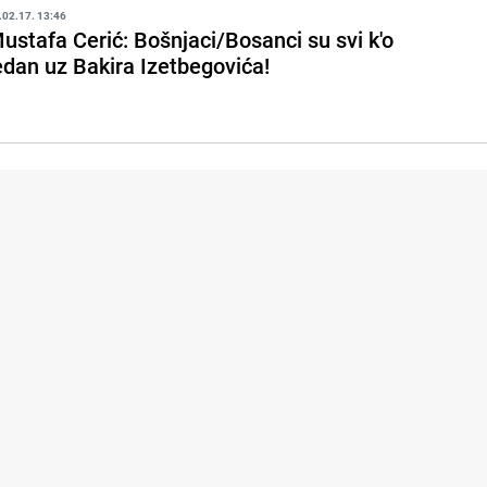
.02.17. 13:46
ustafa Cerić: Bošnjaci/Bosanci su svi k'o
edan uz Bakira Izetbegovića!