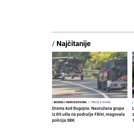
/
Najčitanije
/
BOSNA I HERCEGOVINA
I
PRIJE 2 DANA
/
Drama kod Bugojna: Naoružana grupa
iz RS ušla na područje FBiH, reagovala
policija SBK
1