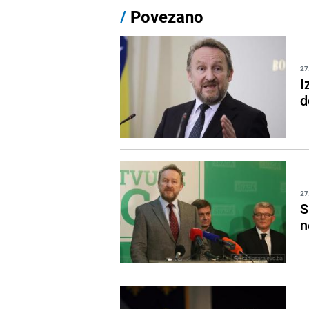
/
Povezano
27
I
d
27
S
n