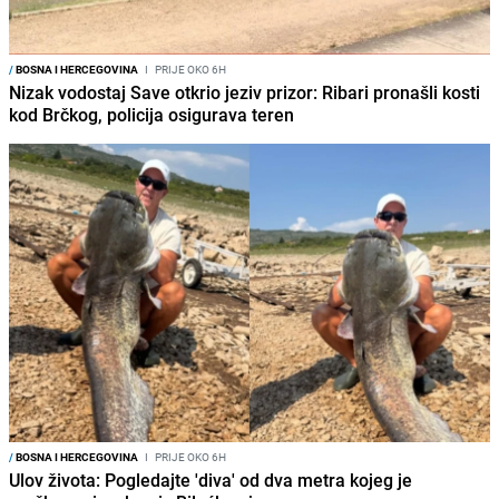
/
BOSNA I HERCEGOVINA
I
PRIJE OKO 6H
Nizak vodostaj Save otkrio jeziv prizor: Ribari pronašli kosti
kod Brčkog, policija osigurava teren
/
BOSNA I HERCEGOVINA
I
PRIJE OKO 6H
Ulov života: Pogledajte 'diva' od dva metra kojeg je