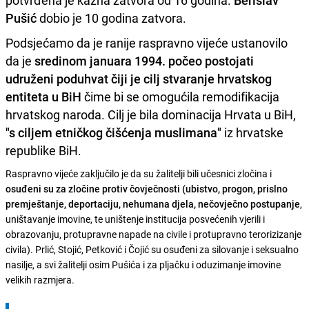
potvrđena je kazna zatvora od 16 godina.
Berislav
Pušić
dobio je 10 godina zatvora.
Podsjećamo da je ranije raspravno vijeće ustanovilo
da je
sredinom januara 1994. počeo postojati
udruženi poduhvat čiji je cilj stvaranje hrvatskog
entiteta u BiH
čime bi se omogućila remodifikacija
hrvatskog naroda. Cilj je bila dominacija Hrvata u BiH,
"s ciljem etničkog čišćenja muslimana"
iz hrvatske
republike BiH.
Raspravno vijeće zaključilo je da su žalitelji bili učesnici zločina i
osuđeni su za zločine protiv čovječnosti (ubistvo, progon, prislno
premještanje, deportaciju, nehumana djela, nečovječno postupanje
,
uništavanje imovine, te uništenje institucija posvećenih vjerili i
obrazovanju, protupravne napade na civile i protupravno terorizizanje
civila). Prlić, Stojić, Petković i Čojić su osuđeni za silovanje i seksualno
nasilje, a svi žalitelji osim Pušića i za pljačku i oduzimanje imovine
velikih razmjera.