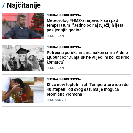
/
Najčitanije
/
BOSNA I HERCEGOVINA
Meteorolog FHMZ-a najavio kišu i pad
temperatura: "Jedno od najsvježijih ljeta
posljednjih godina"
PRIJE 1 DAN
/
BOSNA I HERCEGOVINA
Potresna poruka imama nakon smrti Aldine
Ljubunčić: "Dunjaluk ne vrijedi ni koliko krilo
komarca"
PRIJE 1 DAN
/
BOSNA I HERCEGOVINA
Stiže novi toplotni val: Temperature idu i do
40 stepeni, od ovog datuma je moguća
promjena vremena
PRIJE OKO 7H