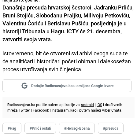
Današnja presuda hrvatskoj šestorci, Jadranku Prliću,
Bruni Stojiću, Slobodanu Praljku, Milivoju Petkoviću,
Valentinu Ćoriću i Berislavu Pušiću
, posljednja je u
historiji Tribunala u Hagu
. ICTY će 21. decembra,
zatvoriti svoja vrata.
Istovremeno, bit će otvoreni svi arhivi ovoga suda te
će analitičari i historičari početi obiman i dalekosežan
proces utvrđivanja svih činjenica.
Dodajte Radiosarajevo.ba u omiljene Google izvore
Radiosarajevo.ba
pratite putem aplikacije za
Android
|
iOS
i društvenih
mreža
Twitter
|
Facebook
|
Instagram
, kao i putem našeg
Viber
Chata.
#Hag
#Prlić i ostali
#Herceg-Bosna
#presuda