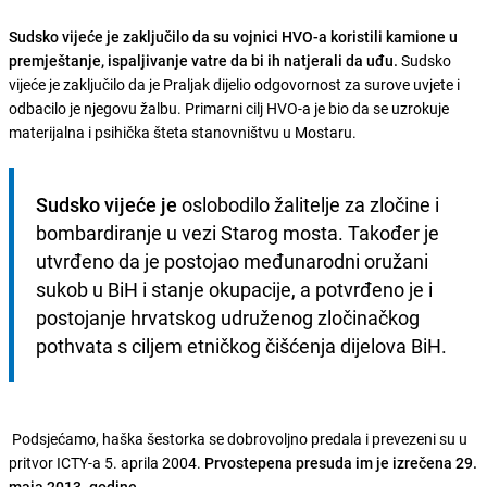
Sudsko vijeće je zaključilo da su vojnici HVO-a koristili kamione u
premještanje, ispaljivanje vatre da bi ih natjerali da uđu.
Sudsko
vijeće je zaključilo da je Praljak dijelio odgovornost za surove uvjete i
odbacilo je njegovu žalbu. Primarni cilj HVO-a je bio da se uzrokuje
materijalna i psihička šteta stanovništvu u Mostaru.
Sudsko vijeće je
 oslobodilo žalitelje za zločine i 
bombardiranje u vezi Starog mosta. Također je 
utvrđeno da je postojao međunarodni oružani 
sukob u BiH i stanje okupacije, a potvrđeno je i 
postojanje hrvatskog udruženog zločinačkog 
pothvata s ciljem etničkog čišćenja dijelova BiH.
Podsjećamo, haška šestorka se dobrovoljno predala i prevezeni su u
pritvor ICTY-a 5. aprila 2004.
Prvostepena presuda im je izrečena 29.
maja 2013. godine.