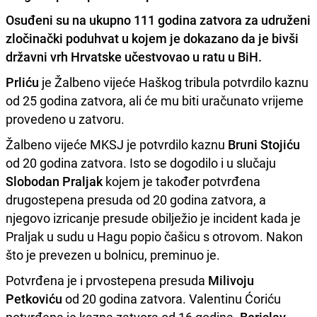
Osuđeni su na ukupno 111 godina zatvora za udruženi
zločinački poduhvat u kojem je dokazano da je bivši
državni vrh Hrvatske učestvovao u ratu u BiH.
Prliću
je Žalbeno vijeće Haškog tribula potvrdilo kaznu
od 25 godina zatvora, ali će mu biti uračunato vrijeme
provedeno u zatvoru.
Žalbeno vijeće MKSJ je potvrdilo kaznu
Bruni Stojiću
od 20 godina zatvora. Isto se dogodilo i u slučaju
Slobodan Praljak
kojem je također potvrđena
drugostepena presuda od 20 godina zatvora, a
njegovo izricanje presude obilježio je incident kada je
Praljak u sudu u Hagu popio čašicu s otrovom. Nakon
što je prevezen u bolnicu, preminuo je.
Potvrđena je i prvostepena presuda
Milivoju
Petkoviću
od 20 godina zatvora. Valentinu Ćoriću