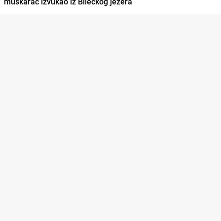
muškarac izvukao iz Bilećkog jezera