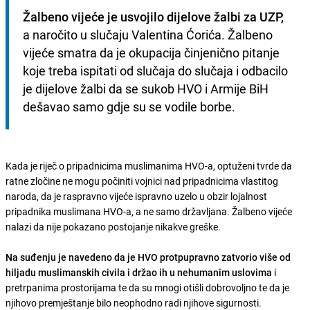
Žalbeno vijeće je usvojilo dijelove žalbi za UZP,
a naročito u slučaju Valentina Ćorića. Žalbeno 
vijeće smatra da je okupacija činjenično pitanje 
koje treba ispitati od slučaja do slučaja i odbacilo 
je dijelove žalbi da se sukob HVO i Armije BiH 
dešavao samo gdje su se vodile borbe.
Kada je riječ o pripadnicima muslimanima HVO-a, optuženi tvrde da
ratne zločine ne mogu počiniti vojnici nad pripadnicima vlastitog
naroda, da je raspravno vijeće ispravno uzelo u obzir lojalnost
pripadnika muslimana HVO-a, a ne samo državljana. Žalbeno vijeće
nalazi da nije pokazano postojanje nikakve greške.
Na suđenju je navedeno da je HVO protpupravno zatvorio više od
hiljadu muslimanskih civila i držao ih u nehumanim uslovima
i
pretrpanima prostorijama te da su mnogi otišli dobrovoljno te da je
njihovo premještanje bilo neophodno radi njihove sigurnosti.