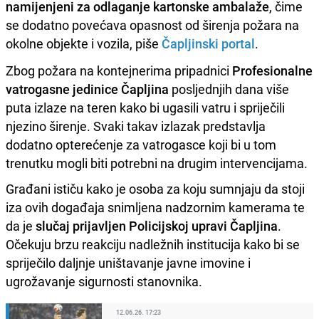
namijenjeni za odlaganje kartonske ambalaže
, čime
se dodatno povećava opasnost od širenja požara na
okolne objekte i vozila, piše
Čapljinski portal
.
Zbog požara na kontejnerima pripadnici
Profesionalne
vatrogasne jedinice Čapljina
posljednjih dana više
puta izlaze na teren kako bi ugasili vatru i spriječili
njezino širenje. Svaki takav izlazak predstavlja
dodatno opterećenje za vatrogasce koji bi u tom
trenutku mogli biti potrebni na drugim intervencijama.
Građani ističu kako je osoba za koju sumnjaju da stoji
iza ovih događaja snimljena nadzornim kamerama te
da je
slučaj prijavljen Policijskoj upravi Čapljina
.
Očekuju brzu reakciju nadležnih institucija kako bi se
spriječilo daljnje uništavanje javne imovine i
ugrožavanje sigurnosti stanovnika.
12.06.26. 17:23