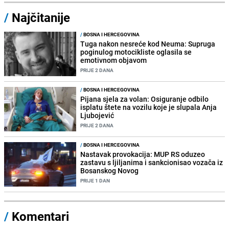
/
Najčitanije
/
BOSNA I HERCEGOVINA
Tuga nakon nesreće kod Neuma: Supruga
poginulog motocikliste oglasila se
emotivnom objavom
PRIJE 2 DANA
/
BOSNA I HERCEGOVINA
Pijana sjela za volan: Osiguranje odbilo
isplatu štete na vozilu koje je slupala Anja
Ljubojević
PRIJE 2 DANA
/
BOSNA I HERCEGOVINA
Nastavak provokacija: MUP RS oduzeo
zastavu s ljiljanima i sankcionisao vozača iz
Bosanskog Novog
PRIJE 1 DAN
/
Komentari