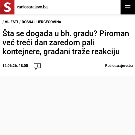
Otvor
/
VIJESTI
/
BOSNA I HERCEGOVINA
Šta se događa u bh. gradu? Piroman
već treći dan zaredom pali
kontejnere, građani traže reakciju
12.06.26. 18:05
Radiosarajevo.ba
1