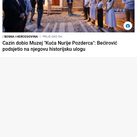
/
BOSNA I HERCEGOVINA
I
PRIJE OKO 5H
Cazin dobio Muzej "Kuća Nurije Pozderca": Bećirović
podsjetio na njegovu historijsku ulogu