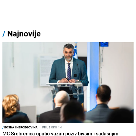
/
Najnovije
/
BOSNA I HERCEGOVINA
I
PRIJE OKO 4H
MC Srebrenica uputio važan poziv bivšim i sadašnjim