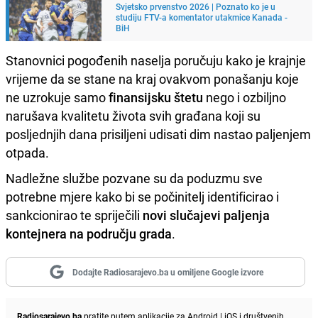
Svjetsko prvenstvo 2026 | Poznato ko je u
studiju FTV-a komentator utakmice Kanada -
BiH
Stanovnici pogođenih naselja poručuju kako je krajnje
vrijeme da se stane na kraj ovakvom ponašanju koje
ne uzrokuje samo
finansijsku štetu
nego i ozbiljno
narušava kvalitetu života svih građana koji su
posljednjih dana prisiljeni udisati dim nastao paljenjem
otpada.
Nadležne službe pozvane su da poduzmu sve
potrebne mjere kako bi se počinitelj identificirao i
sankcionirao te spriječili
novi slučajevi paljenja
kontejnera na području grada
.
Dodajte Radiosarajevo.ba u omiljene Google izvore
Radiosarajevo.ba
pratite putem aplikacije za
Android
|
iOS
i društvenih