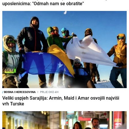
uposlenicima: "Odmah nam se obratite"
/
BOSNA I HERCEGOVINA
I
PRIJE OKO 4H
Veliki uspjeh Sarajlija: Armin, Maid i Amar osvojili najviši
vrh Turske