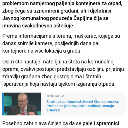
problemom namjernog paljenja kontejnera za otpad,
zbog čega su uznemireni građani, ali i djelatnici
Javnog komunalnog poduzeća Čapljina čija se
imovina svakodnevno oštećuje.
Prema informacijama s terena, muškarac, kojega su
danas snimile kamere, posljednjih dana pali
kontejnere na više lokacija u gradu.
Osim što nastaje materijalna šteta na komunalnoj
opremi, ovakvi postupci predstavljaju ozbiljnu prijetnju
zdravlju građana zbog gustog dima i štetnih
isparavanja koja nastaju tijekom izgaranja otpada.
TRENDING
Stručnjak za sigurnost Ahmed Kico upozorava:
Pred nama je burna jesen, institucije moraju
djelovati
Posebno zabrinjava činjenica da se
pale i spremnici