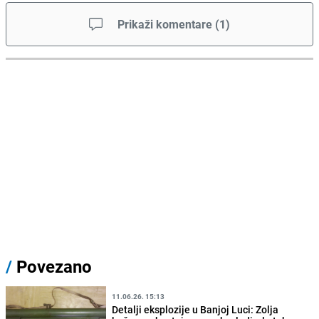
Prikaži komentare
(
1
)
/
Povezano
11.06.26. 15:13
Detalji eksplozije u Banjoj Luci: Zolja