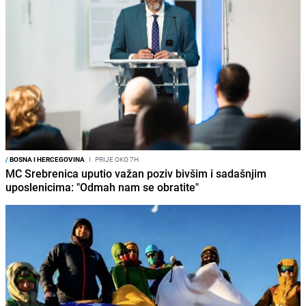
/
BOSNA I HERCEGOVINA
I
PRIJE OKO 7H
MC Srebrenica uputio važan poziv bivšim i sadašnjim
uposlenicima: "Odmah nam se obratite"