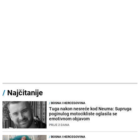
/
Najčitanije
/
BOSNA I HERCEGOVINA
Tuga nakon nesreće kod Neuma: Supruga
poginulog motocikliste oglasila se
emotivnom objavom
PRIJE 2 DANA
/
BOSNA I HERCEGOVINA