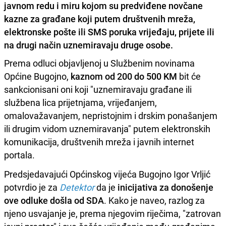
javnom redu i miru kojom su predviđene novčane
kazne za građane koji putem društvenih mreža,
elektronske pošte ili SMS poruka vrijeđaju, prijete ili
na drugi način uznemiravaju druge osobe.
Prema odluci objavljenoj u Službenim novinama
Općine Bugojno,
kaznom od 200 do 500 KM
bit će
sankcionisani oni koji "uznemiravaju građane ili
službena lica prijetnjama, vrijeđanjem,
omalovažavanjem, nepristojnim i drskim ponašanjem
ili drugim vidom uznemiravanja" putem elektronskih
komunikacija, društvenih mreža i javnih internet
portala.
Predsjedavajući Općinskog vijeća Bugojno Igor Vrljić
potvrdio je za
Detektor
da je
inicijativa za donošenje
ove odluke došla od SDA
. Kako je naveo, razlog za
njeno usvajanje je, prema njegovim riječima, "zatrovan