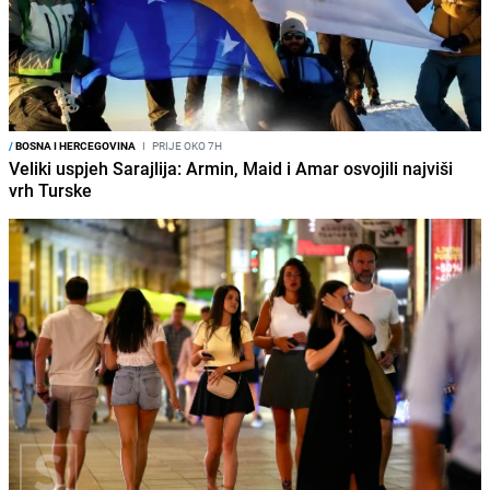
/
BOSNA I HERCEGOVINA
I
PRIJE OKO 7H
Veliki uspjeh Sarajlija: Armin, Maid i Amar osvojili najviši
vrh Turske