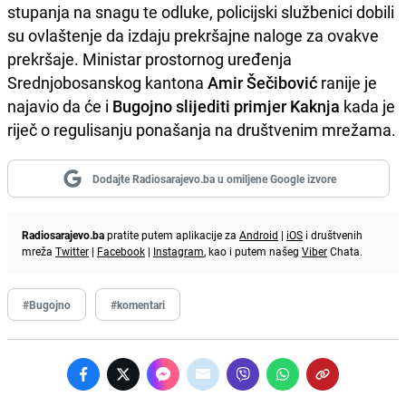
stupanja na snagu te odluke, policijski službenici dobili
su ovlaštenje da izdaju prekršajne naloge za ovakve
prekršaje. Ministar prostornog uređenja
Srednjobosanskog kantona
Amir Šečibović
ranije je
najavio da će i
Bugojno slijediti primjer Kaknja
kada je
riječ o regulisanju ponašanja na društvenim mrežama.
Dodajte Radiosarajevo.ba u omiljene Google izvore
Radiosarajevo.ba
pratite putem aplikacije za
Android
|
iOS
i društvenih
mreža
Twitter
|
Facebook
|
Instagram
, kao i putem našeg
Viber
Chata.
#Bugojno
#komentari