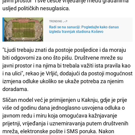
javni prostor" i sve češće vrijeđanje među građanima
usljed političkih nesuglasica.
TRENDING
Radi se na sanaciji: Pogledajte kako danas
izgleda travnjak stadiona Koševo
"Ljudi trebaju znati da postoje posljedice i da moraju
biti odgovorni za ono što pišu. Društvene mreže su
javni prostor i na njima bi trebala važiti ista pravila kao
i na ulici", rekao je Vrljić, dodajući da postoji mogućnost
izmjena odluke ukoliko se ukaže potreba za njenim
doradama.
Sličan model već je primijenjen u Kaknju, gdje je prije
više od godinu dana jednoglasno usvojena odluka o
javnom redu i miru koja omogućava kažnjavanje
prijetnji, vrijeđanja i uznemiravanja putem društvenih
mreža, elektronske pošte i SMS poruka. Nakon