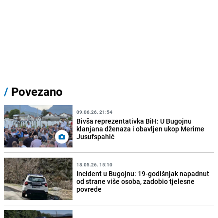
/
Povezano
09.06.26. 21:54
Bivša reprezentativka BiH: U Bugojnu
klanjana dženaza i obavljen ukop Merime
Jusufspahić
18.05.26. 15:10
Incident u Bugojnu: 19-godišnjak napadnut
od strane više osoba, zadobio tjelesne
povrede