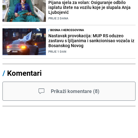
Pijana sjela za volan: Osiguranje odbilo
isplatu štete na vozilu koje je slupala Anja
Ljubojević
PRIJE 2 DANA
/
BOSNA I HERCEGOVINA
Nastavak provokacija: MUP RS oduzeo
zastavu s ljiljanima i sankcionisao vozača iz
Bosanskog Novog
PRIJE 1 DAN
/
Komentari
Prikaži komentare
(
8
)