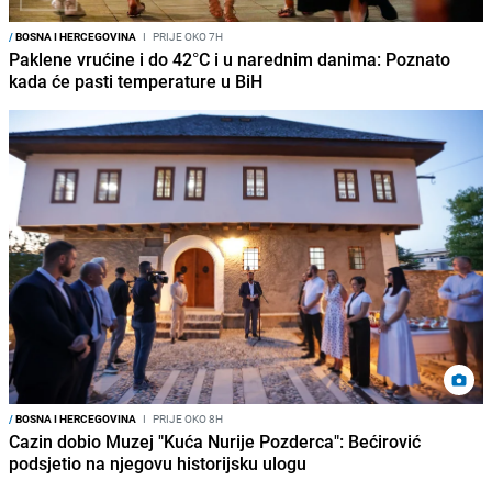
/
BOSNA I HERCEGOVINA
I
PRIJE OKO 7H
Paklene vrućine i do 42°C i u narednim danima: Poznato
kada će pasti temperature u BiH
/
BOSNA I HERCEGOVINA
I
PRIJE OKO 8H
Cazin dobio Muzej "Kuća Nurije Pozderca": Bećirović
podsjetio na njegovu historijsku ulogu