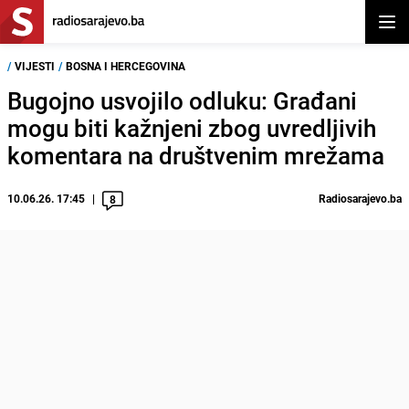
Otvor
/
VIJESTI
/
BOSNA I HERCEGOVINA
Bugojno usvojilo odluku: Građani
mogu biti kažnjeni zbog uvredljivih
komentara na društvenim mrežama
10.06.26. 17:45
Radiosarajevo.ba
8