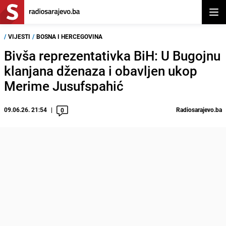
Otvor
/
VIJESTI
/
BOSNA I HERCEGOVINA
Bivša reprezentativka BiH: U Bugojnu
klanjana dženaza i obavljen ukop
Merime Jusufspahić
09.06.26. 21:54
Radiosarajevo.ba
0