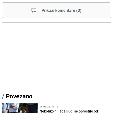
Prikaži komentare
(
0
)
/
Povezano
08.06.26. 15:15
Nekoliko hiljada ljudi se oprostilo od