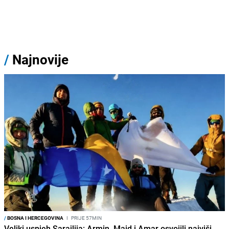
/
Najnovije
/
BOSNA I HERCEGOVINA
I
PRIJE 57MIN
Veliki uspjeh Sarajlija: Armin, Maid i Amar osvojili najviši