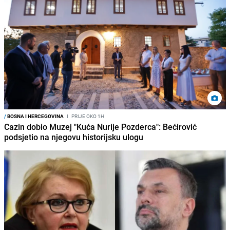
/
BOSNA I HERCEGOVINA
I
PRIJE OKO 1H
Cazin dobio Muzej "Kuća Nurije Pozderca": Bećirović
podsjetio na njegovu historijsku ulogu