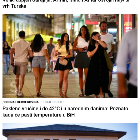
vrh Turske
/
BOSNA I HERCEGOVINA
I
PRIJE OKO 1H
Paklene vrućine i do 42°C i u narednim danima: Poznato
kada će pasti temperature u BiH