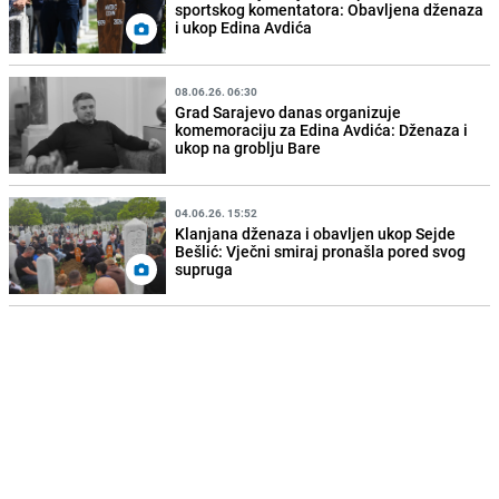
sportskog komentatora: Obavljena dženaza
i ukop Edina Avdića
08.06.26. 06:30
Grad Sarajevo danas organizuje
komemoraciju za Edina Avdića: Dženaza i
ukop na groblju Bare
04.06.26. 15:52
Klanjana dženaza i obavljen ukop Sejde
Bešlić: Vječni smiraj pronašla pored svog
supruga