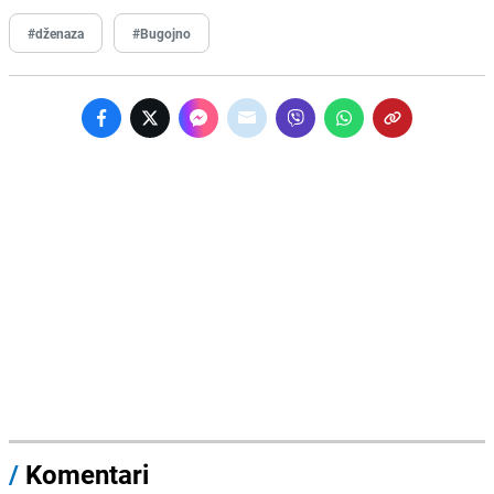
#dženaza
#Bugojno
/
Komentari