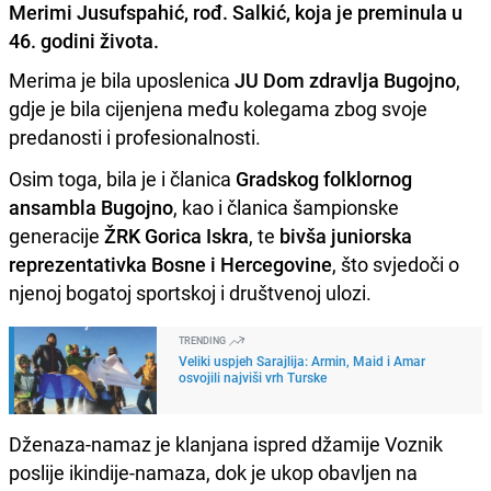
Merimi Jusufspahić, rođ. Salkić, koja je preminula u
46. godini života.
Merima je bila uposlenica
JU Dom zdravlja Bugojno
,
gdje je bila cijenjena među kolegama zbog svoje
predanosti i profesionalnosti.
Osim toga, bila je i članica
Gradskog folklornog
ansambla Bugojno
, kao i članica šampionske
generacije
ŽRK Gorica Iskra
, te
bivša juniorska
reprezentativka Bosne i Hercegovine
, što svjedoči o
njenoj bogatoj sportskoj i društvenoj ulozi.
TRENDING
Veliki uspjeh Sarajlija: Armin, Maid i Amar
osvojili najviši vrh Turske
Dženaza-namaz je klanjana ispred džamije Voznik
poslije ikindije-namaza, dok je ukop obavljen na