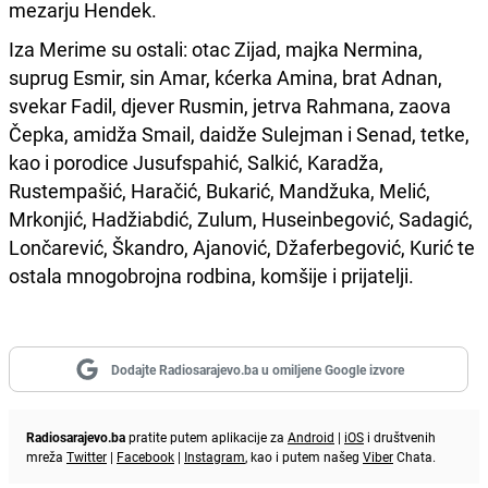
mezarju Hendek.
Iza Merime su ostali: otac Zijad, majka Nermina,
suprug Esmir, sin Amar, kćerka Amina, brat Adnan,
svekar Fadil, djever Rusmin, jetrva Rahmana, zaova
Čepka, amidža Smail, daidže Sulejman i Senad, tetke,
kao i porodice Jusufspahić, Salkić, Karadža,
Rustempašić, Haračić, Bukarić, Mandžuka, Melić,
Mrkonjić, Hadžiabdić, Zulum, Huseinbegović, Sadagić,
Lončarević, Škandro, Ajanović, Džaferbegović, Kurić te
ostala mnogobrojna rodbina, komšije i prijatelji.
Dodajte Radiosarajevo.ba u omiljene Google izvore
Radiosarajevo.ba
pratite putem aplikacije za
Android
|
iOS
i društvenih
mreža
Twitter
|
Facebook
|
Instagram
, kao i putem našeg
Viber
Chata.