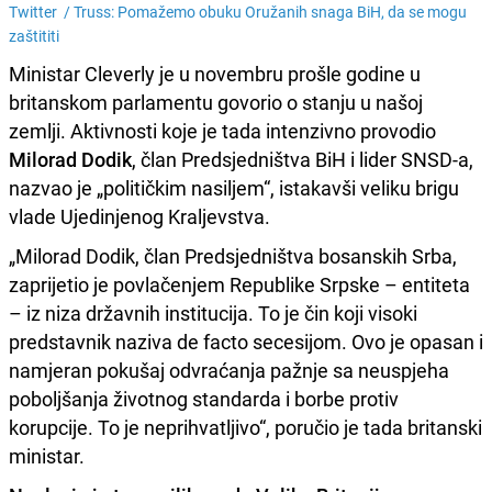
Twitter /
Truss: Pomažemo obuku Oružanih snaga BiH, da se mogu
zaštititi
Ministar Cleverly je u novembru prošle godine u
britanskom parlamentu govorio o stanju u našoj
zemlji. Aktivnosti koje je tada intenzivno provodio
Milorad Dodik
, član Predsjedništva BiH i lider SNSD-a,
nazvao je „političkim nasiljem“, istakavši veliku brigu
vlade Ujedinjenog Kraljevstva.
„Milorad Dodik, član Predsjedništva bosanskih Srba,
zaprijetio je povlačenjem Republike Srpske – entiteta
– iz niza državnih institucija. To je čin koji visoki
predstavnik naziva de facto secesijom. Ovo je opasan i
namjeran pokušaj odvraćanja pažnje sa neuspjeha
poboljšanja životnog standarda i borbe protiv
korupcije. To je neprihvatljivo“, poručio je tada britanski
ministar.