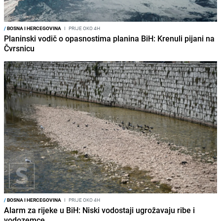
/
BOSNA I HERCEGOVINA
I
PRIJE OKO 4H
Planinski vodič o opasnostima planina BiH: Krenuli pijani na
Čvrsnicu
/
BOSNA I HERCEGOVINA
I
PRIJE OKO 4H
Alarm za rijeke u BiH: Niski vodostaji ugrožavaju ribe i
vodozemce