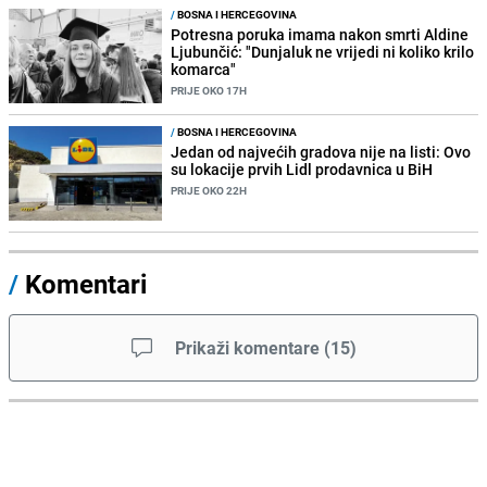
/
BOSNA I HERCEGOVINA
Potresna poruka imama nakon smrti Aldine
Ljubunčić: "Dunjaluk ne vrijedi ni koliko krilo
komarca"
PRIJE OKO 17H
/
BOSNA I HERCEGOVINA
Jedan od najvećih gradova nije na listi: Ovo
su lokacije prvih Lidl prodavnica u BiH
PRIJE OKO 22H
/
Komentari
Prikaži komentare
(
15
)