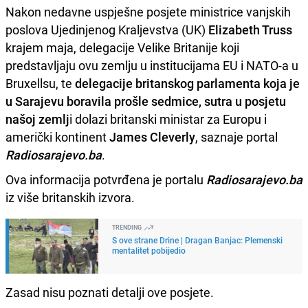
Nakon nedavne uspješne posjete ministrice vanjskih
poslova Ujedinjenog Kraljevstva (UK)
Elizabeth Truss
krajem maja, delegacije Velike Britanije koji
predstavljaju ovu zemlju u institucijama EU i NATO-a u
Bruxellsu, te
delegacije britanskog parlamenta koja je
u Sarajevu boravila prošle sedmice, sutra u posjetu
našoj zemlj
i dolazi britanski ministar za Europu i
američki kontinent
James Cleverly
, saznaje portal
Radiosarajevo.ba
.
Ova informacija potvrđena je portalu
Radiosarajevo.ba
iz više britanskih izvora.
TRENDING
S ove strane Drine | Dragan Banjac: Plemenski
mentalitet pobijedio
Zasad nisu poznati detalji ove posjete.