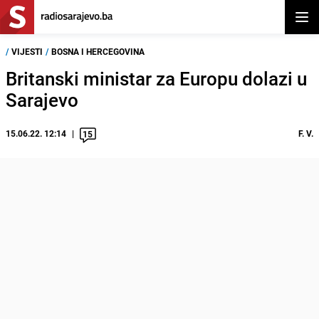
Otvor
/
VIJESTI
/
BOSNA I HERCEGOVINA
Britanski ministar za Europu dolazi u
Sarajevo
15.06.22. 12:14
F. V.
15