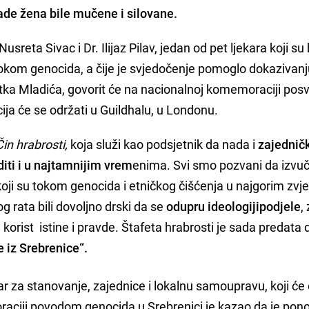
jade žena bile mučene i silovane.
sreta Sivac i Dr. Ilijaz Pilav, jedan od pet ljekara koji su b
 tokom genocida, a čije je svjedočenje pomoglo dokazivanju
atka Mladića, govorit će na nacionalnoj komemoraciji pos
ja će se održati u Guildhalu, u Londonu.
Čin hrabrosti,
koja služi kao podsjetnik da nada i
zajednič
diti
i u najtamnijim vrem
enima. Svi smo pozvani da izv
 koji su tokom genocida i etničkog čišćenja u najgorim zvj
g rata bili dovoljno drski da se
odupru ideologiji
podjele
,
korist istine i pravde. Štafeta hrabrosti je sada predata 
 iz Srebrenice“.
tar za stanovanje, zajednice i lokalnu samoupravu, koji će 
raciji povodom genocida u Srebrenici je kazao da je pon