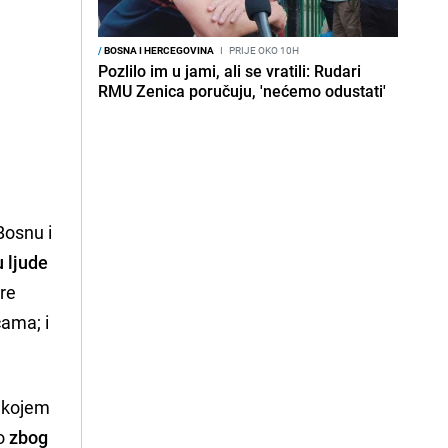
/
BOSNA I HERCEGOVINA
I
PRIJE OKO 10H
Pozlilo im u jami, ali se vratili: Rudari
e
RMU Zenica poručuju, 'nećemo odustati'
Bosnu i
 ljude
re
cama; i
u kojem
no
zbog