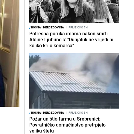
/
BOSNA I HERCEGOVINA
I
PRIJE OKO 7H
Potresna poruka imama nakon smrti
Aldine Ljubunčić: "Dunjaluk ne vrijedi ni
koliko krilo komarca"
/
BOSNA I HERCEGOVINA
I
PRIJE OKO 8H
Požar uništio farmu u Srebrenici:
Povratničko domaćinstvo pretrpjelo
veliku štetu