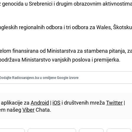
 genocida u Srebrenici i drugim obrazovnim aktivnostim
gleskih regionalnih odbora i tri odbora za Wales, Škotsku
jelom finansirana od Ministarstva za stambena pitanja, z
e podržava Ministarstvo vanjskih poslova i premijerka.
Dodajte Radiosarajevo.ba u omiljene Google izvore
aplikacije za
Android
|
iOS
i društvenih mreža
Twitter
|
utem našeg
Viber
Chata.