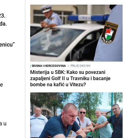
23.
da.
enicu”
/
BOSNA I HERCEGOVINA
I
PRIJE OKO 9H
Misterija u SBK: Kako su povezani
zapaljeni Golf II u Travniku i bacanje
je
bombe na kafić u Vitezu?
a u