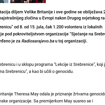
cija diljem Velike Britanije i ove godine se obilježava 
najstrašnijeg zločina u Evropi nakon Drugog svjetskog ra
icu” od 8. od 15. jula, čak 1.200 volontera iz lokalnih
ije pod pokroviteljstvom organizacije “Sjećanje na Srebr
vrđeno je za
Radiosarajevo.ba
u toj organizaciji.
ebrenicu i u sklopu programa “Lekcije iz Srebrenice”, koji 
na Srebrenicu”, a kao bi učili o genocidu.
itanije Theresa May odala je priznanje žrtvama genocid
tanske organizacije. Sa premijerkom May susreo se i