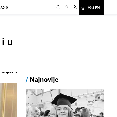
RADIO
90,2 FM
i u
osarajevo.ba
/
Najnovije