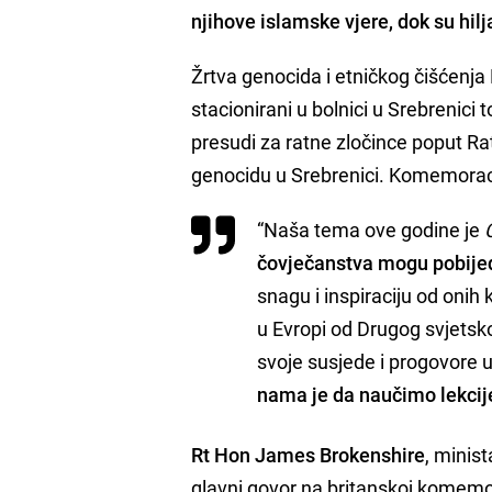
njihove islamske vjere, dok su
hil
Žrtva genocida i etničkog čišćenja Nu
stacionirani u bolnici u Srebrenici
presudi za ratne zločince poput R
genocidu u Srebrenici. Komemoraci
“Naša tema ove godine je
čovječanstva mogu po
bije
snagu i inspiraciju od onih
u Evropi od Drugog svjetsko
svoje susjede i progovore u 
nama je da naučimo lekcije
Rt Hon James Brokenshire
, minis
glavni govor na britanskoj komemo