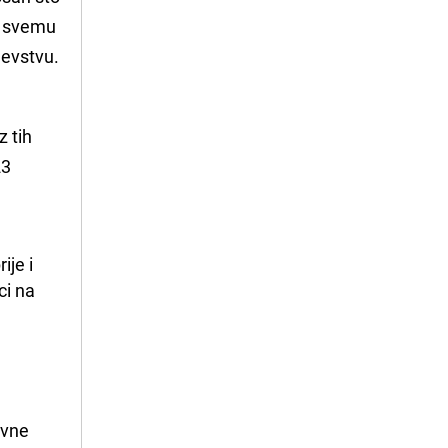
 u svemu
jevstvu.
z tih
23
je i 
i na 
ovne