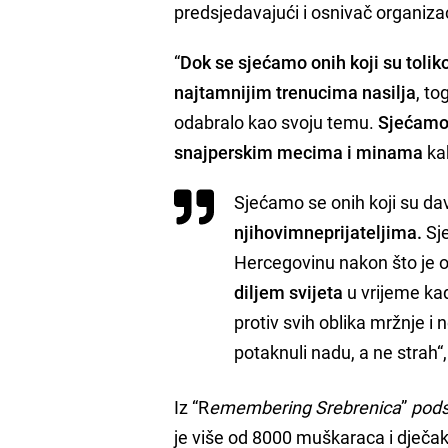
predsjedavajući i osnivač organizac
“
Dok se sjećamo onih koji su toliko 
najtamnijim trenucima nasilja
, to
odabralo kao svoju temu.
Sjećamo 
snajperskim mecima i minama
kak
Sjećamo se onih koji su dav
njihovim
neprijateljima.
Sj
Hercegovinu nakon što je or
diljem svijeta
u vrijeme ka
protiv svih oblika mržnje i 
potaknuli nadu, a ne strah“
Iz “R
emembering Srebrenica
”
pods
je više od 8000 muškaraca i dječa