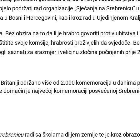
spjelo podržati rad organizacije „Sjećanja na Srebrenicu“
 u Bosni i Hercegovini, kao i kroz rad u Ujedinjenom Kral
Bez obzira na to da li je hrabro govoriti protiv ubitstva i
titite svoje komšije, hrabrosti preživjelih da svjedoče. Be
li saznati za srazmjer i veličinu zločina počinjenih prije 
j Britaniji održano više od 2.000 komemoracija u danima pri
ja je domaćin je najvećoj komemoraciji posvećenoj Srebrenic
Srebrenicu
radi sa školama diljem zemlje te je kroz obraz