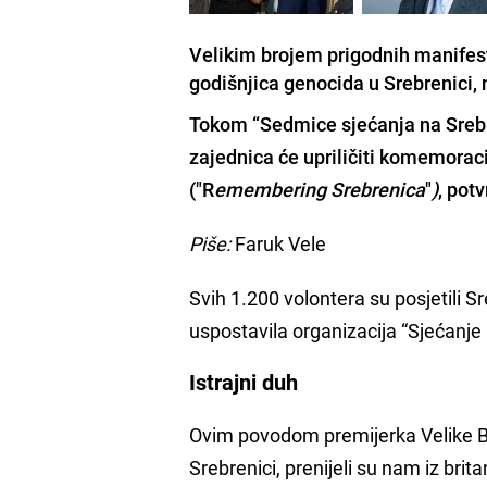
Velikim brojem prigodnih manifesta
godišnjica genocida u Srebrenici, 
Tokom “Sedmice sjećanja na Srebren
zajednica će upriličiti komemorac
("R
emembering Srebrenica
"
)
, pot
Piše:
Faruk Vele
Svih 1.200 volontera su posjetili Sr
uspostavila organizacija “Sjećanje 
Istrajni duh
Ovim povodom premijerka Velike Br
Srebrenici, prenijeli su nam iz bri