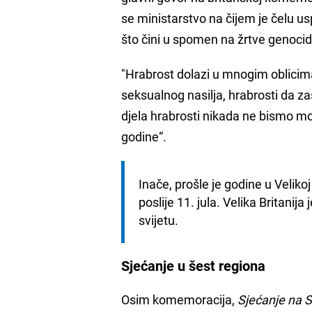
se ministarstvo na čijem je čelu u
što čini u spomen na žrtve genocida
"Hrabrost dolazi u mnogim oblicima. 
seksualnog nasilja, hrabrosti da zaš
djela hrabrosti nikada ne bismo mog
godine“.
Inače, prošle je godine u Veliko
poslije 11. jula. Velika Britani
svijetu.
Sjećanje u šest regiona
Osim komemoracija,
Sjećanje na 