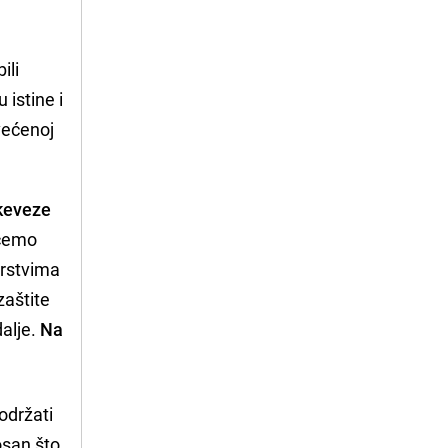
ili
 istine i
većenoj
ke
veze
učemo
erstvima
 zaštite
dalje.
Na
održati
osan što