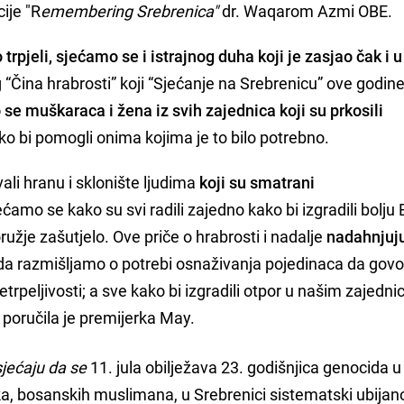
ije "R
emembering Srebrenica"
dr. Waqarom Azmi OBE.
trpjeli, sjećamo se i istrajnog duha koji je zasjao čak i u
g “Čina hrabrosti” koji “Sjećanje na Srebrenicu” ove godin
se muškaraca i žena iz svih zajednica koji su
prkosili
o bi pomogli onima kojima je to bilo potrebno.
ali hranu i sklonište ljudima
koji su smatrani
ećamo se kako su svi radili zajedno kako bi izgradili bolju 
užje zašutjelo. Ove priče o hrabrosti i nadalje
nadahnjuju
da razmišljamo o potrebi osnaživanja pojedinaca da govo
netrpeljivosti; a sve kako bi izgradili otpor u našim zajedni
, poručila je premijerka May.
jećaju da se
11. jula obilježava 23. godišnjica genocida 
ka, bosanskih muslimana, u Srebrenici sistematski ubija