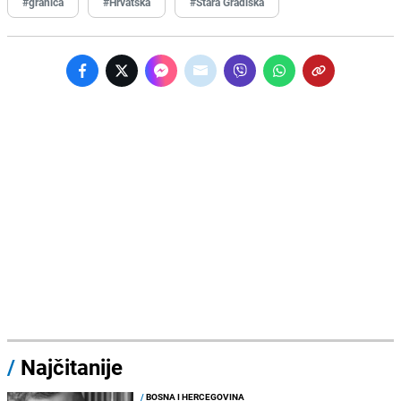
#granica
#Hrvatska
#Stara Gradiška
/
Najčitanije
/
BOSNA I HERCEGOVINA