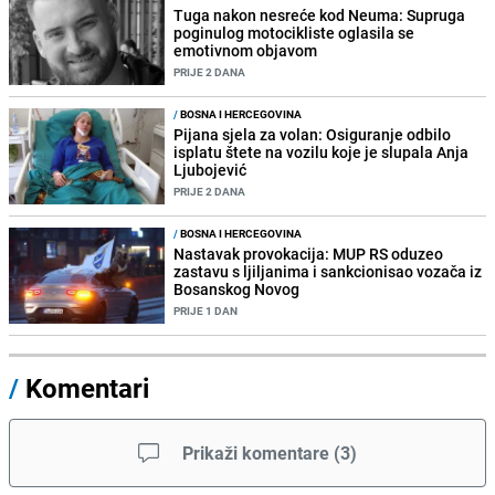
Tuga nakon nesreće kod Neuma: Supruga
poginulog motocikliste oglasila se
emotivnom objavom
PRIJE 2 DANA
/
BOSNA I HERCEGOVINA
Pijana sjela za volan: Osiguranje odbilo
isplatu štete na vozilu koje je slupala Anja
Ljubojević
PRIJE 2 DANA
/
BOSNA I HERCEGOVINA
Nastavak provokacija: MUP RS oduzeo
zastavu s ljiljanima i sankcionisao vozača iz
Bosanskog Novog
PRIJE 1 DAN
/
Komentari
Prikaži komentare
(
3
)