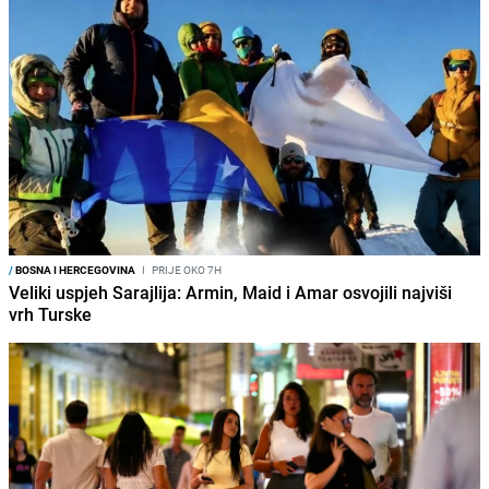
/
BOSNA I HERCEGOVINA
I
PRIJE OKO 7H
Veliki uspjeh Sarajlija: Armin, Maid i Amar osvojili najviši
vrh Turske