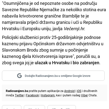
"Osumnjičena je od nepoznate osobe na području
Savezne Republike Njemačke za nekoliko stotina eura
nabavila krivotvorene granične štambilje te je
namjeravala prijeći državnu granicu i ući u Republiku
Hrvatsku i Europsku uniju, javlja
Večernji.hr.
Policijski službenici protiv 25-godišnjakinje podnose
kaznenu prijavu Općinskom državnom odvjetništvu u
Slavonskom Brodu zbog sumnje u počinjenje
kaznenog djela Krivotvorenja isprave", poručili su, a
zbog svega joj je
ulazak u Hrvatsku i bio zabranjen
.
Dodajte Radiosarajevo.ba u omiljene Google izvore
Radiosarajevo.ba
pratite putem aplikacije za
Android
|
iOS
i društvenih
mreža
Twitter
|
Facebook
|
Instagram
, kao i putem našeg
Viber
Chata.