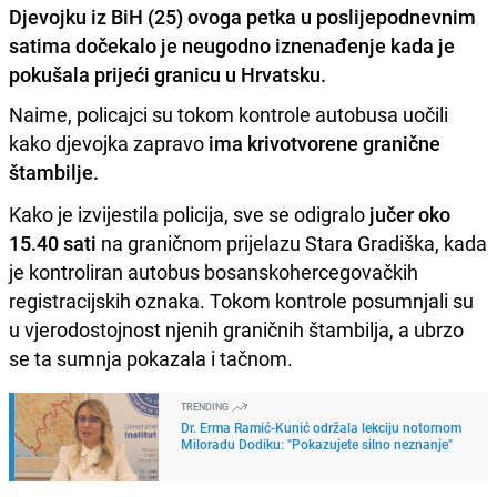
Djevojku iz BiH (25) ovoga petka u poslijepodnevnim
satima dočekalo je neugodno iznenađenje kada je
pokušala prijeći granicu u Hrvatsku.
Naime, policajci su tokom kontrole autobusa uočili
kako djevojka zapravo
ima krivotvorene granične
štambilje.
Kako je izvijestila policija, sve se odigralo
jučer oko
15.40 sati
na graničnom prijelazu Stara Gradiška, kada
je kontroliran autobus bosanskohercegovačkih
registracijskih oznaka. Tokom kontrole posumnjali su
u vjerodostojnost njenih graničnih štambilja, a ubrzo
se ta sumnja pokazala i tačnom.
TRENDING
Dr. Erma Ramić-Kunić održala lekciju notornom
Miloradu Dodiku: "Pokazujete silno neznanje"