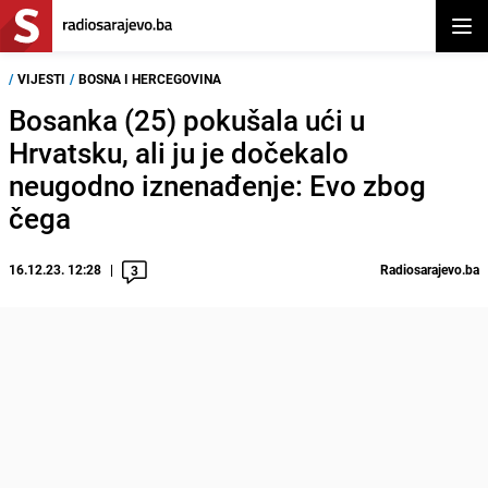
Otvor
/
VIJESTI
/
BOSNA I HERCEGOVINA
Bosanka (25) pokušala ući u
Hrvatsku, ali ju je dočekalo
neugodno iznenađenje: Evo zbog
čega
16.12.23. 12:28
Radiosarajevo.ba
3