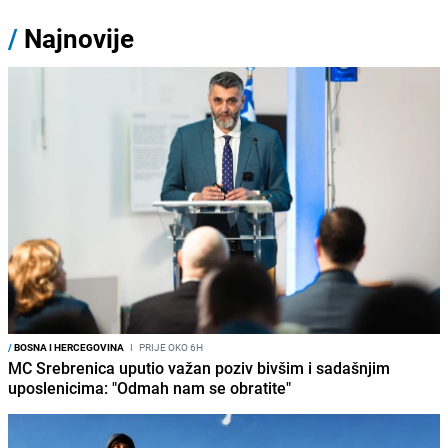
/
Najnovije
/
BOSNA I HERCEGOVINA
I
PRIJE OKO 6H
MC Srebrenica uputio važan poziv bivšim i sadašnjim
uposlenicima: "Odmah nam se obratite"