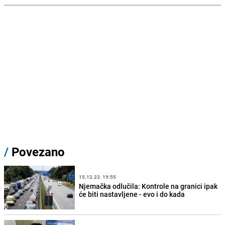
/
Povezano
15.12.23. 19:55
Njemačka odlučila: Kontrole na granici ipak
će biti nastavljene - evo i do kada