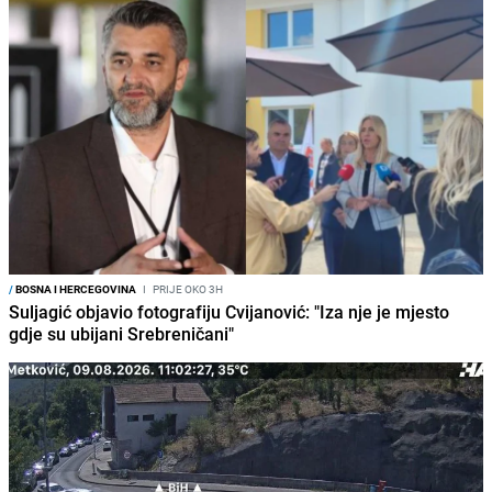
/
BOSNA I HERCEGOVINA
I
PRIJE OKO 3H
Suljagić objavio fotografiju Cvijanović: "Iza nje je mjesto
gdje su ubijani Srebreničani"