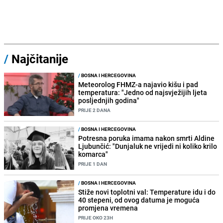
/
Najčitanije
/
BOSNA I HERCEGOVINA
Meteorolog FHMZ-a najavio kišu i pad
temperatura: "Jedno od najsvježijih ljeta
posljednjih godina"
PRIJE 2 DANA
/
BOSNA I HERCEGOVINA
Potresna poruka imama nakon smrti Aldine
Ljubunčić: "Dunjaluk ne vrijedi ni koliko krilo
komarca"
PRIJE 1 DAN
/
BOSNA I HERCEGOVINA
Stiže novi toplotni val: Temperature idu i do
40 stepeni, od ovog datuma je moguća
promjena vremena
PRIJE OKO 23H