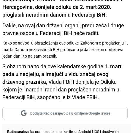
Hercegovine, donijela odluku da
2. mart 2020.
proglasili neradnim
danom u Federaciji
BiH.
Dakle, na ovaj dan državni organi, preduzeća i druge
pravne osobe u Federaciji BiH neće raditi.
Kako se navodi u obrazloženju ove odluke, Zakonom o proglašenju 1.
marta Danom nezavisnosti BiH propisano je da se se on obilježava
jedan dan i to na sam praznik.
S obzirom na to da ove kalendarske godine
1. mart
pada u nedjelju, a imajući u vidu
značaj ovog
državnog praznika
, Vlada FBiH donijela je Odluku
kojom je i naredni radni dan proglašen neradnim u
Federaciji BiH, saopćeno je iz Vlade FBiH.
Dodajte Radiosarajevo.ba u omiljene Google izvore
Radiosarajevo.ba
pratite putem aplikacije za
Android
|
iOS
i društvenih