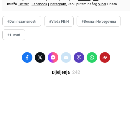
mreža
Twitter
|
Facebook
|
Instagram
, kao i putem našeg
Viber
Chata.
#Dan nezavisnosti
#Vlada FBiH
#Bosna i Hercegovina
#1. mart
242
Dijeljenja