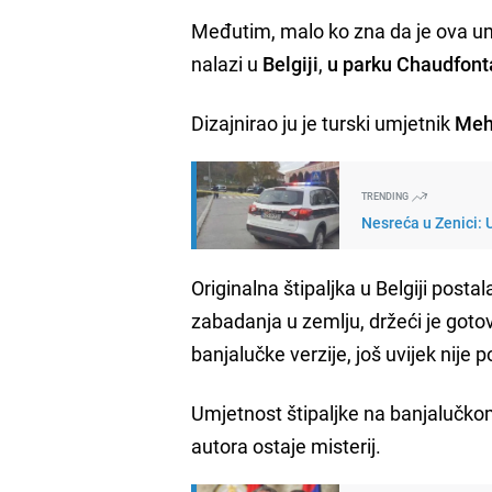
Međutim, malo ko zna da je ova umj
nalazi u
Belgiji
,
u parku Chaudfonta
Dizajnirao ju je turski umjetnik
Meh
TRENDING
Nesreća u Zenici: 
Originalna štipaljka u Belgiji postal
zabadanja u zemlju, držeći je got
banjalučke verzije, još uvijek nije 
Umjetnost štipaljke na banjalučkom
autora ostaje misterij.