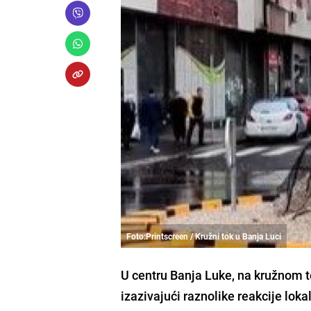
Foto:Printscreen / Kružni tok u Banja Luci
U centru Banja Luke, na kružnom to
izazivajući raznolike reakcije lok