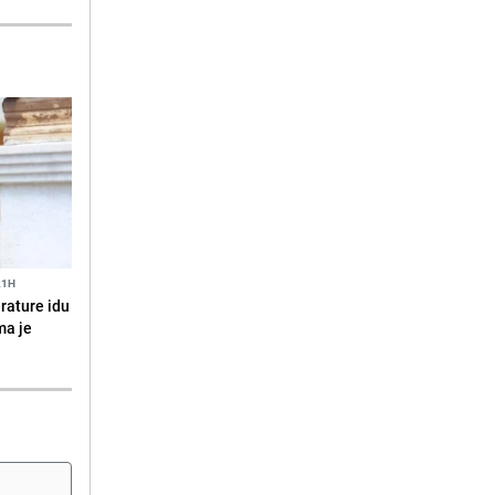
21H
erature idu
ma je