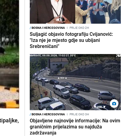
/
BOSNA I HERCEGOVINA
I
PRIJE OKO 2H
Suljagić objavio fotografiju Cvijanović:
"Iza nje je mjesto gdje su ubijani
Srebreničani"
/
BOSNA I HERCEGOVINA
I
PRIJE OKO 3H
ipaljke,
Objavljene najnovije informacije: Na ovim
graničnim prijelazima su najduža
zadržavanja