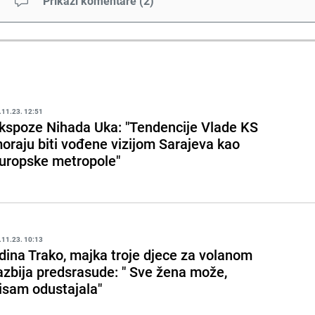
Prikaži komentare
(
2
)
.11.23. 12:51
kspoze Nihada Uka: "Tendencije Vlade KS
oraju biti vođene vizijom Sarajeva kao
uropske metropole"
.11.23. 10:13
dina Trako, majka troje djece za volanom
azbija predsrasude: " Sve žena može,
isam odustajala"