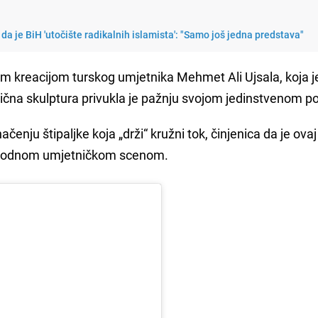
da je BiH 'utočište radikalnih islamista': "Samo još jedna predstava"
om kreacijom turskog umjetnika Mehmet Ali Ujsala, koja j
bična skulptura privukla je pažnju svojom jedinstvenom 
enju štipaljke koja „drži“ kružni tok, činjenica da je ovaj
arodnom umjetničkom scenom.