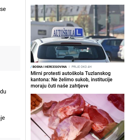
 se
/
BOSNA I HERCEGOVINA
I
PRIJE OKO 4H
Mirni protesti autoškola Tuzlanskog
kantona: Ne želimo sukob, institucije
u
moraju čuti naše zahtjeve
edu
nje