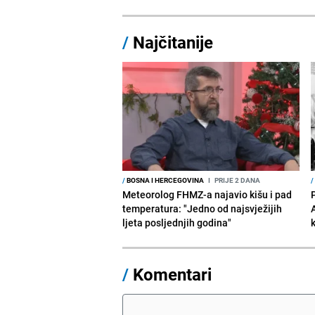
/
Najčitanije
/
BOSNA I HERCEGOVINA
I
PRIJE 2 DANA
/
Meteorolog FHMZ-a najavio kišu i pad
temperatura: "Jedno od najsvježijih
ljeta posljednjih godina"
/
Komentari