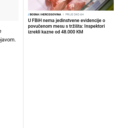
/
BOSNA I HERCEGOVINA
I
PRIJE OKO 4H
U FBiH nema jedinstvene evidencije o
povučenom mesu s tržišta: Inspektori
e
izrekli kazne od 48.000 KM
pojavom.