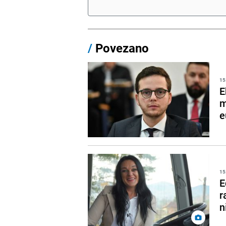
/
Povezano
15
E
m
e
15
E
r
n