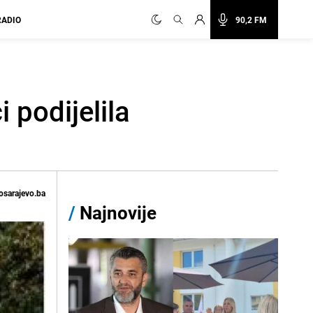
RADIO
90,2 FM
 podijelila
osarajevo.ba
/
Najnovije