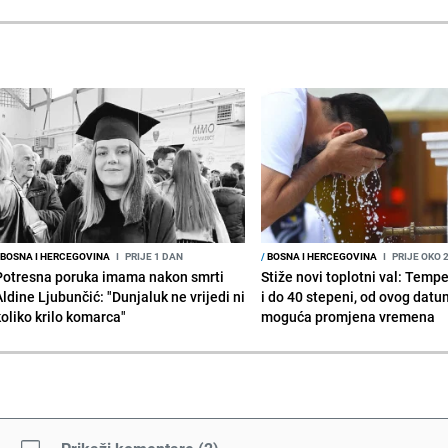
BOSNA I HERCEGOVINA
I
PRIJE 1 DAN
/
BOSNA I HERCEGOVINA
I
PRIJE OKO 
Potresna poruka imama nakon smrti
Stiže novi toplotni val: Temp
Aldine Ljubunčić: "Dunjaluk ne vrijedi ni
i do 40 stepeni, od ovog datu
koliko krilo komarca"
moguća promjena vremena