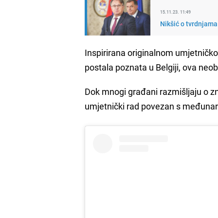
15.11.23. 11:49
Nikšić o tvrdnjama 
Inspirirana originalnom umjetničk
postala poznata u Belgiji, ova neo
Dok mnogi građani razmišljaju o znač
umjetnički rad povezan s međun