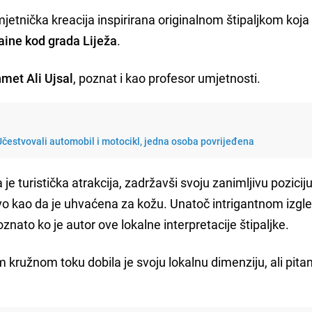
etnička kreacija inspirirana originalnom štipaljkom koja
ine kod grada Liježa
.
met Ali Ujsal
, poznat i kao profesor umjetnosti.
Učestvovali automobil i motocikl, jedna osoba povrijeđena
a je turistička atrakcija, zadržavši svoju zanimljivu pozicij
ovo kao da je uhvaćena za kožu. Unatoč intrigantnom izgl
poznato ko je autor ove lokalne interpretacije štipaljke.
 kružnom toku dobila je svoju lokalnu dimenziju, ali pita