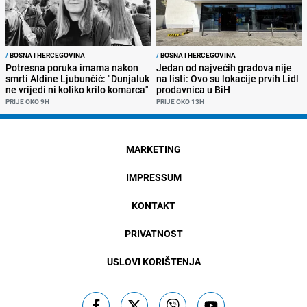
/
BOSNA I HERCEGOVINA
/
BOSNA I HERCEGOVINA
Potresna poruka imama nakon
Jedan od najvećih gradova nije
smrti Aldine Ljubunčić: "Dunjaluk
na listi: Ovo su lokacije prvih Lidl
ne vrijedi ni koliko krilo komarca"
prodavnica u BiH
PRIJE OKO 9H
PRIJE OKO 13H
MARKETING
IMPRESSUM
KONTAKT
PRIVATNOST
USLOVI KORIŠTENJA