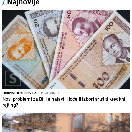
/
Najnovije
/
BOSNA I HERCEGOVINA
I
PRIJE 13MIN
Novi problemi za BiH u najavi: Hoće li izbori srušiti kreditni
rejting?