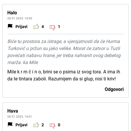
Halo
28.01.2023. 16:00
Prijavi
4
1
Biće tu prostora za istrage, a vjerojatnosti da će Hurma
Turković u pržun su jako velike. Morat će zatvor u Tuzli
povećati nabavu hrane, jer treba nahranit ovog debelog
marža. ka Mile
Mile k r m č i n o, brini se o psima iz svog tora. A ima ih
da te tintara zaboli. Razumijem da si glup, nisi ti kriv!
Odgovori
Hava
28.01.2023. 16:01
Prijavi
2
0