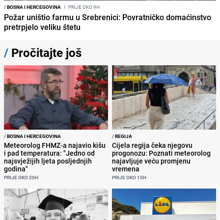
/
BOSNA I HERCEGOVINA
I
PRIJE OKO 9H
Požar uništio farmu u Srebrenici: Povratničko domaćinstvo
pretrpjelo veliku štetu
/
Pročitajte još
/
BOSNA I HERCEGOVINA
/
REGIJA
Meteorolog FHMZ-a najavio kišu
Cijela regija čeka njegovu
i pad temperatura: "Jedno od
progonozu: Poznati meteorolog
najsvježijih ljeta posljednjih
najavljuje veću promjenu
godina"
vremena
PRIJE OKO 20H
PRIJE OKO 15H