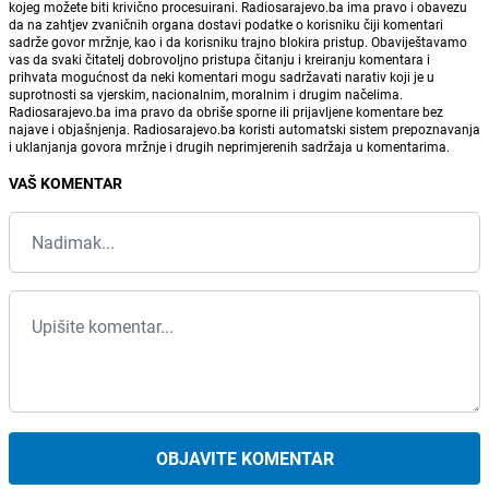
kojeg možete biti krivično procesuirani. Radiosarajevo.ba ima pravo i obavezu
da na zahtjev zvaničnih organa dostavi podatke o korisniku čiji komentari
sadrže govor mržnje, kao i da korisniku trajno blokira pristup. Obaviještavamo
vas da svaki čitatelj dobrovoljno pristupa čitanju i kreiranju komentara i
prihvata mogućnost da neki komentari mogu sadržavati narativ koji je u
suprotnosti sa vjerskim, nacionalnim, moralnim i drugim načelima.
Radiosarajevo.ba ima pravo da obriše sporne ili prijavljene komentare bez
najave i objašnjenja. Radiosarajevo.ba koristi automatski sistem prepoznavanja
i uklanjanja govora mržnje i drugih neprimjerenih sadržaja u komentarima.
VAŠ KOMENTAR
OBJAVITE KOMENTAR