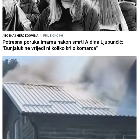
/
BOSNA I HERCEGOVINA
I
PRIJE OKO 9H
Potresna poruka imama nakon smrti Aldine Ljubunčić:
"Dunjaluk ne vrijedi ni koliko krilo komarca"