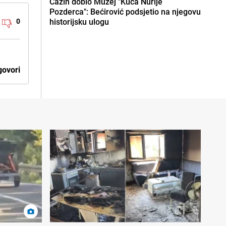
Cazin dobio Muzej "Kuća Nurije
Pozderca": Bećirović podsjetio na njegovu
0
historijsku ulogu
ovori