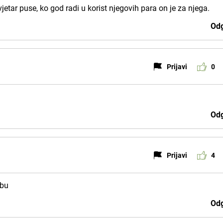
jetar puse, ko god radi u korist njegovih para on je za njega.
Odg
Prijavi
0
Odg
Prijavi
4
ebu
Odg