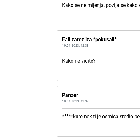
Kako se ne mijenja, povija se kako v
Fali zarez iza *pokusali*
19.01.2023. 12:33
Kako ne vidite?
Panzer
19.01.2023. 13:37
*****kuro nek ti je osmica sredio b