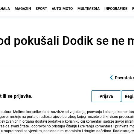
HALA
MAGAZIN
SPORT
AUTO-MOTO
MULTIMEDIA
INFOGRAFIKE
od pokušali Dodik se ne m
Povratak 
li se prijavite.
Prijava
Regi
i autora. Molimo korisnike da se suzdrže od vrijeđanja, psovanja i pisanja komentara
govor mržnje na portalu radiosarajevo.ba, zbog kojeg možete biti krivično procesuir
ev zvaničnih organa dostavi podatke o korisniku čiji komentari sadrže govor mržnj
vas da svaki čitatelj dobrovoljno pristupa čitanju i kreiranju komentara i prihvata 
e u suprotnosti sa vjerskim, nacionalnim, moralnim i drugim načelima. Radiosaraje