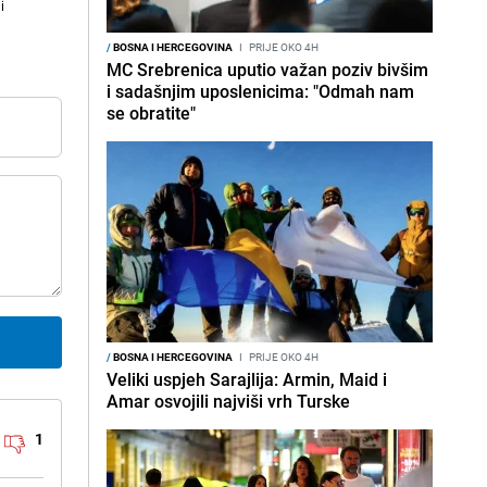
i
/
BOSNA I HERCEGOVINA
I
PRIJE OKO 4H
MC Srebrenica uputio važan poziv bivšim
i sadašnjim uposlenicima: "Odmah nam
se obratite"
/
BOSNA I HERCEGOVINA
I
PRIJE OKO 4H
Veliki uspjeh Sarajlija: Armin, Maid i
Amar osvojili najviši vrh Turske
1