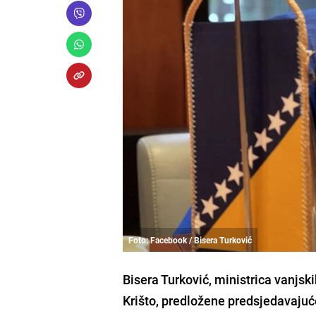
Foto: Facebook / Bisera Turković
Bisera Turković, ministrica vanjsk
Krišto, predložene predsjedavajuć