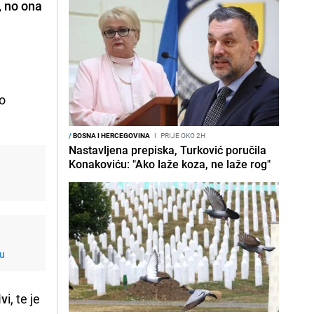
, no ona
lo
/
BOSNA I HERCEGOVINA
I
PRIJE OKO 2H
Nastavljena prepiska, Turković poručila
Konakoviću: "Ako laže koza, ne laže rog"
ku
iv
i, te je