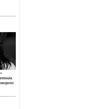
NA
reminula
 nevjerici