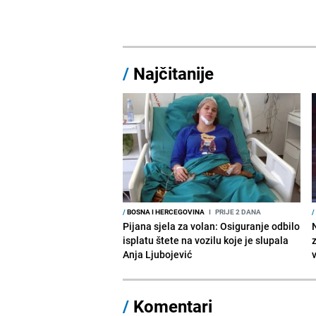
/
Najčitanije
/
BOSNA I HERCEGOVINA
I
PRIJE 2 DANA
/
Pijana sjela za volan: Osiguranje odbilo
isplatu štete na vozilu koje je slupala
Anja Ljubojević
/
Komentari