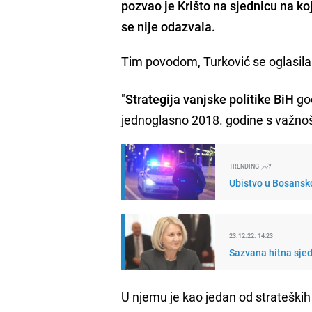
pozvao je Krišto na sjednicu na ko
se nije odazvala.
Tim povodom, Turković se oglasil
"
Strategija vanjske politike BiH
god
jednoglasno 2018. godine s važno
TRENDING
Ubistvo u Bosansko
23.12.22. 14:23
Sazvana hitna sjed
U njemu je kao jedan od strateških