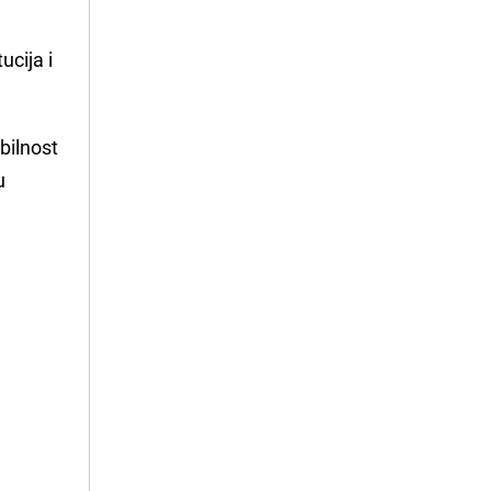
ucija i
abilnost
u