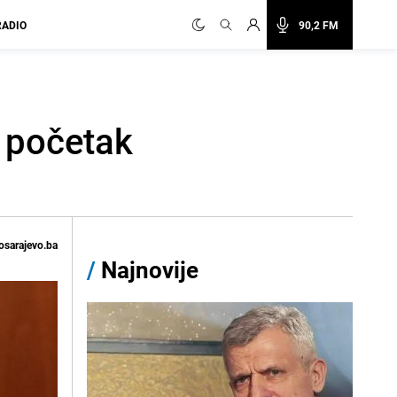
RADIO
90,2 FM
e početak
osarajevo.ba
/
Najnovije