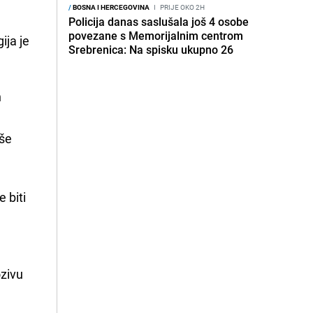
/
BOSNA I HERCEGOVINA
I
PRIJE OKO 2H
Policija danas saslušala još 4 osobe
povezane s Memorijalnim centrom
ija je
Srebrenica: Na spisku ukupno 26
h
aše
 biti
ozivu