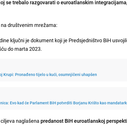
joj se trebalo razgovarati o euroatlanskim integracijama
a na društvenim mrežama:
ine ključni je dokument koji je Predsjedništvo BiH usvoji
šću do marta 2023.
j Krupi: Pronađeno tijelo u kući, osumnjičeni uhapšen
nica: Evo kad će Parlament BiH potvrditi Borjanu Krišto kao mandatar
 ciljeva naglašena
predanost BiH euroatlanskoj perspekt