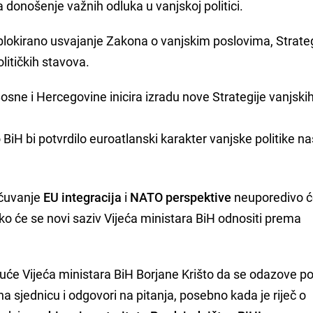
 donošenje važnih odluka u vanjskoj politici.
o blokirano usvajanje Zakona o vanjskim poslovima, Strateg
litičkih stavova.
osne i Hercegovine inicira izradu nove Strategije vanjski
iH bi potvrdilo euroatlanski karakter vanjske politike n
čuvanje
EU integracija
i
NATO perspektive
neuporedivo će
ako će se novi saziv Vijeća ministara BiH odnositi prema
uće Vijeća ministara BiH Borjane Krišto da se odazove p
a sjednicu i odgovori na pitanja, posebno kada je riječ o