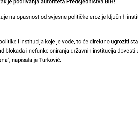
tak je
podrivanja autoriteta Predsjedništva BiH!
je na opasnost od svjesne političke erozije ključnih instit
tike i institucija koje je vode, to će direktno ugroziti st
nd blokada i nefunkcioniranja državnih institucija dovesti 
a", napisala je Turković.