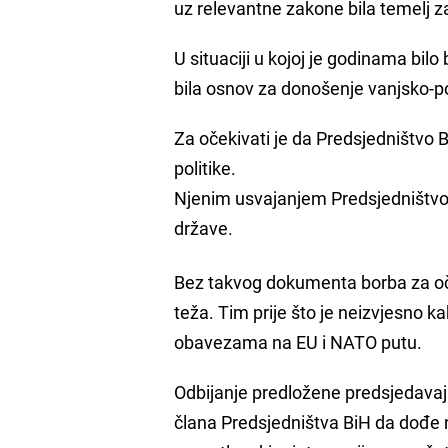
uz relevantne zakone bila temelj za
U situaciji u kojoj je godinama bil
bila osnov za donošenje vanjsko-po
Za očekivati je da Predsjedništvo B
politike.
Njenim usvajanjem Predsjedništvo B
države.
Bez takvog dokumenta borba za o
teža. Tim prije što je neizvjesno k
obavezama na EU i NATO putu.
Odbijanje predložene predsjedavaj
člana Predsjedništva BiH da dođe n