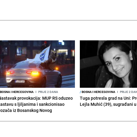
BOSNA I HERCEGOVINA
I
PRIJE 2 DANA
/
BOSNA I HERCEGOVINA
I
PRIJE 2 DA
Nastavak provokacija: MUP RS oduzeo
Tuga potresla grad na Uni: P
zastavu s ljiljanima i sankcionisao
Lejla Muhić (39), sugrađani u
vozača iz Bosanskog Novog