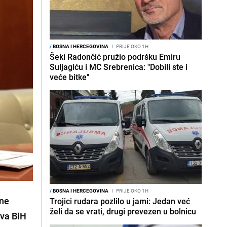
/
BOSNA I HERCEGOVINA
I
PRIJE OKO 1H
Šeki Radončić pružio podršku Emiru
Suljagiću i MC Srebrenica: "Dobili ste i
veće bitke"
/
BOSNA I HERCEGOVINA
I
PRIJE OKO 1H
ane
Trojici rudara pozlilo u jami: Jedan već
želi da se vrati, drugi prevezen u bolnicu
tva BiH