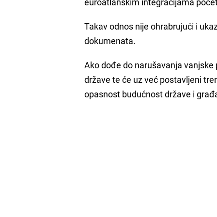
euroatlanskim integracijama poče
Takav odnos nije ohrabrujući i ukazu
dokumenata.
Ako dođe do narušavanja vanjske poli
države te će uz već postavljeni tre
opasnost budućnost države i građan