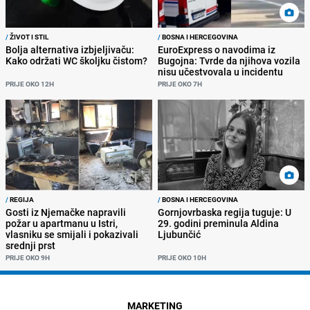
/
ŽIVOT I STIL
/
BOSNA I HERCEGOVINA
Bolja alternativa izbjeljivaču:
EuroExpress o navodima iz
Kako održati WC školjku čistom?
Bugojna: Tvrde da njihova vozila
nisu učestvovala u incidentu
PRIJE OKO 12H
PRIJE OKO 7H
/
REGIJA
/
BOSNA I HERCEGOVINA
Gosti iz Njemačke napravili
Gornjovrbaska regija tuguje: U
požar u apartmanu u Istri,
29. godini preminula Aldina
vlasniku se smijali i pokazivali
Ljubunčić
srednji prst
PRIJE OKO 9H
PRIJE OKO 10H
MARKETING