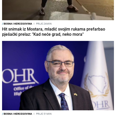
/
BOSNA I HERCEGOVINA
I
PRIJE 26MIN
Hit snimak iz Mostara, mladić svojim rukama prefarbao
pješački prelaz: "Kad neće grad, neko mora"
/
BOSNA I HERCEGOVINA
I
PRIJE 51MIN