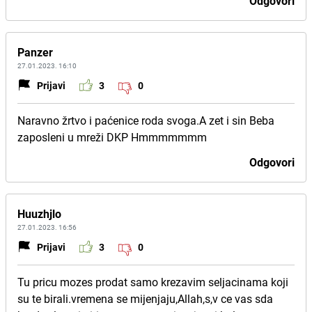
Odgovori
Panzer
27.01.2023. 16:10
Prijavi
3
0
Naravno žrtvo i paćenice roda svoga.A zet i sin Beba
zaposleni u mreži DKP Hmmmmmmm
Odgovori
Huuzhjlo
27.01.2023. 16:56
Prijavi
3
0
Tu pricu mozes prodat samo krezavim seljacinama koji
su te birali.vremena se mijenjaju,Allah,s,v ce vas sda