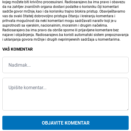
kojeg možete biti krivično procesuirani. Radiosarajevo.ba ima pravo i obavezu
da na zahtjev zvaničnih organa dostavi podatke o korisniku čiji komentari
sadrže govor mržnje, kao i da korisniku trajno blokira pristup. Obaviještavamo
vas da svaki čitatelj dobrovoljno pristupa čitanju i kreiranju komentara i
prihvata mogućnost da neki komentari mogu sadržavati narativ koji je u
suprotnosti sa vjerskim, nacionalnim, moralnim i drugim načelima.
Radiosarajevo.ba ima pravo da obriše sporne ili prijavljene komentare bez
najave i objašnjenja. Radiosarajevo.ba koristi automatski sistem prepoznavanja
i uklanjanja govora mržnje i drugih neprimjerenih sadržaja u komentarima.
VAŠ KOMENTAR
OBJAVITE KOMENTAR