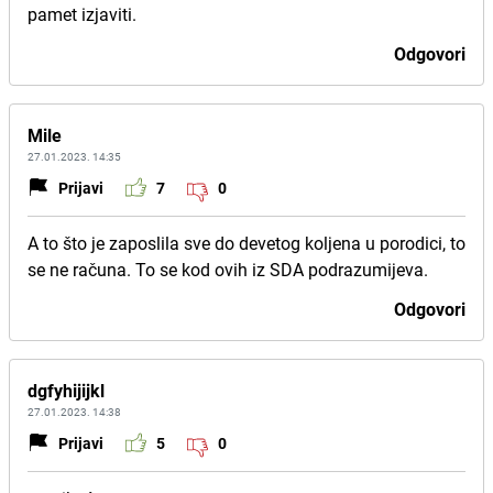
pamet izjaviti.
Odgovori
Mile
27.01.2023. 14:35
Prijavi
7
0
A to što je zaposlila sve do devetog koljena u porodici, to
se ne računa. To se kod ovih iz SDA podrazumijeva.
Odgovori
dgfyhijijkl
27.01.2023. 14:38
Prijavi
5
0