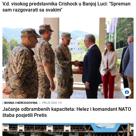
V.d. visokog predstavnika Crishock u Banjoj Luci: "Spreman
sam razgovarati sa svakim"
/
BOSNA I HERCEGOVINA
I
PRIJE OKO 1H
Jačanje odbrambenih kapaciteta: Helez i komandant NATO
štaba posjetili Pretis