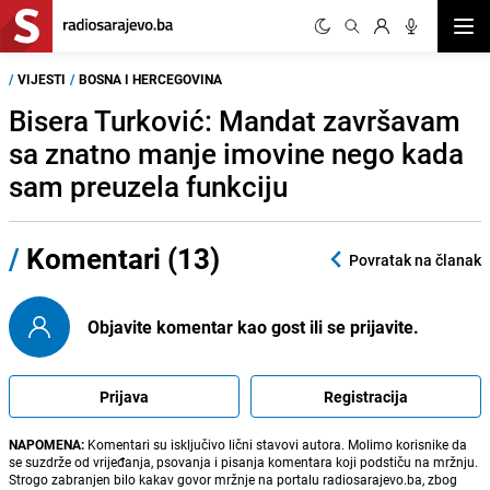
Otvor
/
VIJESTI
/
BOSNA I HERCEGOVINA
Bisera Turković: Mandat završavam
sa znatno manje imovine nego kada
sam preuzela funkciju
/
Komentari (13)
Povratak na članak
Objavite komentar kao gost ili se prijavite.
Prijava
Registracija
NAPOMENA:
Komentari su isključivo lični stavovi autora. Molimo korisnike da
se suzdrže od vrijeđanja, psovanja i pisanja komentara koji podstiču na mržnju.
Strogo zabranjen bilo kakav govor mržnje na portalu radiosarajevo.ba, zbog