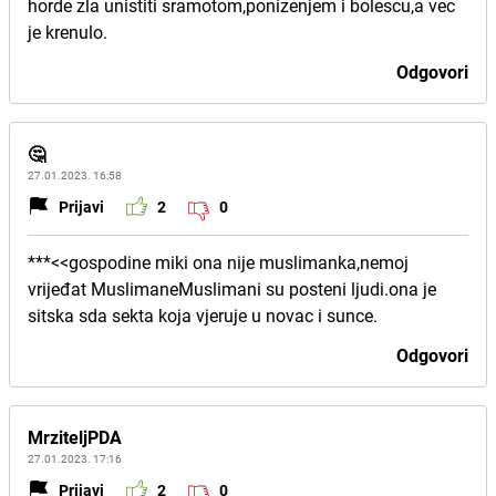
horde zla unistiti sramotom,ponizenjem i bolescu,a vec
je krenulo.
Odgovori
🤔
27.01.2023. 16:58
Prijavi
2
0
***<<gospodine miki ona nije muslimanka,nemoj
vrijeđat MuslimaneMuslimani su posteni ljudi.ona je
sitska sda sekta koja vjeruje u novac i sunce.
Odgovori
MrziteljPDA
27.01.2023. 17:16
Prijavi
2
0