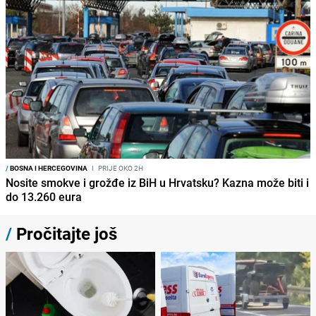
/
BOSNA I HERCEGOVINA
I
PRIJE OKO 2H
Nosite smokve i grožđe iz BiH u Hrvatsku? Kazna može biti i
do 13.260 eura
/
Pročitajte još