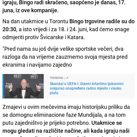
igraju, Bingo radi skraćeno, saopćeno je danas, 17.
juna, iz ove kompanije.
Na dan utakmice u Torontu
Bingo trgovine radile su do
20:30
, a isto vrijedi i za 18. i 24. juni, kad ćemo snage
odmjeriti protiv Švicarske i Katara.
"Pred nama su još dvije velike sportske večeri, dva
razloga da na vrijeme zauzmemo svoja mjesta pred
ekranima i navijamo zajedno
TRENDING
Skandal u UEFA-i: Gianni Infantino ljubavnici
osigurao unapređeno radno mjesto i visoku
platu
Zmajevi u ovim mečevima imaju historijsku priliku da
se domognu eliminacione faze Mundijala, a na tom
putu zajedništvo je prijeko potrebno.
Utakmice se
mogu gledati na različite načine, ali kada igraju naši