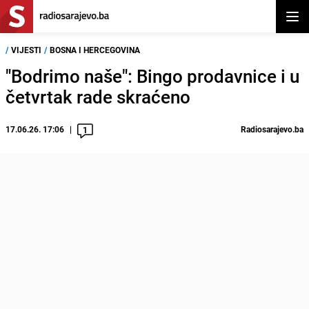
Otvor
/
VIJESTI
/
BOSNA I HERCEGOVINA
"Bodrimo naše": Bingo prodavnice i u
četvrtak rade skraćeno
17.06.26. 17:06
Radiosarajevo.ba
1