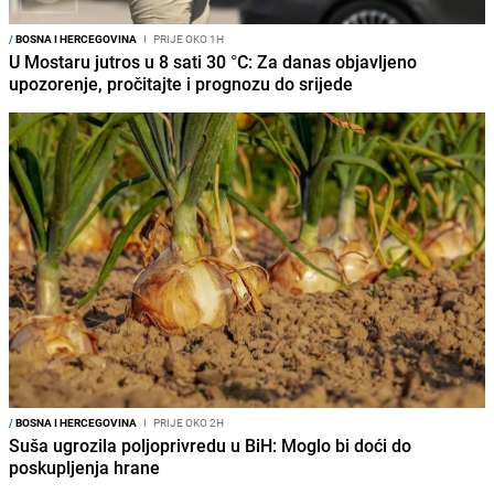
/
BOSNA I HERCEGOVINA
I
PRIJE OKO 1H
U Mostaru jutros u 8 sati 30 °C: Za danas objavljeno
upozorenje, pročitajte i prognozu do srijede
/
BOSNA I HERCEGOVINA
I
PRIJE OKO 2H
Suša ugrozila poljoprivredu u BiH: Moglo bi doći do
poskupljenja hrane