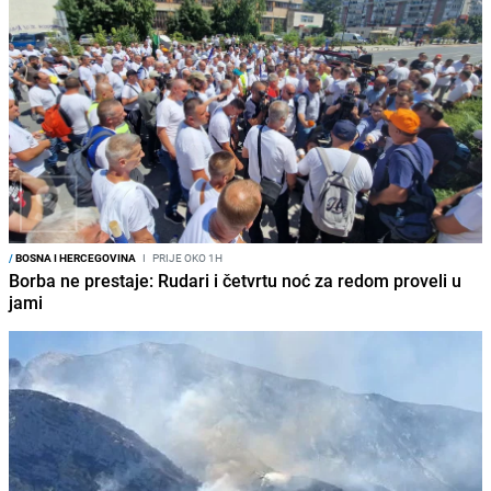
/
BOSNA I HERCEGOVINA
I
PRIJE OKO 1H
Borba ne prestaje: Rudari i četvrtu noć za redom proveli u
jami