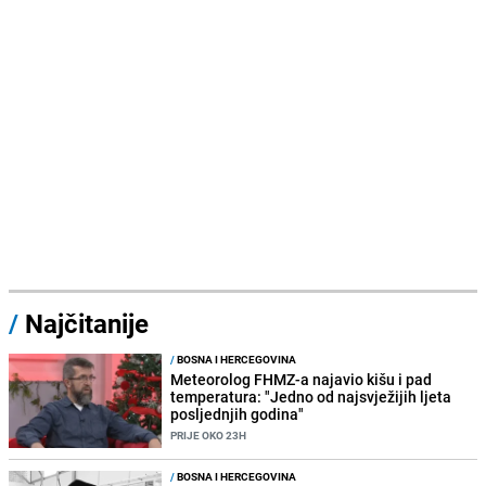
/
Najčitanije
/
BOSNA I HERCEGOVINA
Meteorolog FHMZ-a najavio kišu i pad
temperatura: "Jedno od najsvježijih ljeta
posljednjih godina"
PRIJE OKO 23H
/
BOSNA I HERCEGOVINA