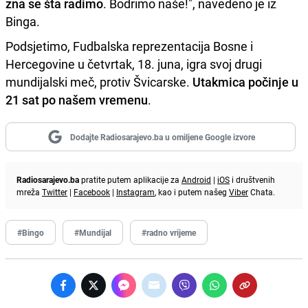
zna se šta radimo
. Bodrimo naše!", navedeno je iz
Binga.
Podsjetimo, Fudbalska reprezentacija Bosne i
Hercegovine u četvrtak, 18. juna, igra svoj drugi
mundijalski meč, protiv Švicarske.
Utakmica počinje u
21 sat po našem vremenu
.
Dodajte Radiosarajevo.ba u omiljene Google izvore
Radiosarajevo.ba
pratite putem aplikacije za
Android
|
iOS
i društvenih
mreža
Twitter
|
Facebook
|
Instagram
, kao i putem našeg
Viber
Chata.
#Bingo
#Mundijal
#radno vrijeme