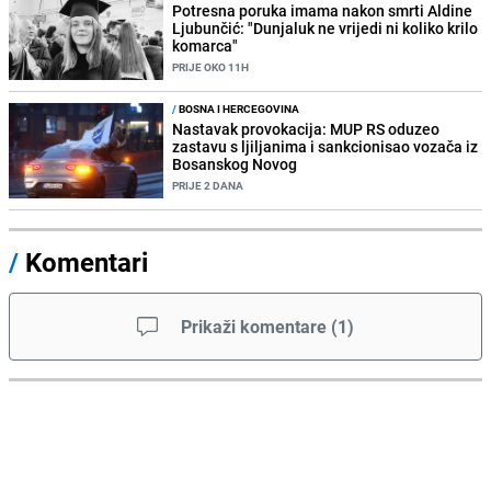
Potresna poruka imama nakon smrti Aldine
Ljubunčić: "Dunjaluk ne vrijedi ni koliko krilo
komarca"
PRIJE OKO 11H
/
BOSNA I HERCEGOVINA
Nastavak provokacija: MUP RS oduzeo
zastavu s ljiljanima i sankcionisao vozača iz
Bosanskog Novog
PRIJE 2 DANA
/
Komentari
Prikaži komentare
(
1
)