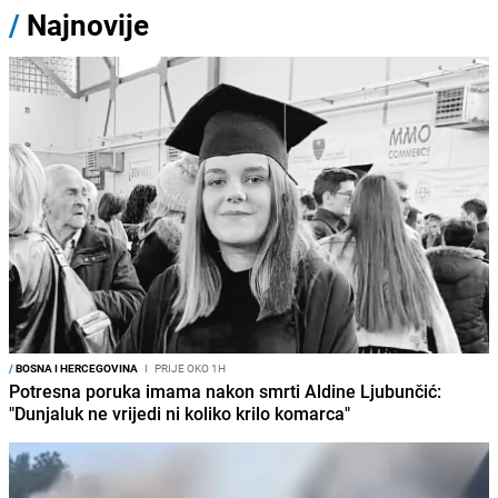
/
Najnovije
/
BOSNA I HERCEGOVINA
I
PRIJE OKO 1H
Potresna poruka imama nakon smrti Aldine Ljubunčić:
"Dunjaluk ne vrijedi ni koliko krilo komarca"