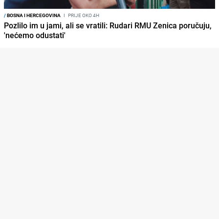
/
BOSNA I HERCEGOVINA
I
PRIJE OKO 4H
Pozlilo im u jami, ali se vratili: Rudari RMU Zenica poručuju,
'nećemo odustati'