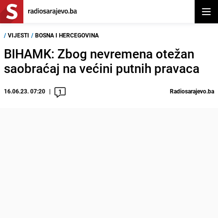
Otvor
/
VIJESTI
/
BOSNA I HERCEGOVINA
BIHAMK: Zbog nevremena otežan
saobraćaj na većini putnih pravaca
16.06.23. 07:20
Radiosarajevo.ba
1