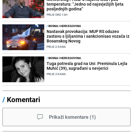
temperatura: "Jedno od najsvježijih ljeta
posljednjih godina"
PRIJE OKO 13H
/
BOSNA I HERCEGOVINA
Nastavak provokacija: MUP RS oduzeo
zastavu s ljiljanima i sankcionisao vozača iz
Bosanskog Novog
PRIJE 2 DANA
/
BOSNA I HERCEGOVINA
Tuga potresla grad na Uni: Preminula Lejla
Muhić (39), sugrađani u nevjerici
PRIJE 3 DANA
/
Komentari
Prikaži komentare
(
1
)