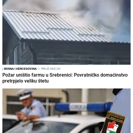
/
BOSNA I HERCEGOVINA
I
PRIJE OKO 2H
Požar uništio farmu u Srebrenici: Povratničko domaćinstvo
pretrpjelo veliku štetu