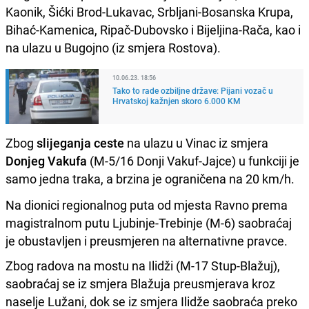
Kaonik, Šićki Brod-Lukavac, Srbljani-Bosanska Krupa,
Bihać-Kamenica, Ripač-Dubovsko i Bijeljina-Rača, kao i
na ulazu u Bugojno (iz smjera Rostova).
10.06.23. 18:56
Tako to rade ozbiljne države: Pijani vozač u
Hrvatskoj kažnjen skoro 6.000 KM
Zbog
slijeganja ceste
na ulazu u Vinac iz smjera
Donjeg Vakufa
(M-5/16 Donji Vakuf-Jajce) u funkciji je
samo jedna traka, a brzina je ograničena na 20 km/h.
Na dionici regionalnog puta od mjesta Ravno prema
magistralnom putu Ljubinje-Trebinje (M-6) saobraćaj
je obustavljen i preusmjeren na alternativne pravce.
Zbog radova na mostu na Ilidži (M-17 Stup-Blažuj),
saobraćaj se iz smjera Blažuja preusmjerava kroz
naselje Lužani, dok se iz smjera Ilidže saobraća preko