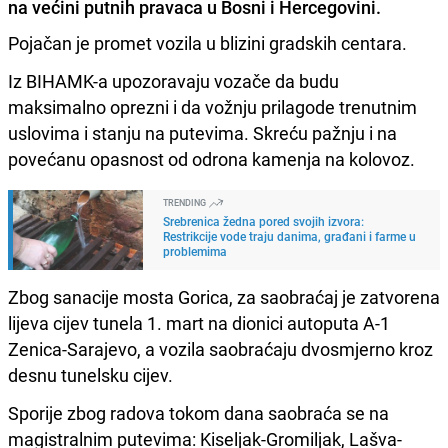
na većini putnih pravaca u Bosni i Hercegovini.
Pojačan je promet vozila u blizini gradskih centara.
Iz BIHAMK-a upozoravaju vozače da budu
maksimalno oprezni i da vožnju prilagode trenutnim
uslovima i stanju na putevima. Skreću pažnju i na
povećanu opasnost od odrona kamenja na kolovoz.
TRENDING
Srebrenica žedna pored svojih izvora:
Restrikcije vode traju danima, građani i farme u
problemima
Zbog sanacije mosta Gorica, za saobraćaj je zatvorena
lijeva cijev tunela 1. mart na dionici autoputa A-1
Zenica-Sarajevo, a vozila saobraćaju dvosmjerno kroz
desnu tunelsku cijev.
Sporije zbog radova tokom dana saobraća se na
magistralnim putevima: Kiseljak-Gromiljak, Lašva-