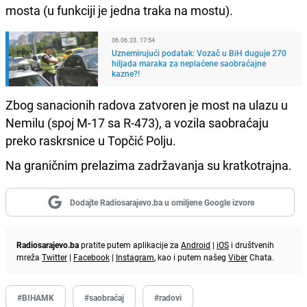
mosta (u funkciji je jedna traka na mostu).
06.06.23. 17:54
Uznemirujući podatak: Vozač u BiH duguje 270
hiljada maraka za neplaćene saobraćajne
kazne?!
Zbog sanacionih radova zatvoren je most na ulazu u
Nemilu (spoj M-17 sa R-473), a vozila saobraćaju
preko raskrsnice u Topčić Polju.
Na graničnim prelazima zadržavanja su kratkotrajna.
Dodajte Radiosarajevo.ba u omiljene Google izvore
Radiosarajevo.ba
pratite putem aplikacije za
Android
|
iOS
i društvenih
mreža
Twitter
|
Facebook
|
Instagram
, kao i putem našeg
Viber
Chata.
#BIHAMK
#saobraćaj
#radovi