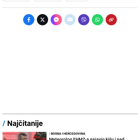
/
Najčitanije
/
BOSNA I HERCEGOVINA
Meteorolog FHMZ-a najavio kišu i pad