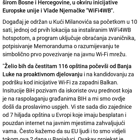
širom Bosne i Hercegovine, u okviru inicijative
Europske unije i Vlade Njemačke "WiFi4WB".
Događaj je održan u Kući Milanovića sa početkom u 10
sati, jednoj od prvih lokacija sa instaliranim WiFi4WB
hotspotom, a program uključuje obraćanja zvaničnika,
potpisivanje Memoranduma o razumijevanju te
simbolično prvo povezivanje na javnu Wi-Fi mrežu.
"
Želio bih da čestitam 116 opština počevši od Banja
Luke na proaktivnom djelovanju
i na kandidovanju za
podršku kod inicijative Wi-Fi za zapadni Balkan.
Insitucije BiH pozivam da iskoriste ovu prednost koja
je na raspolaganju građanima BIH a mi smo ovdje
došli da proslavimo uspjeh. Vi ste sada dio zajednice
od 7 hiljada opština u Evropi koje imaju besplatan i
pouzdan internet na javnim mjestima zahvaljujući
vama. Često kažemo da su EU ljudi i to smo vidjeli
tokom ova 2 dana u Banjaluci. Ovakav projekat je