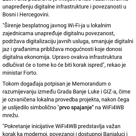
unapređenju digitalne infrastrukture i povezanosti u
Bosni i Hercegovini.
"Širenje besplatnog javnog Wi-Fi-ja u lokalnim
zajednicama unapređuje digitalnu povezanost,
podržava digitalizaciju javnih usluga, smanjuje digitalni
jaz i građanima približava mogućnosti koje donosi
digitalna ekonomija. Upravo ovakva infrastruktura
odlučivat će o tome ko će biti korak ispred", rekao je
ministar Forto.
Tokom događaja potpisan je Memorandum o
razumijevanju između Grada Banje Luke i GIZ-a, čime
je ozvaničena lokalna provedba projekta, nakon čega
je uslijedilo simbolično "
prvo spajanje"
na WiFi4WB
mrežu.
"Pokretanje inicijative WiFi4WB predstavlja važan
korak ka modernoj, povezanoj i dostupnoj Banjaluci i