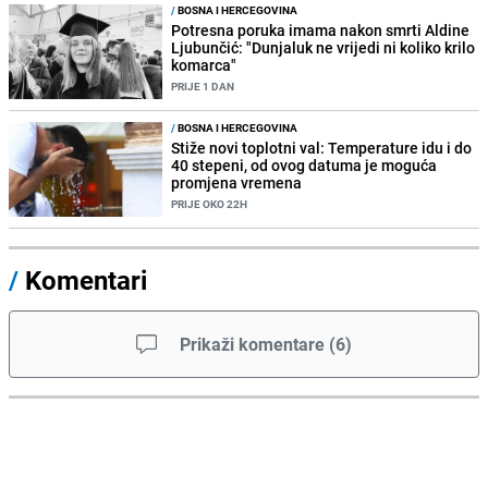
/
BOSNA I HERCEGOVINA
Potresna poruka imama nakon smrti Aldine
Ljubunčić: "Dunjaluk ne vrijedi ni koliko krilo
komarca"
PRIJE 1 DAN
/
BOSNA I HERCEGOVINA
Stiže novi toplotni val: Temperature idu i do
40 stepeni, od ovog datuma je moguća
promjena vremena
PRIJE OKO 22H
/
Komentari
Prikaži komentare
(
6
)