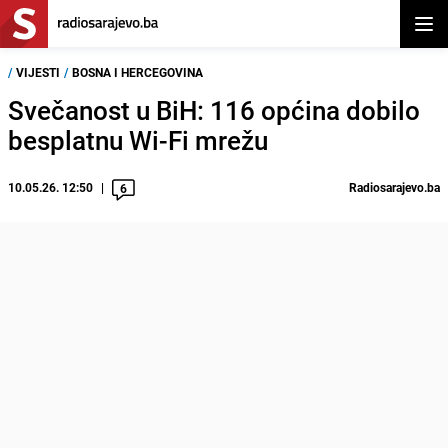
Otvor
/
VIJESTI
/
BOSNA I HERCEGOVINA
Svečanost u BiH: 116 općina dobilo
besplatnu Wi-Fi mrežu
10.05.26. 12:50
Radiosarajevo.ba
6