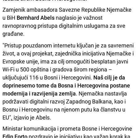
Zamjenik ambasadora Savezne Republike Njemačke
u BiH
Bernhard Abels
naglasio je važnost
ravnopravnog pristupa digitalnim uslugama za sve
građane.
"Pristup pouzdanom internetu ključan je za savremeni
život, a ovaj projekat, zajednička inicijativa Njemačke i
Evropske unije, ima za cilj omogućiti besplatan javni
Wi-Fi u 500 opština i gradova širom regiona –
uključujući 116 u Bosni i Hercegovini.
Naš cilj je da
doprinesemo tome da Bosna i Hercegovina postane
modernija i razvijenija zemlja
. Njemačka nastavlja
podržavati digitalni razvoj Zapadnog Balkana, kao i
Bosnu i Hercegovinu na njenom putu ka članstvu u
EU", izjavio je Abels.
Ministar komunikacija i prometa Bosne i Hercegovine
Edin Forto
pozdravio je inicijativu kao važan korak ka