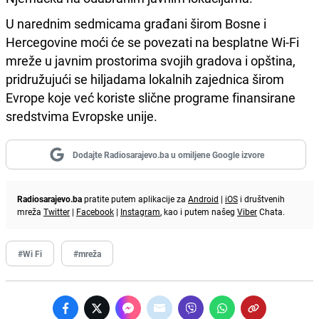
U narednim sedmicama građani širom Bosne i
Hercegovine moći će se povezati na besplatne Wi-Fi
mreže u javnim prostorima svojih gradova i opština,
pridružujući se hiljadama lokalnih zajednica širom
Evrope koje već koriste slične programe finansirane
sredstvima Evropske unije.
Dodajte Radiosarajevo.ba u omiljene Google izvore
Radiosarajevo.ba
pratite putem aplikacije za
Android
|
iOS
i društvenih
mreža
Twitter
|
Facebook
|
Instagram
, kao i putem našeg
Viber
Chata.
#Wi Fi
#mreža