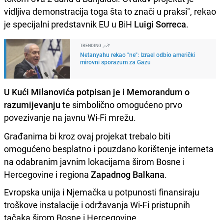
vidljiva demonstracija toga šta to znači u praksi", rekao
je specijalni predstavnik EU u BiH
Luigi Sorreca
.
TRENDING
Netanyahu rekao "ne": Izrael odbio američki
mirovni sporazum za Gazu
U Kući Milanovića potpisan je i Memorandum o
razumijevanju
te simbolično omogućeno prvo
povezivanje na javnu Wi-Fi mrežu.
Građanima bi kroz ovaj projekat trebalo biti
omogućeno besplatno i pouzdano korištenje interneta
na odabranim javnim lokacijama širom Bosne i
Hercegovine i regiona
Zapadnog Balkana
.
Evropska unija i Njemačka u potpunosti finansiraju
troškove instalacije i održavanja Wi-Fi pristupnih
tačaka širom Bosne i Hercegovine.