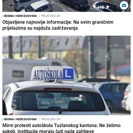
/
BOSNA I HERCEGOVINA
I
PRIJE OKO 4H
Objavljene najnovije informacije: Na ovim graničnim
prijelazima su najduža zadržavanja
/
BOSNA I HERCEGOVINA
I
PRIJE OKO 5H
Mirni protesti autoškola Tuzlanskog kantona: Ne želimo
sukob, institucije moraju čuti naše zahtjeve