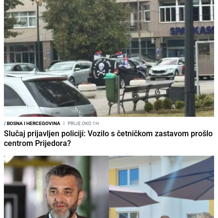
/
BOSNA I HERCEGOVINA
I
PRIJE OKO 1H
Slučaj prijavljen policiji: Vozilo s četničkom zastavom prošlo
centrom Prijedora?