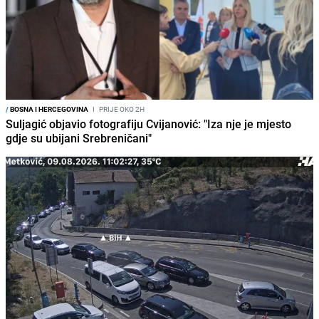
/
BOSNA I HERCEGOVINA
I
PRIJE OKO 2H
Suljagić objavio fotografiju Cvijanović: "Iza nje je mjesto
gdje su ubijani Srebreničani"