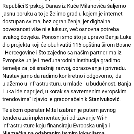
Republici Srpskoj. Danas iz Kuće Milanovića šaljemo
jasnu poruku a to je želimo grad u kojem je internet
dostupan svima, bez ograničenja, jer digitalna
povezanost više nije luksuz, već osnovna potreba
svakog čovjeka. Ponosni smo što je upravo Banja Luka
dio projekta koji će obuhvatiti 116 opština širom Bosne
i Hercegovine i što zajedno sa našim partnerima iz
Evropske unije i međunarodnih institucija gradimo
temelje za još snažniji razvoj, obrazovanje i privredu.
Nastavljamo da radimo konkretno i odgovorno, da
ulažemo u infrastrukturu, u mlade i u budućnost. Banja
Luka ide naprijed, u korak sa savremenim evropskim
trendovima“ izjavio je gradonačelnik
Stanivuković
.
Telekom operater M:tel izabran je putem javnog
tendera za implementaciju i održavanje Wi-Fi
infrastrukture koju finansiraju Evropska unija i
Njemačka na odabranim javnim lokacijama.