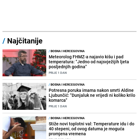
/
Najčitanije
/
BOSNA I HERCEGOVINA
Meteorolog FHMZ-a najavio kišu i pad
temperatura: "Jedno od najsvježijih ljeta
posljednjih godina"
PRIJE 1 DAN
/
BOSNA I HERCEGOVINA
Potresna poruka imama nakon smrti Aldine
Ljubunčić: "Dunjaluk ne vrijedi ni koliko krilo
komarca"
PRIJE 1 DAN
/
BOSNA I HERCEGOVINA
Stiže novi toplotni val: Temperature idu i do
40 stepeni, od ovog datuma je moguća
promjena vremena