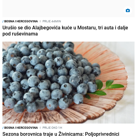
/
BOSNA I HERCEGOVINA
I
PRIJE 44MIN
Urušio se dio Alajbegovića kuće u Mostaru, tri auta i dalje
pod ruševinama
/
BOSNA I HERCEGOVINA
I
PRIJE OKO 1H
Sezona borovnica traje u Živinicama: Poljoprivrednici