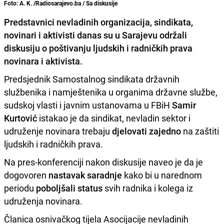
Foto: A. K. /Radiosarajevo.ba / Sa diskusije
Predstavnici nevladinih organizacija, sindikata,
novinari i aktivisti danas su u
Sarajevu
održali
diskusiju
o poštivanju l
judskih i radničkih prava
novinara i aktivista
.
Predsjednik Samostalnog sindikata državnih
službenika i namještenika u organima državne službe,
sudskoj vlasti i javnim ustanovama u FBiH
Samir
Kurtović
istakao je da sindikat, nevladin sektor i
udruženje novinara trebaju
djelovati zajedno
na zaštiti
ljudskih i radničkih prava.
Na pres-konferenciji nakon diskusije naveo je da je
dogovoren
nastavak saradnje
kako bi u narednom
periodu
poboljšali status
svih radnika i kolega iz
udruženja novinara.
Članica osnivačkog tijela Asocijacije nevladinih