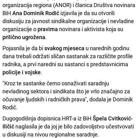
organizacija regiona (ANOR) i članica Društva novinara
BiH
Ana Dominik Rodić
izjavila je da su otvorili
diskusiju za javnost sindikalne organizacije i nevladine
organizacije o
pravima
novinara i aktivista koja su
prilično ugrožena
.
Pojasnila je da bi
svakog mjeseca
u narednih godinu
dana trebali održati sličan sastanak za različite profile
radnika, a prvi naredni su sastanci s predstavnicima
policije i vojske
.
"Kroz te sastanke ćemo osnaživati saradnju
nevladinog sektora i sindikata što je vrlo značajno za
očuvanje ljudskih i radničkih prava", dodala je Dominik
Rodić.
Dugogodišnja dopisnica HRT-a iz BiH
Špela Cvitković-
Iličić
naglasila je da joj je bilo zadovoljstvo učestvovati
u diskusiji na nivou regionalne saradnje.