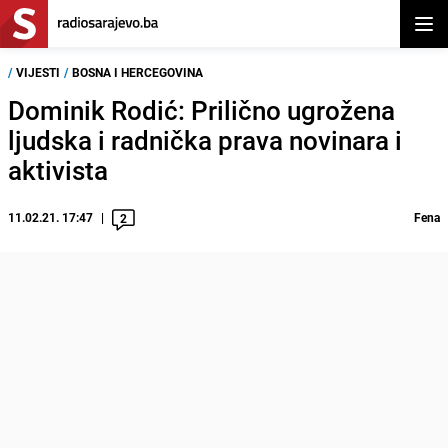
Otvor
/
VIJESTI
/
BOSNA I HERCEGOVINA
Dominik Rodić: Prilično ugrožena
ljudska i radnička prava novinara i
aktivista
11.02.21. 17:47
Fena
2