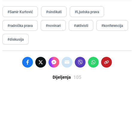
#Samir Kurtović
#sindikati
#Ljudska prava
#radnička prava
#novinari
#aktivisti
#konferencija
#diskusija
105
Dijeljenja