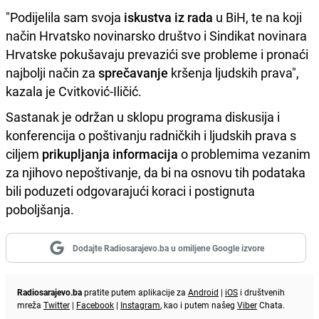
"Podijelila sam svoja
iskustva iz rada
u BiH, te na koji
način Hrvatsko novinarsko društvo i Sindikat novinara
Hrvatske pokušavaju prevazići sve probleme i pronaći
najbolji način za
sprečavanje
kršenja ljudskih prava",
kazala je Cvitković-Iličić.
Sastanak je održan u sklopu programa diskusija i
konferencija o poštivanju radničkih i ljudskih prava s
ciljem
prikupljanja informacija
o problemima vezanim
za njihovo nepoštivanje, da bi na osnovu tih podataka
bili poduzeti odgovarajući koraci i postignuta
poboljšanja.
Dodajte Radiosarajevo.ba u omiljene Google izvore
Radiosarajevo.ba
pratite putem aplikacije za
Android
|
iOS
i društvenih
mreža
Twitter
|
Facebook
|
Instagram
, kao i putem našeg
Viber
Chata.