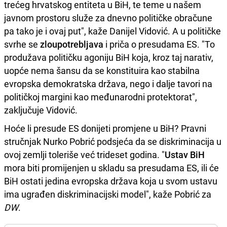
trećeg hrvatskog entiteta u BiH, te teme u našem
javnom prostoru služe za dnevno političke obračune
pa tako je i ovaj put", kaže Danijel Vidović. A u političke
svrhe se
zloupotrebljava
i priča o presudama ES. "To
produžava političku agoniju BiH koja, kroz taj narativ,
uopće nema šansu da se konstituira kao stabilna
evropska demokratska država, nego i dalje tavori na
političkoj margini kao međunarodni protektorat",
zaključuje Vidović.
Hoće li presude ES donijeti promjene u BiH? Pravni
stručnjak Nurko Pobrić podsjeća da se diskriminacija u
ovoj zemlji toleriše već trideset godina. "
Ustav BiH
mora biti promijenjen u skladu sa presudama ES, ili će
BiH ostati jedina evropska država koja u svom ustavu
ima ugrađen diskriminacijski model", kaže Pobrić za
DW
.