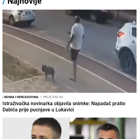
/
Najnovije
/
BOSNA I HERCEGOVINA
I
PRIJE OKO 3H
Istraživačka novinarka objavila snimke: Napadač pratio
Dabića prije pucnjave u Lukavici