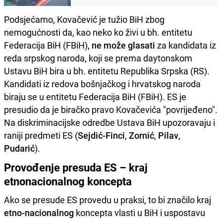
Podsjećamo, Kovačević je tužio BiH zbog
nemogućnosti da, kao neko ko živi u bh. entitetu
Federacija BiH (FBiH),
ne može glasati
za kandidata iz
reda srpskog naroda, koji se prema daytonskom
Ustavu BiH bira u bh. entitetu Republika Srpska (RS).
Kandidati iz redova bošnjačkog i hrvatskog naroda
biraju se u entitetu Federacija BiH (FBiH). ES je
presudio da je biračko pravo Kovačevića "povrijeđeno".
Na diskriminacijske odredbe Ustava BiH upozoravaju i
raniji predmeti ES (
Sejdić-Finci
,
Zornić
,
Pilav
,
Pudarić
).
Provođenje presuda ES – kraj
etnonacionalnog koncepta
Ako se presude ES provedu u praksi, to bi značilo kraj
etno-nacionalnog
koncepta vlasti u BiH i uspostavu