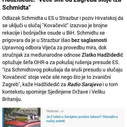
Schmidta"
Odlazak Schmidta u ES u Strazbur i poziv Hrvatskoj da
se uključi u slučaj "Kovačević" izazvao je brojne
rekacije i bošnjačke osude u BiH. Schmidtu se
prigovara da je u Strazbur išao
bez saglasnosti
Upravnog odbora Vijeća za provedbu mira, dok
stručnjak za međunarodne odnose
Zlatko Hadžidedić
optužuje šefa OHR-a za pokušaj rušenja presude ES.
"Iza Schmidtovog pokušaja da sruši presudu u slučaju
'Kovačević' stoje veće sile nego što je to zvanični
Zagreb", kaže Hadžidedić za
Radio Sarajevo
i u tom
kontekstu spominje Sjedinjene Države i Veliku
Britaniju.
TRENDING
Je li taksi u Sarajevu postao luksuz? Glasajte u
našoj anketi