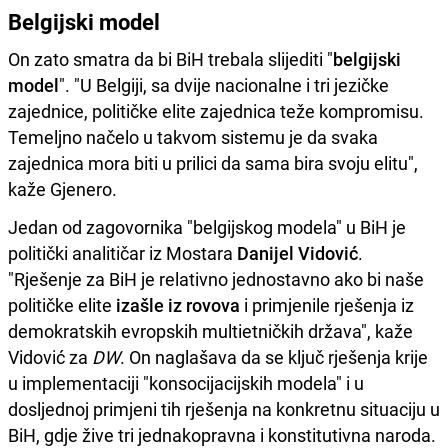
Belgijski model
On zato smatra da bi BiH trebala slijediti "
belgijski
model
". "U Belgiji, sa dvije nacionalne i tri jezičke
zajednice, političke elite zajednica teže kompromisu.
Temeljno načelo u takvom sistemu je da svaka
zajednica mora biti u prilici da sama bira svoju elitu",
kaže Gjenero.
Jedan od zagovornika "belgijskog modela" u BiH je
politički analitičar iz Mostara
Danijel Vidović
.
"Rješenje za BiH je relativno jednostavno ako bi naše
političke elite
izašle iz rovova
i primjenile rješenja iz
demokratskih evropskih multietničkih država", kaže
Vidović za
DW
. On naglašava da se ključ rješenja krije
u implementaciji "konsocijacijskih modela" i u
dosljednoj primjeni tih rješenja na konkretnu situaciju u
BiH, gdje žive tri jednakopravna i konstitutivna naroda.