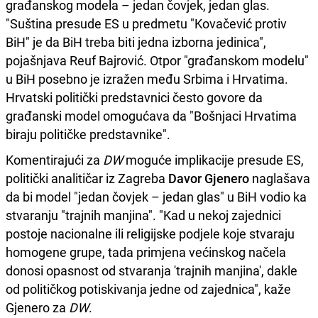
građanskog modela – jedan čovjek, jedan glas.
"Suština presude ES u predmetu "Kovačević protiv
BiH" je da BiH treba biti jedna izborna jedinica",
pojašnjava Reuf Bajrović. Otpor "građanskom modelu"
u BiH posebno je izražen među Srbima i Hrvatima.
Hrvatski politički predstavnici često govore da
građanski model omogućava da "Bošnjaci Hrvatima
biraju političke predstavnike".
Komentirajući za
DW
moguće implikacije presude ES,
politički analitičar iz Zagreba
Davor Gjenero
naglašava
da bi model "jedan čovjek – jedan glas" u BiH vodio ka
stvaranju "trajnih manjina". "Kad u nekoj zajednici
postoje nacionalne ili religijske podjele koje stvaraju
homogene grupe, tada primjena većinskog načela
donosi opasnost od stvaranja 'trajnih manjina', dakle
od političkog potiskivanja jedne od zajednica", kaže
Gjenero za
DW
.