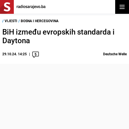
Otvor
/
VIJESTI
/
BOSNA I HERCEGOVINA
BiH između evropskih standarda i
Daytona
29.10.24. 14:25
Deutsche Welle
5