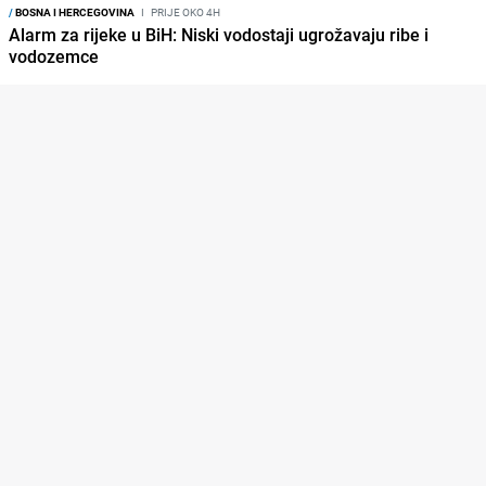
/
BOSNA I HERCEGOVINA
I
PRIJE OKO 4H
Alarm za rijeke u BiH: Niski vodostaji ugrožavaju ribe i
vodozemce