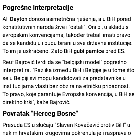
Pogrešne interpretacije
Ali
Dayton
donosi asimetrična rješenja, a u BiH pored
konstitutivnih naroda žive i "ostali". Oni bi, u skladu s
evropskim konvencijama, također trebali imati pravo
da se kandiduju i budu birani u sve državne institucije.
To im je uskraćeno. Zato BiH
gubi parnice
pred ES.
Reuf Bajrović tvrdi da se "belgijski model" pogrešno
interpretira. "Razlika između BiH i Belgije je u tome što
se u Belgiji svi mogu kandidovati za predstavnike u
institucijama vlasti bez obzira na etničku pripadnost.
To pravo, koje garantuje Evropska konvencija, u BiH se
direktno krši", kaže Bajrović.
Povratak "Herceg Bosne"
Presuda ES u slučaju "Slaven Kovačević protiv BiH" u
nekim hrvatskim krugovima pokrenula je i rasprave o