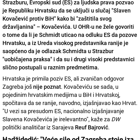
Strazburu,
Evropski sud
(ES) za ljudska prava pozvao
je Republiku Hrvatsku da se uključi u slučaj "Slaven
Kovačević protiv BiH" kako bi "zaštitila svog
državljanina" – Kovačevića. U OHR-u ne žele govoriti
o tome da li je Schmidt uticao na odluku ES da pozove
Hrvatsku
, a iz Ureda visokog predstavnika ranije je
saopćeno da je odlazak Schmidta u Strazbur
"uobičajena praksa" i da su i drugi visoki predstavnici
slično postupali u raznim predmetima.
Hrvatska je primila poziv ES, ali zvaničan odgovor
Zagreba još
nije poznat
. Kovačeviću se sada, u
pojedinim hrvatskim medijima u BiH i Hrvatskoj,
spočitava da se ranije, navodno, izjašnjavao kao Hrvat.
"U vezi sa presudom ES, nacionalno izjašnjavanje
Slavena Kovačevića je irelevantno", kaže za
DW
politički analitičar iz Sarajeva
Reuf Bajrović
.
Hadžidedić: "Veće sile od Zagreba stoje iza