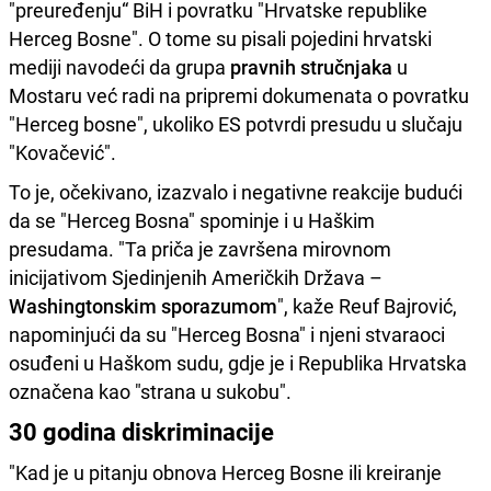
"preuređenju“ BiH i povratku "Hrvatske republike
Herceg Bosne". O tome su pisali pojedini hrvatski
mediji navodeći da grupa
pravnih stručnjaka
u
Mostaru već radi na pripremi dokumenata o povratku
"Herceg bosne", ukoliko ES potvrdi presudu u slučaju
"Kovačević".
To je, očekivano, izazvalo i negativne reakcije budući
da se "Herceg Bosna" spominje i u Haškim
presudama. "Ta priča je završena mirovnom
inicijativom Sjedinjenih Američkih Država –
Washingtonskim sporazumom
", kaže Reuf Bajrović,
napominjući da su "Herceg Bosna" i njeni stvaraoci
osuđeni u Haškom sudu, gdje je i Republika Hrvatska
označena kao "strana u sukobu".
30 godina diskriminacije
"Kad je u pitanju obnova Herceg Bosne ili kreiranje