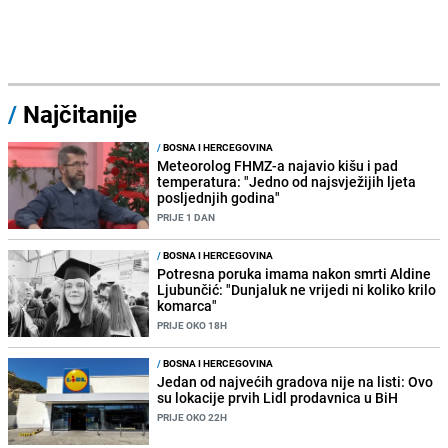
/
Najčitanije
/
BOSNA I HERCEGOVINA
Meteorolog FHMZ-a najavio kišu i pad
temperatura: "Jedno od najsvježijih ljeta
posljednjih godina"
PRIJE 1 DAN
/
BOSNA I HERCEGOVINA
Potresna poruka imama nakon smrti Aldine
Ljubunčić: "Dunjaluk ne vrijedi ni koliko krilo
komarca"
PRIJE OKO 18H
/
BOSNA I HERCEGOVINA
Jedan od najvećih gradova nije na listi: Ovo
su lokacije prvih Lidl prodavnica u BiH
PRIJE OKO 22H