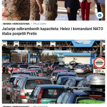
/
BOSNA I HERCEGOVINA
I
PRIJE 2MIN
Jačanje odbrambenih kapaciteta: Helez i komandant NATO
štaba posjetili Pretis
/
BOSNA I HERCEGOVINA
I
PRIJE 56MIN