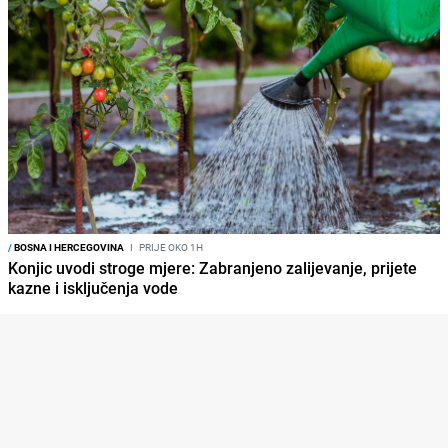
/
BOSNA I HERCEGOVINA
I
PRIJE OKO 1H
Konjic uvodi stroge mjere: Zabranjeno zalijevanje, prijete
kazne i isključenja vode