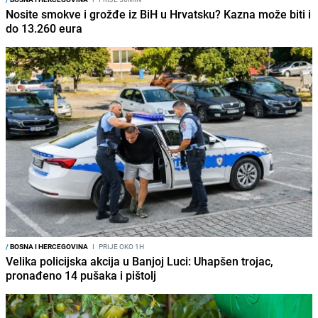
Nosite smokve i grožđe iz BiH u Hrvatsku? Kazna može biti i
do 13.260 eura
/
BOSNA I HERCEGOVINA
I
PRIJE OKO 1H
Velika policijska akcija u Banjoj Luci: Uhapšen trojac,
pronađeno 14 pušaka i pištolj