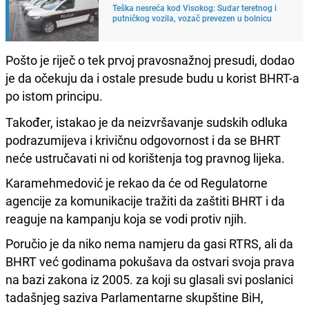
Teška nesreća kod Visokog: Sudar teretnog i
putničkog vozila, vozač prevezen u bolnicu
Pošto je riječ o tek prvoj pravosnažnoj presudi, dodao
je da očekuju da i ostale presude budu u korist BHRT-a
po istom principu.
Također, istakao je da neizvršavanje sudskih odluka
podrazumijeva i krivičnu odgovornost i da se BHRT
neće ustručavati ni od korištenja tog pravnog lijeka.
Karamehmedović je rekao da će od Regulatorne
agencije za komunikacije tražiti da zaštiti BHRT i da
reaguje na kampanju koja se vodi protiv njih.
Poručio je da niko nema namjeru da gasi RTRS, ali da
BHRT već godinama pokušava da ostvari svoja prava
na bazi zakona iz 2005. za koji su glasali svi poslanici
tadašnjeg saziva Parlamentarne skupštine BiH,