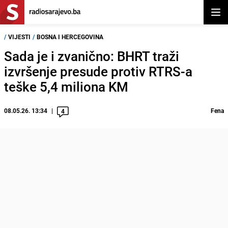
Otvor
/
VIJESTI
/
BOSNA I HERCEGOVINA
Sada je i zvanično: BHRT traži
izvršenje presude protiv RTRS-a
teške 5,4 miliona KM
08.05.26. 13:34
Fena
4