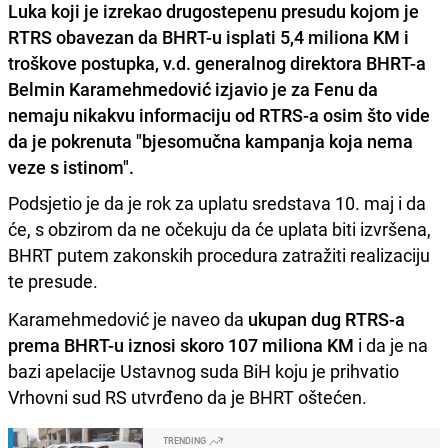
Luka koji je izrekao drugostepenu presudu kojom je
RTRS obavezan da BHRT-u isplati 5,4 miliona KM i
troškove postupka, v.d. generalnog direktora BHRT-a
Belmin Karamehmedović
izjavio je za Fenu da
nemaju nikakvu informaciju od RTRS-a osim što vide
da je pokrenuta "bjesomučna kampanja koja nema
veze s istinom".
Podsjetio je da je rok za uplatu sredstava 10. maj i da
će, s obzirom da ne očekuju da će uplata biti izvršena,
BHRT putem zakonskih procedura zatražiti realizaciju
te presude.
Karamehmedović je naveo da
ukupan dug RTRS-a
prema BHRT-u iznosi skoro 107 miliona KM
i da je na
bazi apelacije Ustavnog suda BiH koju je prihvatio
Vrhovni sud RS utvrđeno da je BHRT oštećen.
TRENDING